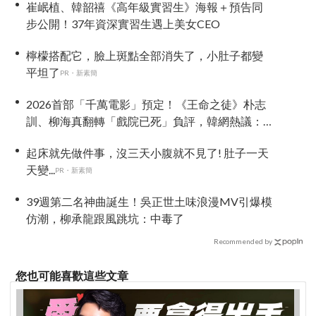
崔岷植、韓韶禧《高年級實習生》海報＋預告同
步公開！37年資深實習生遇上美女CEO
檸檬搭配它，臉上斑點全部消失了，小肚子都變
平坦了
PR・新素簡
2026首部「千萬電影」預定！《王命之徒》朴志
訓、柳海真翻轉「戲院已死」負評，韓網熱議：
這才是觀眾想看的電影！
起床就先做件事，沒三天小腹就不見了! 肚子一天
天變...
PR・新素簡
39週第二名神曲誕生！吳正世土味浪漫MV引爆模
仿潮，柳承龍跟風跳坑：中毒了
Recommended by
您也可能喜歡這些文章