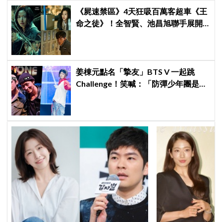
《屍速禁區》4天狂吸百萬客超車《王
命之徒》！全智賢、池昌旭聯手展開
極限智鬥，具教煥化身「韓版小醜」
操縱進化喪屍
姜棟元點名「摯友」BTS V 一起跳
Challenge！笑喊：「防彈少年團是國
家級寶物」