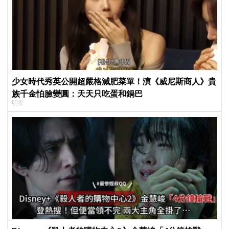
少女時代秀英公開超嚴格減肥菜單！演《威尼斯商人》貴
族千金怕臉變圓：天天只吃蛋和鍋巴
明星