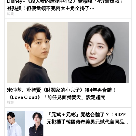
Disney+《殺人者的購物中心2 》金慧峻「4分鐘槍戰」
登熱搜！但便當領不完兩大主角全掛了⋯
韓劇
宋仲基、朴智賢《財閥家的小兒子》後4年再合體！
《Love Cloud》「前任見面就變天」設定超鬧
韓劇
「元斌＋元彬」竟然合體了？！RIIZE
元彬攜手韓國傳奇美男元斌代言同品
牌，韓網瘋喊：兩個帥哥來了！