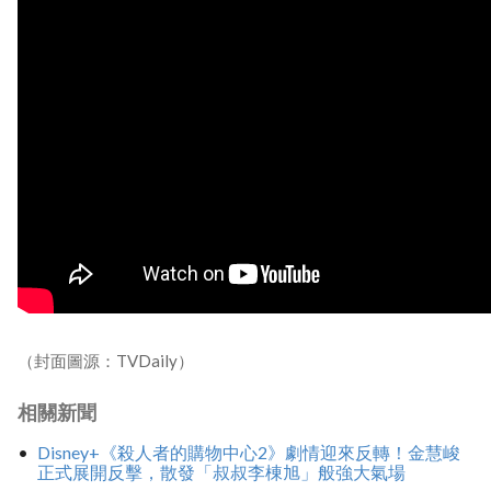
（封面圖源：TVDaily）
相關新聞
Disney+《殺人者的購物中心2》劇情迎來反轉！金慧峻
正式展開反擊，散發「叔叔李棟旭」般強大氣場