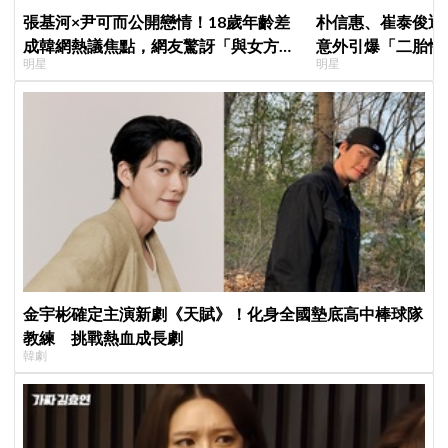
張基河×尹可而公開戀情！18歲年齡差
朴信惠、崔泰俊迎
成韓網熱議焦點，網友驚訝「與女方媽
意外引爆「二胎性
明星
明星
媽僅差5歲」
金宇彬確定主演新劇《天賦》！化身全國墊底高中棒球隊
教練 挑戰熱血成長劇
韓劇