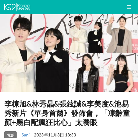
李棟旭&林秀晶&張鉉誠&李美度&池易
秀新片《單身首爾》發佈會，「凍齡童
顏+黑白配瘋狂比心」太養眼
Sani
2023年11月3日 18:33
電影