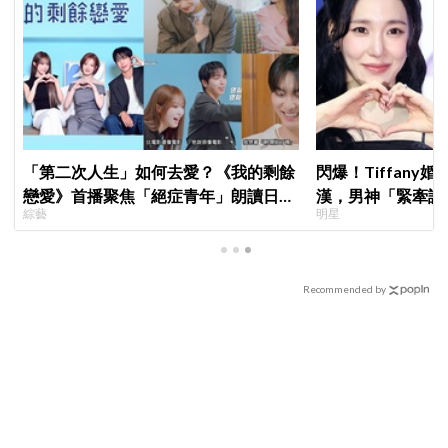
「第二次人生」如何去愛？《我的剩餘
閃爆！Tiffany
戀愛》首播聚焦「絕症青年」朗讀日記
漢，男神「緊牽護
綜藝
明星
全場淚崩，初見面竟「撞見舊識」！
甜度超標
Recommended by