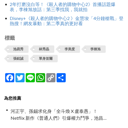
2年打磨沒白等！《殺人者的購物中心2》首播話題爆
表，李棟旭放話：第三季找我，我就拍
Disney+《殺人者的購物中心2 》金慧埈「4分鐘槍戰」登
熱搜！網友暴動：第二季真的更好看
標籤
池易秀
林秀晶
李美度
李棟旭
張鉉誠
單身首爾
Facebook
Twitter
Line
WhatsApp
Copy
分
Link
享
為您推薦
河正宇、孫錫求化身「全斗煥 X 盧泰愚」！
Netflix 新作《普通人們》引爆權力鬥爭，池昌旭
驚喜加盟演對手戲！