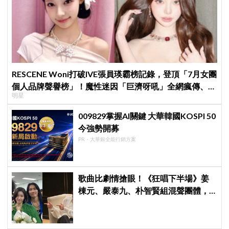
RESCENE Woni打破IVE張員瑛霸榜記錄，登頂「7月女團
個人品牌聲譽榜」！魔性迷因「巨濟呀吼」全網瘋傳、逆
明星
襲Melon第一
009829掌握AI關鍵 大華韓國KOSPI 50
今強勢開募
PR・大華銀全能行銷方案
歌曲比劇情搶眼！《狂唱下半場》姜
棟元、嚴泰九、朴智賢組混聲團體，
劇中曲《Love Is》超洗腦