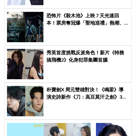
恐怖片《殺木池》上映 7 天光速回
本！票房奪冠爆「聖地巡禮」熱潮、
淩晨 3 點水庫塞爆，網笑噴：鬼都想
搬家
秀英首度挑戰反派角色！新片《特務
搞飛機2》化身犯罪集團首腦
朴寶劍X 周元雙雄對決！《鳴梁》導
演史詩新作《刀：高豆莫汗之劍》3月
3日開機，男神化身「失憶奴隸」挑戰
高劍鬥！