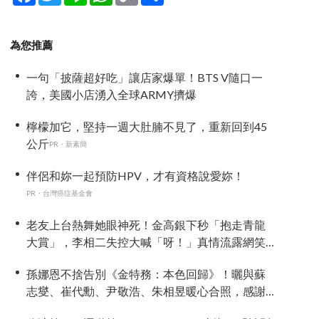
為您推薦
一句「披薩超好吃」讓店家爆單！BTS V隨口一
誇，美國小店湧入全球ARMY擠爆
檸檬加它，堅持一週大肚腩不見了，重新回到45
公斤
PR・新素簡
伴侶和妳一起預防HPV，才有資格說愛妳！
PR・台灣癌症基金會
老友上台熱舞她眼神死！金高銀下秒「抱走青龍
大賞」，李相二失控大喊「呀！」真情流露網笑
翻
孫娜恩不捨告別《金特務：本色回歸》！曬與蘇
志燮、崔代勳、尹敬浩、朱相昱暖心合照，感謝
劇組與粉絲陪伴