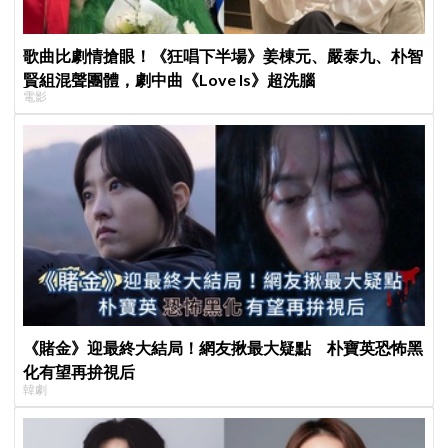
歌曲比劇情搶眼！《狂唱下半場》姜棟元、嚴泰九、朴智
賢組混聲團體，劇中曲《Love Is》超洗腦
電影
《賭金》迎最終大結局！網友揪最大疑點 朴寶英恐怖黑
化有望再拚視后
韓劇