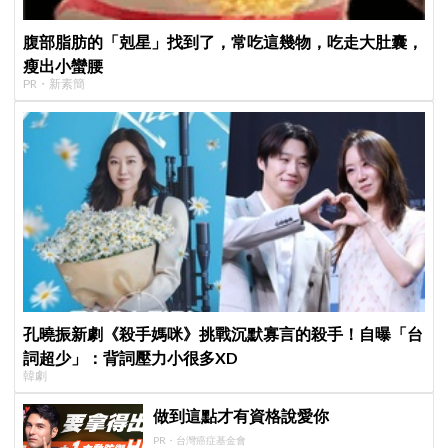
腹部脂肪的「剋星」找到了，常吃這幾物，吃走大肚囊，
瘦出小蠻腰
PR・新素簡
孔曉振新劇《殺手媽咪》挑戰沉默寡言的殺手！自曝「台
詞超少」：背詞壓力小很多XD
韓劇
做到這點才有資格說愛你
PR・台灣癌症基金會