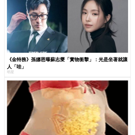
《金特務》孫娜恩曝蘇志燮「實物衝擊」：光是坐著就讓
人「哇」
明星