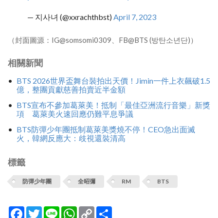
— 지사녀 (@xxrachthbst)
April 7, 2023
（封面圖源：IG@somsomi0309、FB@BTS (방탄소년단)）
相關新聞
BTS 2026世界盃舞台裝拍出天價！Jimin一件上衣飆破1.5
億，整團貢獻慈善拍賣近半金額
BTS宣布不參加葛萊美！抵制「最佳亞洲流行音樂」新獎
項 葛萊美火速回應仍難平息爭議
BTS防彈少年團抵制葛萊美獎燒不停！CEO急出面滅
火，韓網反應大：歧視還裝清高
標籤
防彈少年團
全昭彌
RM
BTS
Facebook
Twitter
Line
WhatsApp
Copy
分
Link
享