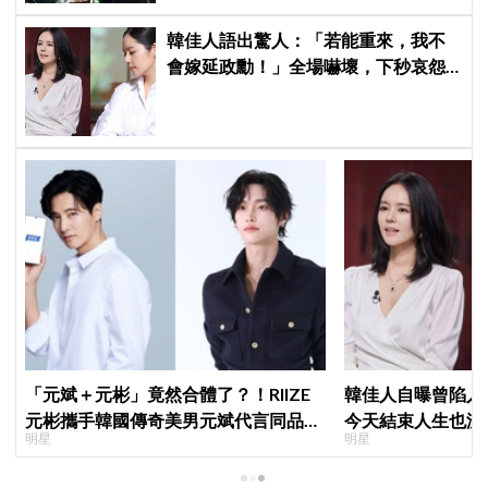
韓佳人語出驚人：「若能重來，我不
會嫁延政勳！」全場嚇壞，下秒哀怨
曝真實原因笑翻
「元斌＋元彬」竟然合體了？！RIIZE
韓佳人自曝曾陷入
元彬攜手韓國傳奇美男元斌代言同品
今天結束人生也沒
明星
明星
牌，韓網瘋喊：兩個帥哥來了！
YouTube重拾生