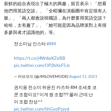
新鮮的組合表現出了極大的興趣，留言表示：「想看
他們用英語交談」、「全昭彌在演藝圈中肯定很有人
脈」、「兩人都會說韓國語，為什麼要用英語交談？
哈哈，太有趣了」、「她可能是因為品牌派對上有很
多參與者才認識他的」等。
전소미님 인스타
#RM
https://t.co/j4WdwXZeBB
pic.twitter.com/OP2bXxF5Js
— 러브모드 (@JMLOVEMODE)
August 11, 2023
권지용 전소미 허윤진 카즈하 RM 조세호 코
쿤 조합이요? 이게 뭔 조합??? 몰라 근데 난
이 조합 찬성^^
pic.twitter.com/hhGvoPzzyd