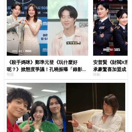
《殺手媽咪》鄭準元登《玩什麼好
安普賢《財閥X刑
呢？》掀態度爭議！孔曉振曝「錄影後
承豪驚喜加盟成「
明星
韓劇
真的吐了」心疼喊：沒能救你
曝：太有存在感決