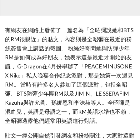
有網友在網路上發佈了一篇名為「全昭彌說她和BTS
的RM很親近」的貼文，內容則是全昭彌在最近的粉
絲簽售會上講話的截圖。 粉絲好奇問她與防彈少年
RM是如何成為好朋友，她表示這是最近才開始的友
誼， G-Dragon在4月份舉辦了「PEACEMINUSONE
X Nike」私人晚宴合作紀念派對，那是她第一次遇見
RM。 當時有許多名人參加了這個派對，包括全昭
彌、BTS防彈少年團RM以及JIMIN、LE SSERAFIM
Kazuha與許允眞、孫娜恩和李洙赫等人。全昭彌是
混血兒，英語是母語之一，而RM英語水準也不賴，
全昭彌透露他們經常用英語進行對話。
貼文一經公開自然引發網友和粉絲關注，大家對這對