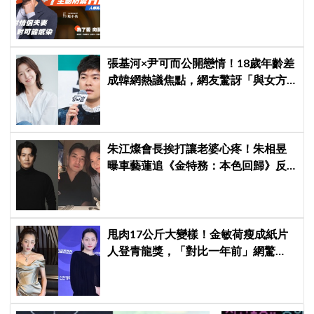
張基河×尹可而公開戀情！18歲年齡差
成韓網熱議焦點，網友驚訝「與女方
媽媽僅差5歲」
朱江燦會長挨打讓老婆心疼！朱相昱
曝車藝蓮追《金特務：本色回歸》反
應：「是不是打得太狠了？」
甩肉17公斤大變樣！金敏荷瘦成紙片
人登青龍獎，「對比一年前」網驚
呆：以為不同人