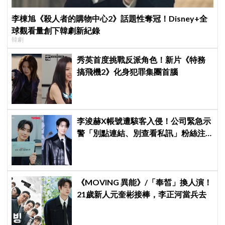
李棟旭《殺人者的購物中心2》話題性奪冠！Disney+全
球觀看量創下韓劇新紀錄
韓劇
秀英首度挑戰反派角色！新片《特務
搞飛機2》化身犯罪集團首腦
李浚赫X帳號遭駭客入侵！公司緊急示
警「別點連結、別查看私訊」粉絲注
意了
《MOVING 異能》/「奉皙」換人演！
21歲新人元奎彬接棒，李正河當兵去