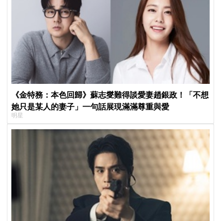
《金特務：本色回歸》蘇志燮難得談愛妻趙銀政！「不想
她只是某人的妻子」一句話展現滿滿尊重與愛
明星