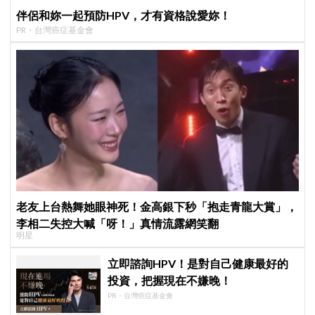
伴侶和妳一起預防HPV，才有資格說愛妳！
PR・台灣癌症基金會
老友上台熱舞她眼神死！金高銀下秒「抱走青龍大賞」，
李相二失控大喊「呀！」真情流露網笑翻
明星
立即諮詢HPV！是對自己健康最好的
投資，把握現在不嫌晚！
PR・台灣癌症基金會