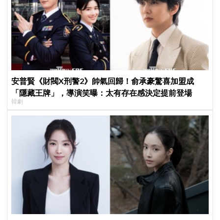
安普賢《財閥X刑警2》帥氣回歸！俞承豪驚喜加盟成
「隱藏王牌」，導演笑曝：太有存在感決定提前登場
韓劇