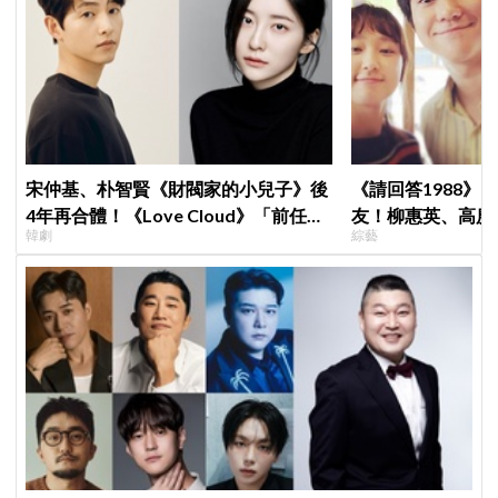
宋仲基、朴智賢《財閥家的小兒子》後
《請回答1988》
4年再合體！《Love Cloud》「前任見
友！柳惠英、高庚
韓劇
綜藝
面就變天」設定超鬧
告公開，暖心互動