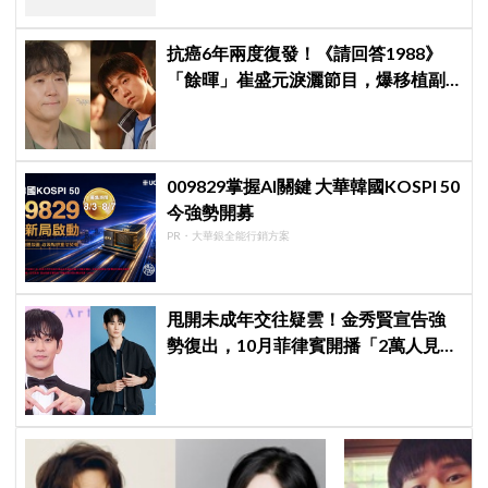
抗癌6年兩度復發！《請回答1988》
「餘暉」崔盛元淚灑節目，爆移植副
作用：指甲龜裂、呼吸喘
009829掌握AI關鍵 大華韓國KOSPI 50
今強勢開募
PR・大華銀全能行銷方案
甩開未成年交往疑雲！金秀賢宣告強
勢復出，10月菲律賓開播「2萬人見面
會」