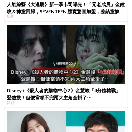
人氣綜藝《大逃脫》新一季卡司曝光！「元老成員」金鍾
旼＆神童回歸，SEVENTEEN 勝寛驚喜加盟，姜鎬童缺席
綜藝
成最大焦點
Disney+《殺人者的購物中心2 》金慧峻「4分鐘槍戰」
登熱搜！但便當領不完兩大主角全掛了⋯
韓劇