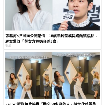
張基河×尹可而公開戀情！18歲年齡差成韓網熱議焦點，
網友驚訝「與女方媽媽僅差5歲」
明星
Secret新歌短片挨轟「醜化50多歲的人」掀世代歧視爭