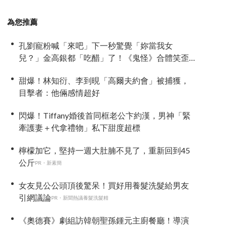
為您推薦
孔劉寵粉喊「來吧」下一秒驚覺「妳當我女
兒？」金高銀都「吃醋」了！《鬼怪》合體笑歪
全場
甜爆！林知衍、李到晛「高爾夫約會」被捕獲，
目擊者：他倆感情超好
閃爆！Tiffany婚後首同框老公卞約漢，男神「緊
牽護妻＋代拿禮物」私下甜度超標
檸檬加它，堅持一週大肚腩不見了，重新回到45
公斤
PR・新素簡
女友見公公頭頂後驚呆！買好用養髮洗髮給男友
引網議論
PR・新聞熱議養髮洗髮精
《奧德賽》劇組訪韓朝聖孫鍾元主廚餐廳！導演