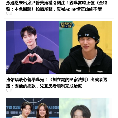
孫娜恩未出席尹普美婚禮引關注！親曝當時正值《金特
務：本色回歸》拍攝尾聲，暖喊Apink情誼始終不變
明星
邊佑錫暖心善舉曝光！《劉在錫的民宿法則》出演者透
露：因他的捐款，兒童患者順利完成治療
明星