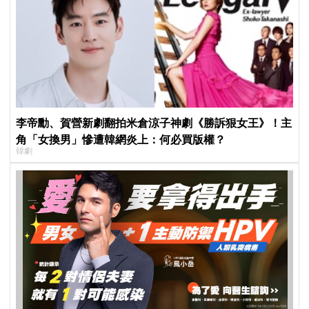
李帝勳、賀營新劇翻拍米倉涼子神劇《勝訴狠女王》！主
角「女換男」慘遭韓網炎上：何必買版權？
韓劇