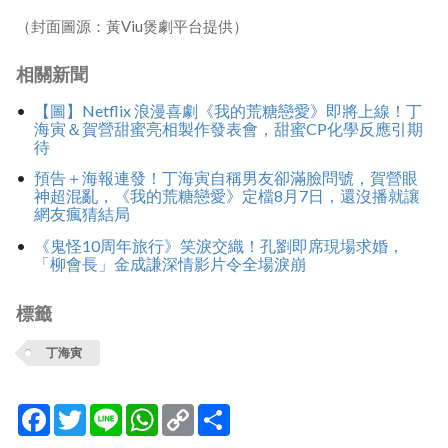
（封面圖源：黃Viu煲劇平台提供）
相關新聞
【圖】Netflix 浪漫喜劇《我的荒糖戀愛》即將上線！丁
海寅＆賀營甜蜜亮相製作發表會，甜蜜CP化學反應引期
待
預告＋海報連發！丁海寅自稱男友卻滿臉問號，賀營眼
神超混亂，《我的荒糖戀愛》定檔8月7日，還沒播就讓
網友瘋猜結局
《鬼怪10周年旅行》笑淚交織！孔劉即席現場求婚，
「柳會長」金成謙深情影片令全場淚崩
標籤
丁海寅
Facebook
Twitter
Line
WhatsApp
Copy
分
Link
享