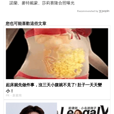
諾蘭、麥特戴蒙、莎莉賽隆合照曝光
Recommended by
您也可能喜歡這些文章
起床就先做件事，沒三天小腹就不見了! 肚子一天天變
小！
PR・新素簡