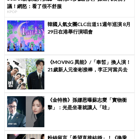
議！網怒：看了很不舒服
KPOP
韓國人氣女團CLC出道11週年巡演 8月
29日在港舉行演唱會
《MOVING 異能》/「奉皙」換人演！
21歲新人元奎彬接棒，李正河當兵去
《金特務》孫娜恩曝蘇志燮「實物衝
擊」：光是坐著就讓人「哇」
粉絲留言「希望直接結婚」！《換乘