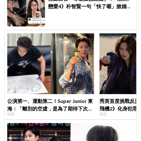
戀愛4》朴智賢一句「快了喔」掀婚訊
猜測，鄭元奎反應成亮點
公演第一、運動第二！Super Junior 東
秀英首度挑戰反派
海：「離別的空虛，是為了期待下次再
飛機2》化身犯罪
明星
電影
見」