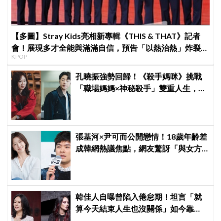
【多圖】Stray Kids亮相新專輯《THIS & THAT》記者
會！展現多才全能與滿滿自信，預告「以熱治熱」炸裂夏
KPOP
日音樂圈
孔曉振強勢回歸！《殺手媽咪》挑戰
「職場媽媽×神秘殺手」雙重人生，與
鄭準元展開反差夫妻線
張基河×尹可而公開戀情！18歲年齡差
成韓網熱議焦點，網友驚訝「與女方
媽媽僅差5歲」
韓佳人自曝曾陷入倦怠期！坦言「就
算今天結束人生也沒關係」如今靠
YouTube重拾生活樂趣