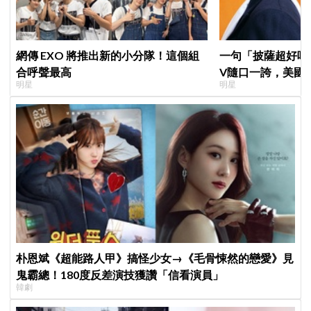
網傳 EXO 將推出新的小分隊！這個組
一句「披薩超好吃
合呼聲最高
V隨口一誇，美國
明星
明星
擠爆
朴恩斌《超能路人甲》搞怪少女→《毛骨悚然的戀愛》見
鬼霸總！180度反差演技獲讚「信看演員」
韓劇