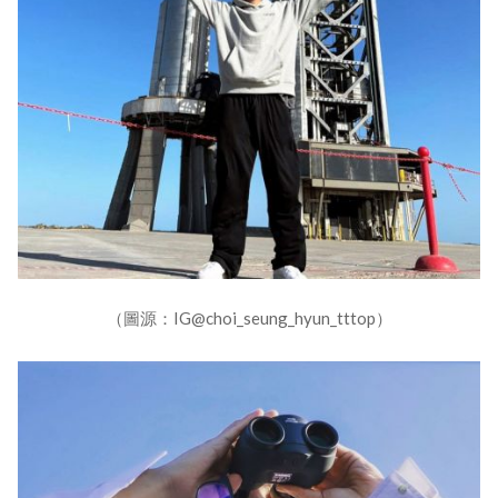
（圖源：IG@choi_seung_hyun_tttop）