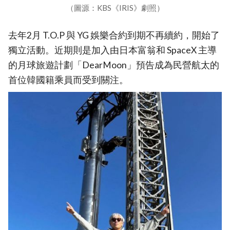
（圖源：KBS《IRIS》劇照）
去年2月 T.O.P 與 YG 娛樂合約到期不再續約，開始了
獨立活動。近期則是加入由日本富翁和 SpaceX 主導
的月球旅遊計劃「DearMoon」預告成為民營航太的
首位韓國籍乘員而受到關注。