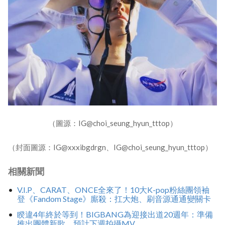
（圖源：IG@choi_seung_hyun_tttop）
（封面圖源：IG@xxxibgdrgn、IG@choi_seung_hyun_tttop）
相關新聞
V.I.P、CARAT、ONCE全來了！10大K-pop粉絲團領袖
登《Fandom Stage》廝殺：扛大炮、刷音源通通變關卡
睽違4年終於等到！BIGBANG為迎接出道20週年：準備
推出團體新歌、預計下週拍攝MV