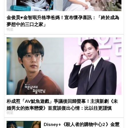
金俊昊♥金智珉升格準爸媽！宣布懷孕喜訊：「終於成為
夢想中的三口之家」
明星
朴成焄「AV魷魚遊戲」爭議後回歸螢幕！主演新劇《未
婚男女的效率戀愛》首度談復出心情：比以往更謹慎
明星
Disney+《殺人者的購物中心2 》金慧