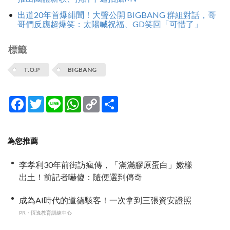
出道20年首爆緋聞！大聲公開 BIGBANG 群組對話，哥
哥們反應超爆笑：太陽喊祝福、GD笑回「可惜了」
標籤
T.O.P
BIGBANG
Facebook
Twitter
Line
WhatsApp
Copy
分
Link
享
為您推薦
李孝利30年前街訪瘋傳，「滿滿膠原蛋白」嫩樣
出土！前記者嚇傻：隨便選到傳奇
成為AI時代的道德駭客！一次拿到三張資安證照
PR・恆逸教育訓練中心