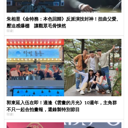
朱相昱《金特務：本色回歸》反派演技封神！扭曲父愛、
壓迫感爆棚 讓觀眾毛骨悚然
韓劇
郭東延入伍在即！適逢《雲畫的月光》10週年，主角群
不只一起合拍畫報，還錄製特別節目
韓劇