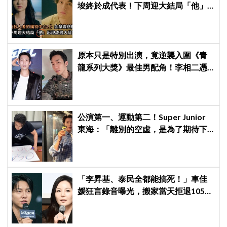
埈終於成代表！下周迎大結局「他」
出現成最大伏筆
原本只是特別出演，竟逆襲入圍《青
龍系列大獎》最佳男配角！李相二憑
《菜鳥伙房兵》黃錫浩寫下「最強特
別出演」傳奇
公演第一、運動第二！Super Junior
東海：「離別的空虛，是為了期待下
次再見」
「李昇基、泰民全都能搞死！」車佳
媛狂言錄音曝光，搬家當天拒退105億
保證金、糾紛再升級