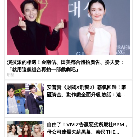
演技派的相遇！金南佶、田美都合體拍廣告、扮夫妻：
「就用這個組合再拍一部戲劇吧」
明星
安普賢《財閥X刑警2》霸氣回歸！豪
砸資金、動作戲全面升級 放話：這次
要超越第一季
自由了！VIVIZ告贏惡劣所屬社BPM，
母公司連爆欠薪黑幕、泰民THE