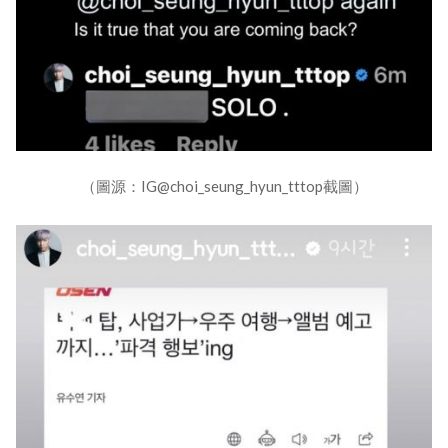
（圖源：IG@choi_seung_hyun_tttop截圖）