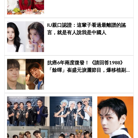
BOYZ李昇基集體逃亡
IU親口認證：這輩子看過最離譜的謠
言，就是有人說我是中國人
抗癌6年兩度復發！《請回答1988》
「餘暉」崔盛元淚灑節目，爆移植副
作用：指甲龜裂、呼吸喘