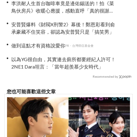
李洪耐人生首台咖啡車竟是邊佑錫送的！拍《菜
鳥伙房兵》收暖心應援，感動直呼「真的很謝
謝」
安普賢爆料《財閥X刑警2》幕後！鄭恩彩看到俞
承豪藏不住笑容，卻認為安普賢只是「搞笑男」
做到這點才有資格說愛你
PR・台灣癌症基金會
以為YG很自由，其實連去廁所都要經紀人許可！
2NE1 Dara坦言：「當年超羨慕少女時代」
Recommended by
您也可能喜歡這些文章