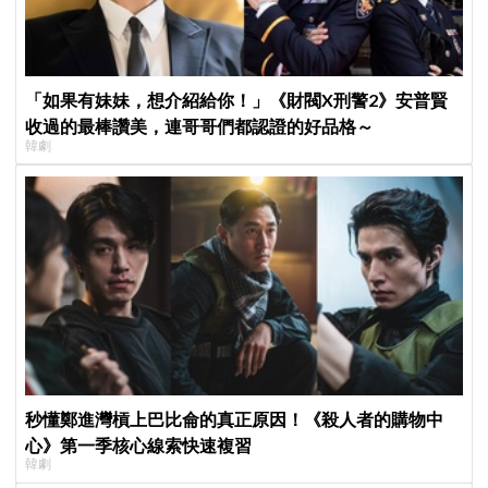
「如果有妹妹，想介紹給你！」《財閥X刑警2》安普賢
收過的最棒讚美，連哥哥們都認證的好品格～
韓劇
秒懂鄭進灣槓上巴比侖的真正原因！《殺人者的購物中
心》第一季核心線索快速複習
韓劇