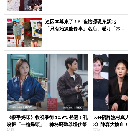
迷因本尊來了！SJ崔始源現身新北
「只有始源能停車」名店、暖叮「常
幫我換照片」，店家尖叫合照網笑
翻：這輩子不能脫粉了
《殺手媽咪》收視暴衝 10.9% 登冠！孔
tvN招牌漁村真
曉振「一槍爆頭」，神秘竊聽器埋伏筆
3》陣容大換血！
韓劇
綜藝
曝新成員為金善映