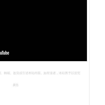
請勿抄襲、轉載、改寫或引述本站內容。如有違者，本站將予以追究
廣告