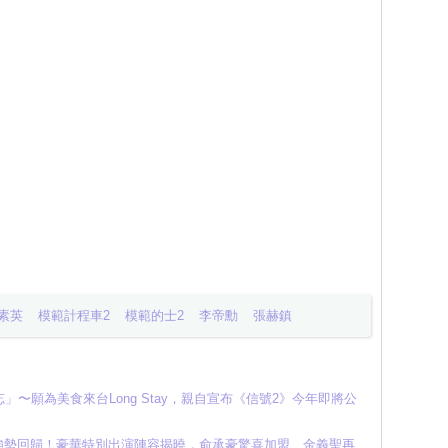
素英
模範計程車2
模範的士2
李帝勳
張赫鎮
〜願為美食來台Long Stay，親自宣布《信號2》今年即將公
日強勢回歸！豪華特別出演陣容揭曉，俞承豪驚喜加盟、金義聖再