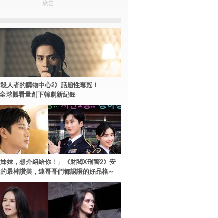
廣告
殺人者的購物中心2》話題性奪冠！
ey+全球觀看量創下韓劇新紀錄
妹妹，想介紹給你！」《財閥X刑警2》安
過的最棒讚美，連哥哥們都認證的好品格～