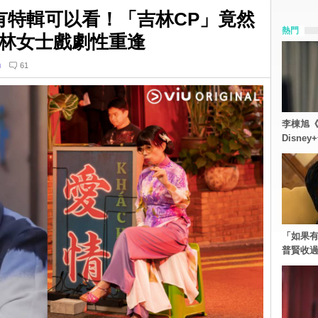
有特輯可以看！「吉林CP」竟然
熱門
林女士戲劇性重逢
n
61
李棟旭《
Disn
「如果有
普賢收