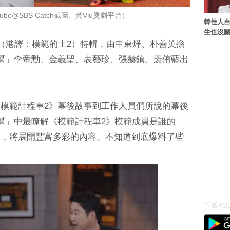
be@SBS Catch截圖、黃Viu煲劇平台）
韓佳人
生也沒關
》（港譯：模範的士2）特輯，由申東燁、朴善英擔
幫」李帝勳、金義聖、表藝珍、張赫鎮、裴侑藍出
模範計程車2》幕後故事到工作人員們所說的幕後
幫」中最瞭解《模範計程車2》模範成員是誰的
等，將展開豐富多彩的內容。不知道到底爆料了些
下載KSD