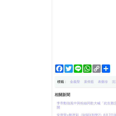
Facebook
Twitter
Line
WhatsApp
Copy
分
Link
享
標籤 :
金義聖
裴侑藍
表藝珍
沈
相關新聞
李帝勳強風中與粉絲同歡大喊「此生難忘」
開
安普賢×鄭恩彩《財閥X刑警2》8月7