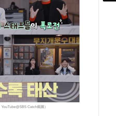
ouTube@SBS Catch截圖）