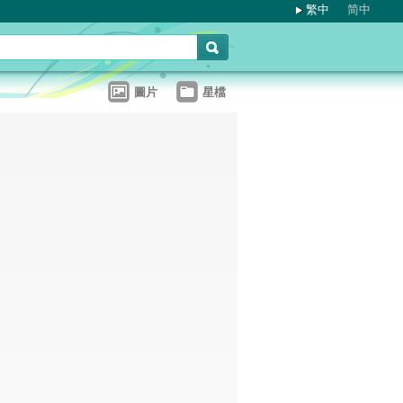
繁中
简中
圖片
星檔