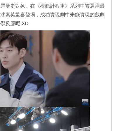
的羅曼史對象、在《模範計程車》系列中被選爲最
」沈素英驚喜登場，成功實現劇中未能實現的戲劇
學反應呢 XD