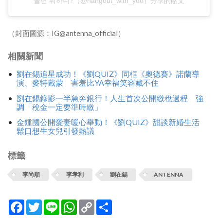
놀면 뭐하니?（@hangout_with_yoo）分享的貼文
（封面圖源：IG@antenna_official）
相關新聞
劉在錫追星成功！《劉QUIZ》同框《奧德賽》諾蘭導
演、麥特戴蒙 害羞比YA幸福笑容藏不住
劉在錫錄影一半急奔銀行！人生首次公開繳稅過程 強
調「稅金一定要準時繳」
金鍾國公開愛妻暖心舉動！《劉QUIZ》甜談新婚生活
鬆口想生女兒引發熱議
標籤
李尚順
李孝利
劉在錫
ANTENNA
Facebook
Twitter
Line
WhatsApp
Copy
分
Link
享