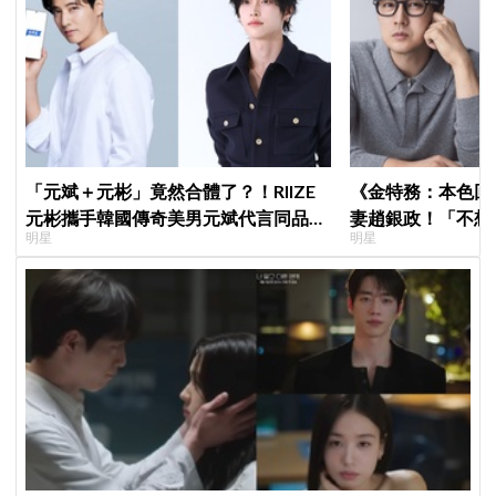
「元斌＋元彬」竟然合體了？！RIIZE
《金特務：本色回
元彬攜手韓國傳奇美男元斌代言同品
妻趙銀政！「不想
明星
明星
牌，韓網瘋喊：兩個帥哥來了！
一句話展現滿滿尊