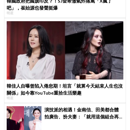
韓國政府把國旗印反？！SJ金希澈氣炸痛罵「X瘋了
吧」，崔始源也發聲挺爆
明星
韓佳人自曝曾陷入倦怠期！坦言「就算今天結束人生也沒
關係」如今靠YouTube重拾生活樂趣
明星
演技派的相遇！金南佶、田美都合體
拍廣告、扮夫妻：「就用這個組合再
拍一部戲劇吧」