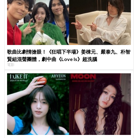
歌曲比劇情搶眼！《狂唱下半場》姜棟元、嚴泰九、朴智
賢組混聲團體，劇中曲《Love Is》超洗腦
電影