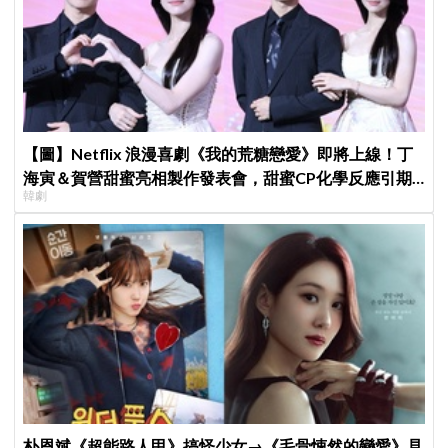
【圖】Netflix 浪漫喜劇《我的荒糖戀愛》即將上線！丁
海寅＆賀營甜蜜亮相製作發表會，甜蜜CP化學反應引期
韓劇
待
朴恩斌《超能路人甲》搞怪少女→《毛骨悚然的戀愛》見