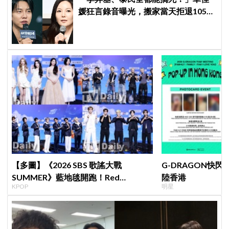
媛狂言錄音曝光，搬家當天拒退105億
保證金、糾紛再升級
【多圖】《2026 SBS 歌謠大戰
G-DRAGON快閃
SUMMER》藍地毯開跑！Red
陸香港
KPOP
明星
Velvet、Stray Kids、ATEEZ、RIIZE
等愛豆登場