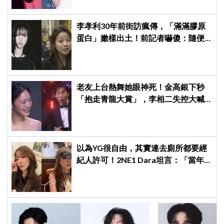
李孝利30年前街訪瘋傳，「滿滿膠原
蛋白」嫩樣出土！前記者嚇傻：隨便
選到傳奇
老友上台熱舞她眼神死！金高銀下秒
「抱走青龍大賞」，李相二失控大喊
「呀！」真情流露網笑翻
以為YG很自由，其實連去廁所都要經
紀人許可！2NE1 Dara坦言：「當年
超羨慕少女時代」