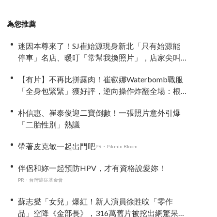
為您推薦
迷因本尊來了！SJ崔始源現身新北「只有始源能
停車」名店、暖叮「常幫我換照片」，店家尖叫
合照網笑翻：這輩子不能脫粉了
【有片】不再比拼露肉！崔叡娜Waterbomb戰服
「全身包緊緊」獲好評，逆向操作炸翻全場：根
本福音戰士
朴信惠、崔泰俊迎二寶倒數！一張照片意外引爆
「二胎性別」熱議
帶著皮克敏一起出門吧
PR・Pikmin Bloom
伴侶和妳一起預防HPV，才有資格說愛妳！
PR・台灣癌症基金會
蘇志燮「女兒」爆紅！新人演員徐貹旼「零作
品」空降《金部長》，316萬舊片被挖出網驚呆：