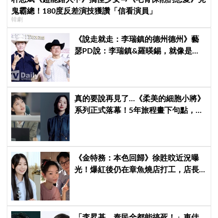
鬼霸總！180度反差演技獲讚「信看演員」
韓劇
《說走就走：李瑞鎮的德州德州》藝
瑟PD說：李瑞鎮&羅暎錫，就像是浪
漫喜劇的男女主角一樣XD
真的要說再見了…《柔美的細胞小將》
系列正式落幕！5年旅程畫下句點，金
高銀深情告白柔美：謝謝你陪我這麼
久
《金特務：本色回歸》徐貹旼近況曝
光！爆紅後仍在章魚燒店打工，店長
驚呼：「妳怎麼會在這裡？」
「李昇基、泰民全都能搞死！」車佳