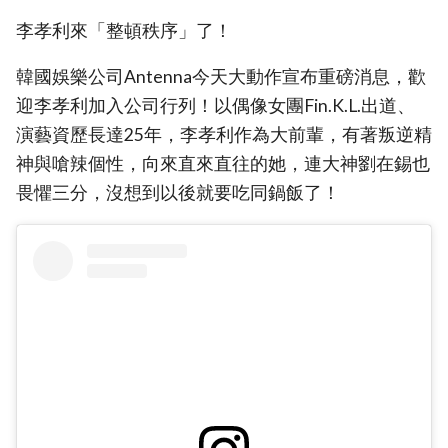
李孝利來「整頓秩序」了！
韓國娛樂公司Antenna今天大動作宣布重磅消息，歡
迎李孝利加入公司行列！以偶像女團Fin.K.L.出道、
演藝資歷長達25年，李孝利作為大前輩，有著叛逆精
神與嗆辣個性，向來直來直往的她，連大神劉在錫也
畏懼三分，沒想到以後就要吃同鍋飯了！