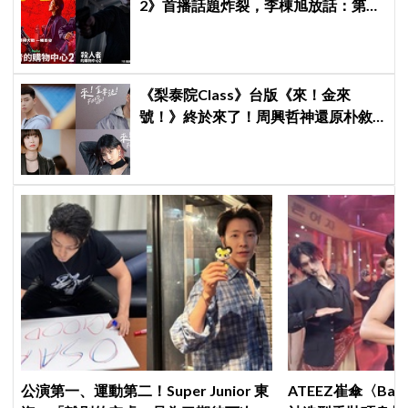
2》首播話題炸裂，李棟旭放話：第三
季找我，我就拍
《梨泰院Class》台版《來！金來
號！》終於來了！周興哲神還原朴敘
俊「栗子頭」，袁澧林挑戰金多美經
典角色
公演第一、運動第二！Super Junior 東
ATEEZ崔傘〈B