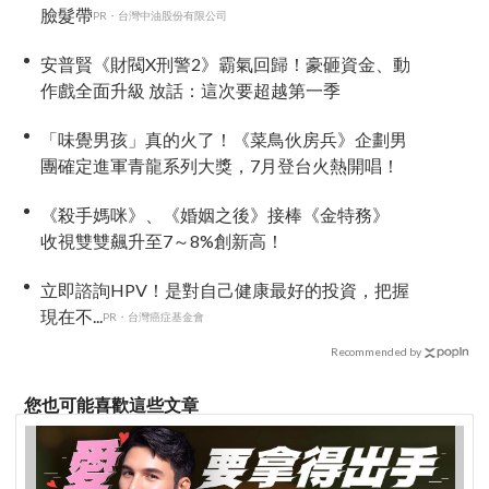
臉髮帶
PR・台灣中油股份有限公司
安普賢《財閥X刑警2》霸氣回歸！豪砸資金、動
作戲全面升級 放話：這次要超越第一季
「味覺男孩」真的火了！《菜鳥伙房兵》企劃男
團確定進軍青龍系列大獎，7月登台火熱開唱！
《殺手媽咪》、《婚姻之後》接棒《金特務》
收視雙雙飆升至7～8%創新高！
立即諮詢HPV！是對自己健康最好的投資，把握
現在不...
PR・台灣癌症基金會
Recommended by
您也可能喜歡這些文章