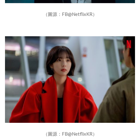
（圖源：FB@NetflixKR）
（圖源：FB@NetflixKR）