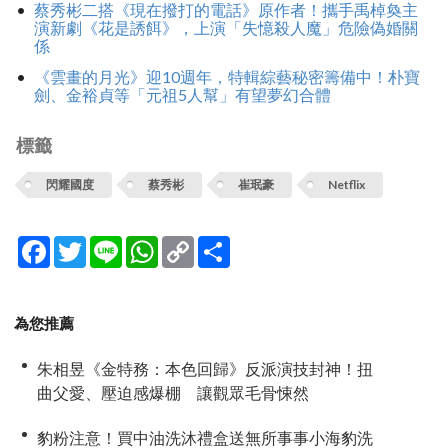
蔡秀彬二搭《現在撥打的電話》原作者！攜手禹棹奐主
演新劇《花是誘餌》，上演「失憶殺人魔」危險偽婚關
係
《雲畫的月光》迎10週年，特輯綜藝秘密籌備中！朴寶
劍、金裕貞等「元祖5人幫」有望夢幻合體
標籤
閃耀國度
蔡秀彬
崔珉豪
Netflix
Facebook
Twitter
Line
WhatsApp
Copy
分
Link
享
為您推薦
朱相昱《金特務：本色回歸》反派演技封神！扭
曲父愛、壓迫感爆棚 讓觀眾毛骨悚然
豹粉注意！買中油洗沐禮盒送無所事事小海豹洗