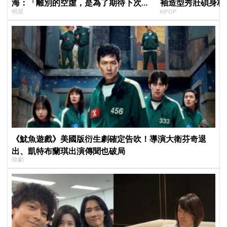
海：「離別的空虛，是為了期待下次再
袖造型秀壯碩身材 
明星
KPOP
見」
Shorts演算法
《魷魚遊戲》美國版衍生劇確定告吹！導演大衛芬奇退
出、凱特布蘭琪出演傳聞也破局
韓劇