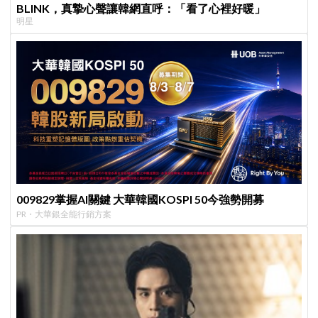
BLINK，真摯心聲讓韓網直呼：「看了心裡好暖」
明星
009829掌握AI關鍵 大華韓國KOSPI 50今強勢開募
PR・大華銀全能行銷方案