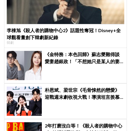
李棟旭《殺人者的購物中心2》話題性奪冠！Disney+全
球觀看量創下韓劇新紀錄
韓劇
《金特務：本色回歸》蘇志燮難得談
愛妻趙銀政！「不想她只是某人的妻
子」一句話展現滿滿尊重與愛
朴恩斌、梁世宗《毛骨悚然的戀愛》
迎戰週末劇收視大戰！導演坦言羨慕
《金特務》22.3%高收視
2年打磨沒白等！《殺人者的購物中心