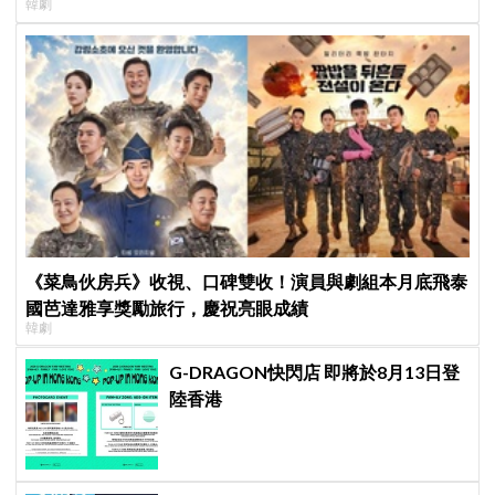
韓劇
《菜鳥伙房兵》收視、口碑雙收！演員與劇組本月底飛泰
國芭達雅享獎勵旅行，慶祝亮眼成績
韓劇
G-DRAGON快閃店 即將於8月13日登
陸香港