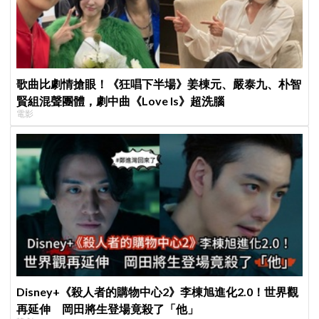
歌曲比劇情搶眼！《狂唱下半場》姜棟元、嚴泰九、朴智
賢組混聲團體，劇中曲《Love Is》超洗腦
電影
Disney+《殺人者的購物中心2》李棟旭進化2.0！世界觀
再延伸 岡田將生登場竟殺了「他」