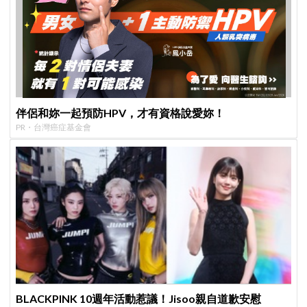
伴侶和妳一起預防HPV，才有資格說愛妳！
PR・台灣癌症基金會
BLACKPINK 10週年活動惹議！Jisoo親自道歉安慰