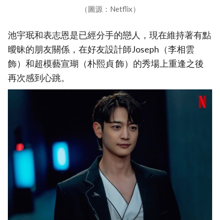
（圖源：Netflix）
池宇珉和表志恩是已經分手的戀人，現在維持著有點
曖昧的朋友關係，在好友設計師Joseph（李相雲
飾）和超模藝宣瑚（朴熙貞 飾）的秀場上重逢之後
再次感到心跳。