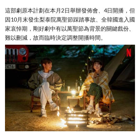
這部劇原本計劃在本月2日舉辦發佈會、4日開播，但
因10月末發生梨泰院萬聖節踩踏事故、全韓國進入國
家哀悼期，剛好劇中有以萬聖節為背景的關鍵戲份、
難以刪減，故而臨時決定調整開播時間。