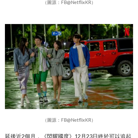
（圖源：FB@NetflixKR）
（圖源：FB@NetflixKR）
延後近2個月，《閃耀國度》12月23日終於可以追起