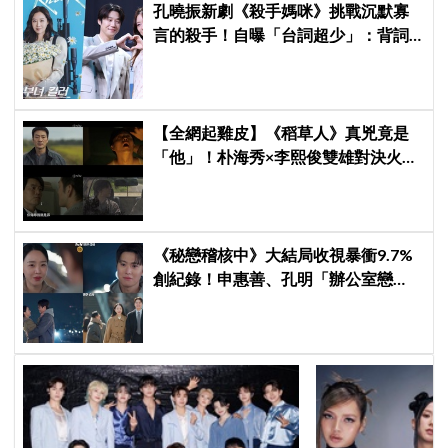
孔曉振新劇《殺手媽咪》挑戰沉默寡
言的殺手！自曝「台詞超少」：背詞
壓力小很多XD
【全網起雞皮】《稻草人》真兇竟是
「他」！朴海秀×李熙俊雙雄對決火花
四濺 網民封為「2026劇王」
《秘戀稽核中》大結局收視暴衝9.7%
創紀錄！申惠善、孔明「辦公室戀
情」修成正果，結尾「十指緊扣」甜
到蛀牙