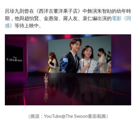
呂珍九則曾在《西洋古董洋果子店》中飾演朱智勛的幼年時
期，他與趙怡賢、金惠奫、羅人友、裴仁爀出演的
電影《同
感》
等待上映中。
（圖源：YouTube@The Swoon畫面截圖）