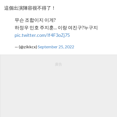
這個出演陣容很不得了！
무슨 조합이지 이게?
하정우 민호 주지훈... 이랑 여진구?누구지
pic.twitter.com/If4F3oZj75
— (@zikkcx)
September 25, 2022
廣告