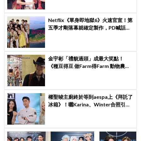
Netflix《單身即地獄6》火速官宣！第
五季才剛落幕就確定製作，PD喊話：
新一季會更火熱、更精彩
金宇彬「禮貌過頭」成最大笑點！
《種豆得豆 做Farm得Farm 動物農
場》牛仔浮誇造型登場，李光洙、都
敬秀吐槽不停
權聖晙主廚終於等到aespa上《拜託了
冰箱》！曬Karina、Winter合照引爆
熱議