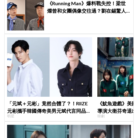
《Running Man》爆料戰失控！梁世
燦曾和女團偶像交往過？劉在錫驚人
提問讓他「精神崩潰」
「元斌＋元彬」竟然合體了？！RIIZE
《魷魚遊戲》美國
元彬攜手韓國傳奇美男元斌代言同品
導演大衛芬奇退出
明星
韓劇
牌，韓網瘋喊：兩個帥哥來了！
聞也破局