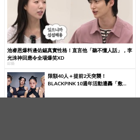
池睿恩爆料邊佑錫真實性格！直言他「聽不懂人話」，李
光洙神回應令全場爆笑XD
綜藝
限額40人＋提前2天突襲！
BLACKPINK 10週年活動遭轟「敷
衍」，YG急證實：4人確定完全體出
席
歌曲比劇情搶眼！《狂唱下半場》姜
棟元、嚴泰九、朴智賢組混聲團體，
劇中曲《Love Is》超洗腦