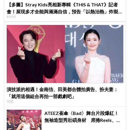
【多圖】Stray Kids亮相新專輯《THIS & THAT》記者
會！展現多才全能與滿滿自信，預告「以熱治熱」炸裂夏
KPOP
日音樂圈
演技派的相遇！金南佶、田美都合體拍廣告、扮夫妻：
「就用這個組合再拍一部戲劇吧」
明星
ATEEZ崔傘〈Bad〉舞台片段爆紅！
無袖造型秀壯碩身材 席捲Reels、
Shorts演算法