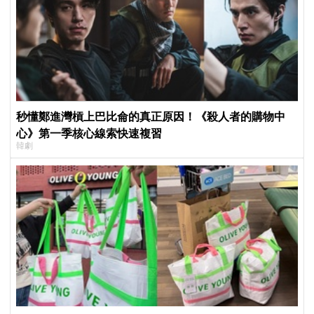
秒懂鄭進灣槓上巴比侖的真正原因！《殺人者的購物中
心》第一季核心線索快速複習
韓劇