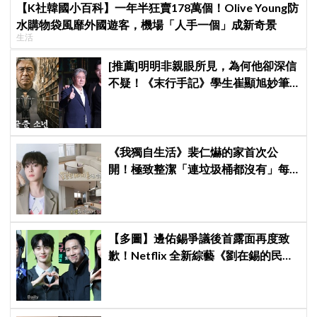
【K社韓國小百科】一年半狂賣178萬個！Olive Young防
水購物袋風靡外國遊客，機場「人手一個」成新奇景
生活
[推薦]明明非親眼所見，為何他卻深信
不疑！《末行手記》學生崔顯旭妙筆
生花讓老師崔岷植一步步深陷
《我獨自生活》裴仁爀的家首次公
開！極致整潔「連垃圾桶都沒有」每
天必做一件事
【多圖】邊佑錫爭議後首露面再度致
歉！Netflix 全新綜藝《劉在錫的民宿
法則！》攜李光洙、池睿恩5/26一起
瘋狂逃離現實