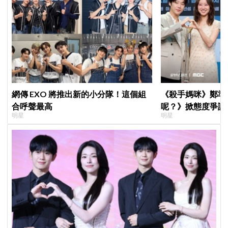
網傳 EXO 將推出新的小分隊！這個組
《殺手媽咪》鄭準
合呼聲最高
呢？》掀態度爭議
明星
明星
真的吐了」心疼喊