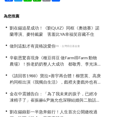
為您推薦
劉在錫追星成功！《劉QUIZ》同框《奧德賽》諾
蘭導演、麥特戴蒙 害羞比YA幸福笑容藏不住
做到這點才有資格說愛你
PR・台灣癌症基金會
辛叡恩驚喜現身《種豆得豆 做Farm得Farm 動物
農場》！扮老奶奶整人大成功 都敬秀、李光洙
當場笑翻
《請回答1988》寶拉×善宇再合體！柳慧英、高庚
杓同框出演《我獨自生活》，戲裡夫妻戲外也有
特別緣分
金在中震撼告白：「為了我未來的孩子，已經冷
凍精子了」崔振赫&尹施允也深聊結婚與二胎話題
《新品上市便利餐廳》
劉在錫錄影一半急奔銀行！人生首次公開繳稅過