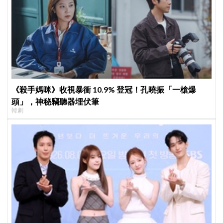
《殺手媽咪》收視暴衝 10.9% 登冠！孔曉振「一槍爆
頭」，神秘竊聽器埋伏筆
韓劇