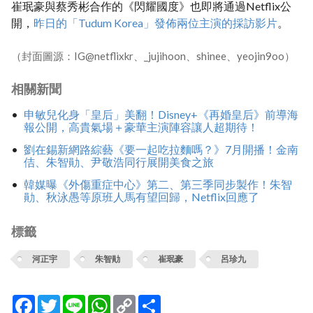
崔珉豪與蔡秀彬合作的《閃耀國度》也即將通過Netflix公
開，
昨日的「Tudum Korea」發佈兩位主演的採訪影片
。
（封面圖源：IG@netflixkr、_jujihoon、shinee、yeojin9oo）
相關新聞
申敏兒化身「皇后」美翻！Disney+《再婚皇后》前導海
報公開，高貴氣場＋豪華主演陣容讓人超期待！
劉在錫新網路綜藝《要一起吃拉麵嗎？》7月開播！金南
佶、朱智勛、尹敬浩同行展開美食之旅
韓媒曝《外傷重症中心》第二、第三季同步製作！朱智
勛、秋泳愚等原班人馬有望回歸，Netflix回應了
標籤
河正宇
朱智勛
崔珉豪
呂珍九
Facebook
Twitter
Line
WhatsApp
Copy
分
Link
享