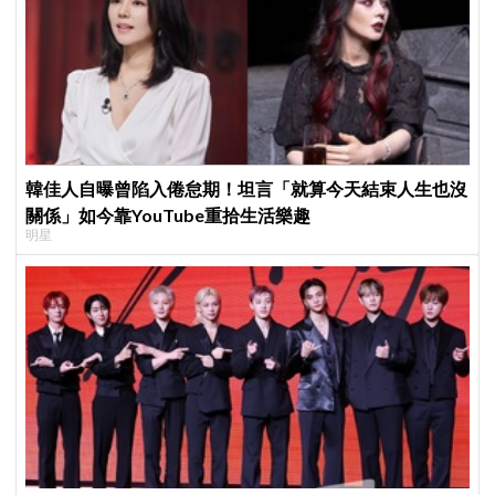
韓佳人自曝曾陷入倦怠期！坦言「就算今天結束人生也沒
關係」如今靠YouTube重拾生活樂趣
明星