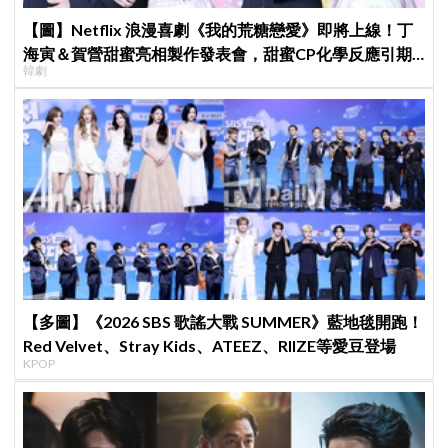
【圖】Netflix 浪漫喜劇《我的荒糖戀愛》即將上線！丁
海寅＆賀營甜蜜亮相製作發表會，甜蜜CP化學反應引期
韓劇
待
【多圖】《2026 SBS 歌謠大戰 SUMMER》藍地毯開跑！
Red Velvet、Stray Kids、ATEEZ、RIIZE等愛豆登場
KPOP