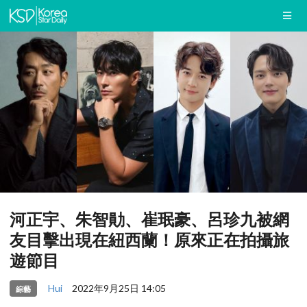
河正宇、朱智勛、崔珉豪、呂珍九被網
友目擊出現在紐西蘭！原來正在拍攝旅
遊節目
Hui
2022年9月25日 14:05
綜藝