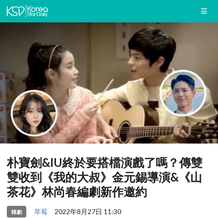
朴寶劍&IU終於要搭檔演戲了嗎？傳雙
雙收到《我的大叔》金元錫導演&《山
茶花》林尚春編劇新作邀約
草莓
2022年8月27日 11:30
韓劇