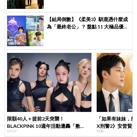
【結局倒數】《柔美3》馴鹿憑什麼成
為「最終老公」？ 盤點 11 大極品優
點：情緒穩定、色色細胞歷代最強！
限額40人＋提前2天突襲！
「如果有妹妹，想
BLACKPINK 10週年活動遭轟「敷
X刑警2》安普賢
KPOP
韓劇
衍」，YG急證實：4人確定完全體出席
哥哥們都認證的好