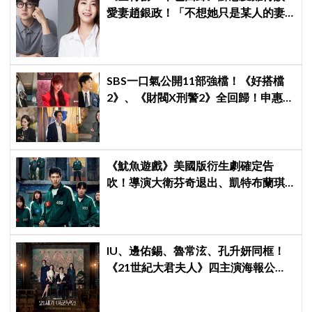
愛妻趙銀政！「不想她只是某人的妻
子」一句話展現滿滿尊重與愛
SBS一口氣公開11部強檔！《好搭檔
2》、《財閥X刑警2》全回歸！申惠
善、金智媛、朴信惠、金南佶、李帝
勳...陣容太狂了
《魷魚遊戲》美國版衍生劇確定告
吹！導演大衛芬奇退出、凱特布蘭琪
出演傳聞也破局
IU、邊佑錫、魯常泫、孔升妍同框！
《21世紀大君夫人》四主演海報公
開，王室羅曼史引期待