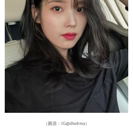
（圖源：IG@dlwlrma）