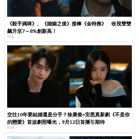
《殺手媽咪》、《婚姻之後》接棒《金特務》 收視雙雙
飆升至7～8%創新高！
韓劇
交往10年要結婚還是分手？徐康俊×安恩真新劇《不是你
的戀愛》首波劇照曝光，9月12日首播引期待
韓劇