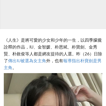
《人生》是將可愛的少女和少年的一生，以四季朦朧
詮釋的作品，IU、金智媛、朴恩斌、朴寶劍、金秀
賢、朴敘俊等人都是網友提待的人選。昨（26）日除
了
傳出IU被選為女主角
外，也有
‎報導指出朴寶劍是男
主角
。