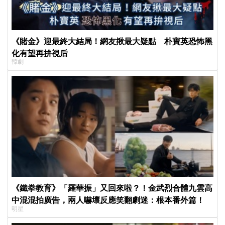
《賭金》迎最終大結局！網友揪最大疑點 朴寶英恐怖黑
化有望再拚視后
韓劇
《鐵拳教育》「羅華振」又回來啦？！金武烈合體九雲高
中混混拍廣告，兩人嚇壞反應笑翻劇迷：根本番外篇！
明星