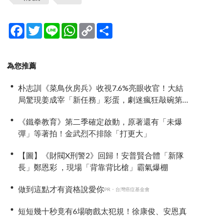
Facebook
Twitter
Line
WhatsApp
Copy
分
Link
享
為您推薦
朴志訓《菜鳥伙房兵》收視7.6%亮眼收官！大結
局驚現姜成宰「新任務」彩蛋，劇迷瘋狂敲碗第
二季
《鐵拳教育》第二季確定啟動，原著還有「未爆
彈」等著拍！金武烈不排除「打更大」
【圖】《財閥X刑警2》回歸！安普賢合體「新隊
長」鄭恩彩 ，現場「背靠背比槍」霸氣爆棚
做到這點才有資格說愛你
PR・台灣癌症基金會
短短幾十秒竟有6場吻戲太犯規！徐康俊、安恩真