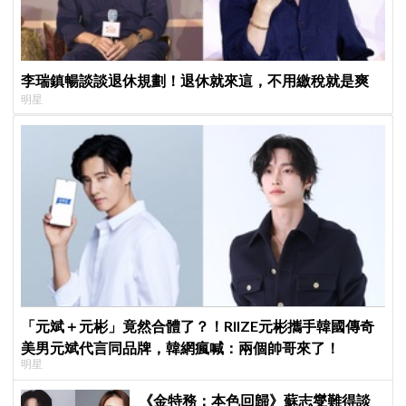
李瑞鎮暢談談退休規劃！退休就來這，不用繳稅就是爽
明星
「元斌＋元彬」竟然合體了？！RIIZE元彬攜手韓國傳奇
美男元斌代言同品牌，韓網瘋喊：兩個帥哥來了！
明星
《金特務：本色回歸》蘇志燮難得談