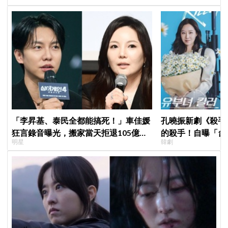
「李昇基、泰民全都能搞死！」車佳媛
孔曉振新劇《殺手
狂言錄音曝光，搬家當天拒退105億保
的殺手！自曝「台
明星
韓劇
證金、糾紛再升級
小很多XD