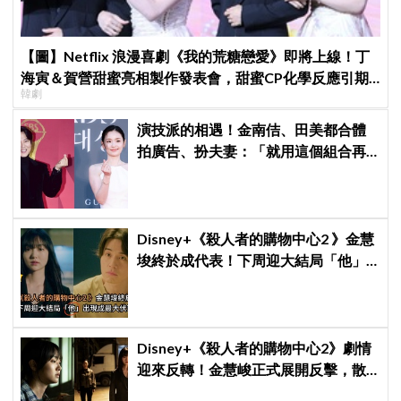
【圖】Netflix 浪漫喜劇《我的荒糖戀愛》即將上線！丁
海寅＆賀營甜蜜亮相製作發表會，甜蜜CP化學反應引期
韓劇
待
演技派的相遇！金南佶、田美都合體
拍廣告、扮夫妻：「就用這個組合再
拍一部戲劇吧」
Disney+《殺人者的購物中心2 》金慧
埈終於成代表！下周迎大結局「他」
出現成最大伏筆
Disney+《殺人者的購物中心2》劇情
迎來反轉！金慧峻正式展開反擊，散
發「叔叔李棟旭」般強大氣場