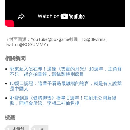
（封面圖源：YouTube@boxgame截圖、IG@dlwlrma、
Twitter@BOGUMMY）
相關新聞
郭東延入伍在即！適逢《雲畫的月光》10週年，主角群
不只一起合拍畫報，還錄製特別節目
IU親口認證：這輩子看過最離譜的謠言，就是有人說我
是中國人
朴寶劍迎《健將聯盟》播畢 1 週年！狂刷未公開幕後
照，同框金所泫、李相二神仙售後
標籤
朴寶劍
IU