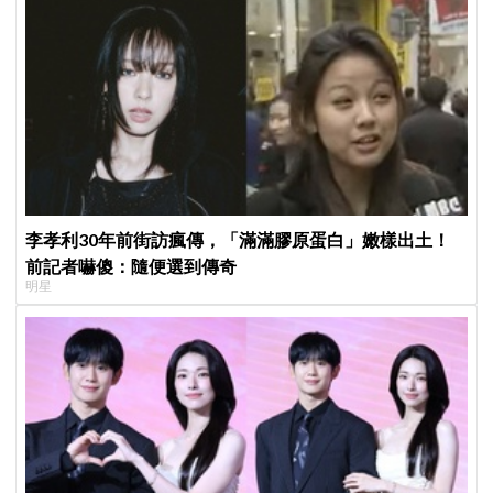
李孝利30年前街訪瘋傳，「滿滿膠原蛋白」嫩樣出土！
前記者嚇傻：隨便選到傳奇
明星