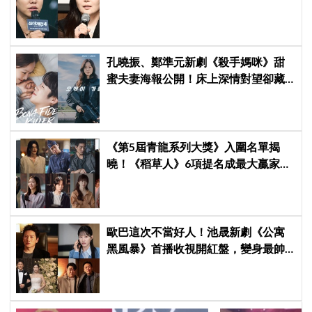
保證金、糾紛再升級
孔曉振、鄭準元新劇《殺手媽咪》甜
蜜夫妻海報公開！床上深情對望卻藏
驚人秘密
《第5屆青龍系列大獎》入圍名單揭
曉！《稻草人》6項提名成最大贏家，
金宣虎、玄彬爭視帝，高胤禎、金高
銀角逐視后！
歐巴這次不當好人！池晟新劇《公寓
黑風暴》首播收視開紅盤，變身最帥
討債總裁、豪砸700萬娶「假新娘」當
眾激吻！