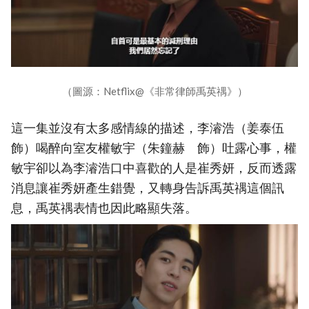
（圖源：Netflix@《非常律師禹英禑》）
這一集並沒有太多感情線的描述，李濬浩（姜泰伍
飾）喝醉向室友權敏宇（朱鐘赫 飾）吐露心事，權
敏宇卻以為李濬浩口中喜歡的人是崔秀妍，反而透露
消息讓崔秀妍產生錯覺，又轉身告訴禹英禑這個訊
息，禹英禑表情也因此略顯失落。