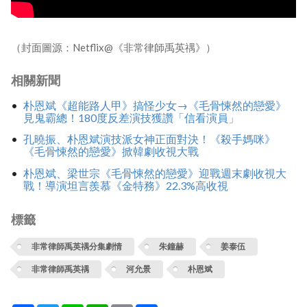
（封面圖源：Netflix@《非常律師禹英禑》）
相關新聞
朴恩斌《超能路人甲》搞怪少女→《毛骨悚然的戀愛》
見鬼霸總！180度反差演技獲讚「信看演員」
孔曉振、朴恩斌演技派女神正面對決！《殺手媽咪》
《毛骨悚然的戀愛》掀韓劇收視大戰
朴恩斌、梁世宗《毛骨悚然的戀愛》迎戰週末劇收視大
戰！導演坦言羨慕《金特務》22.3%高收視
標籤
非常律師禹英禑分集劇情
朱鐘赫
姜泰伍
非常律師禹英禑
河允景
朴恩斌