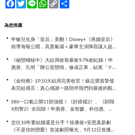
Facebook
Twitter
Line
WhatsApp
Copy
分
Link
享
為您推薦
申敏兒化身「皇后」美翻！Disney+《再婚皇后》
前導海報公開，高貴氣場＋豪華主演陣容讓人超
期待！
《秘戀稽核中》大結局收視暴衝9.7%創紀錄！申
惠善、孔明「辦公室戀情」修成正果，結尾「十
指緊扣」甜到蛀牙
《金特務》EP.10大結局完美收官！蘇志燮真摯發
表完結感言：真心感謝一路陪伴我們到最後的觀
眾
SBS一口氣公開11部強檔！《好搭檔2》、《財閥
X刑警2》全回歸！申惠善、金智媛、朴信惠、金
南佶、李帝勳...陣容太狂了
交往10年要結婚還是分手？徐康俊×安恩真新劇
《不是你的戀愛》首波劇照曝光，9月12日首播引