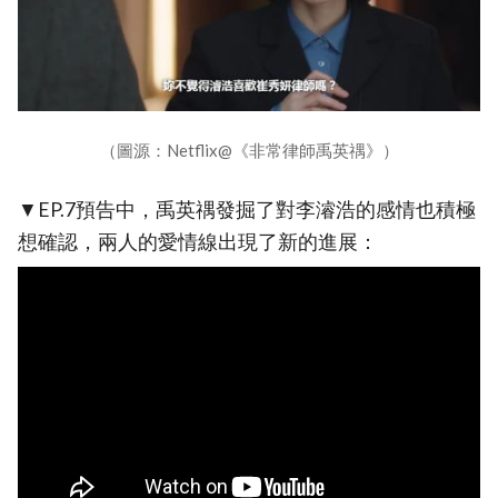
（圖源：Netflix@《非常律師禹英禑》）
▼EP.7預告中，禹英禑發掘了對李濬浩的感情也積極
想確認，兩人的愛情線出現了新的進展：