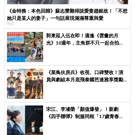
《金特務：本色回歸》蘇志燮難得談愛妻趙銀政！「不想
她只是某人的妻子」一句話展現滿滿尊重與愛
明星
郭東延入伍在即！適逢《雲畫的月
光》10週年，主角群不只一起合拍畫
報，還錄製特別節目
《菜鳥伙房兵》收視、口碑雙收！演
員與劇組本月底飛泰國芭達雅享獎勵
旅行，慶祝亮眼成績
宋江、李濬榮「顏值爆發」！新劇
《四手聯彈》制服同框「17歲青春神
顏」掀期待