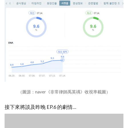
（圖源：naver《非常律師禹英禑》收視率截圖）
接下來將談及昨晚 EP.6 的劇情…