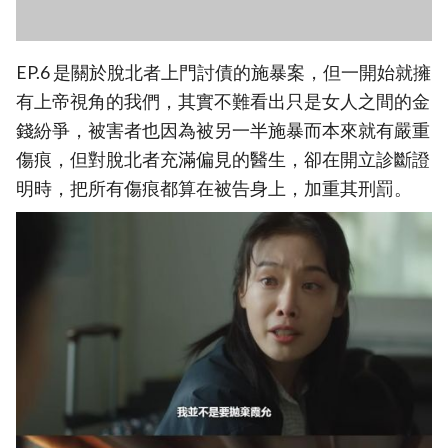
EP.6 是關於脫北者上門討債的施暴案，但一開始就擁
有上帝視角的我們，其實不難看出只是女人之間的金
錢紛爭，被害者也因為被另一半施暴而本來就有嚴重
傷痕，但對脫北者充滿偏見的醫生，卻在開立診斷證
明時，把所有傷痕都算在被告身上，加重其刑罰。