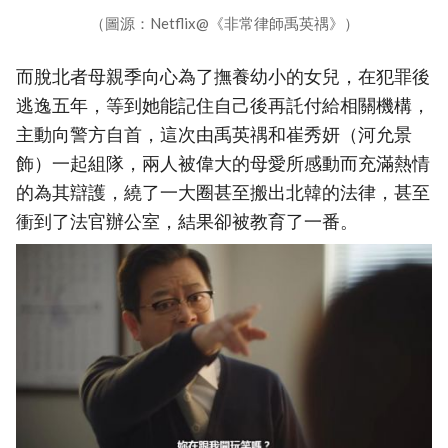
（圖源：Netflix@《非常律師禹英禑》）
而脫北者母親季向心為了撫養幼小的女兒，在犯罪後
逃逸五年，等到她能記住自己後再託付給相關機構，
主動向警方自首，這次由禹英禑和崔秀妍（河允景
飾）一起組隊，兩人被偉大的母愛所感動而充滿熱情
的為其辯護，繞了一大圈甚至搬出北韓的法律，甚至
衝到了法官辦公室，結果卻被教育了一番。