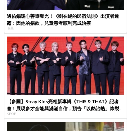
邊佑錫暖心善舉曝光！《劉在錫的民宿法則》出演者透
露：因他的捐款，兒童患者順利完成治療
明星
【多圖】Stray Kids亮相新專輯《THIS & THAT》記者
會！展現多才全能與滿滿自信，預告「以熱治熱」炸裂夏
KPOP
日音樂圈