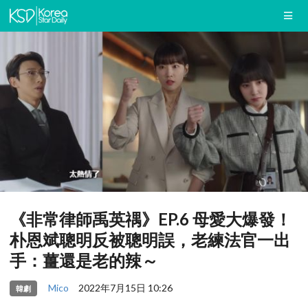
《非常律師禹英禑》EP.6 母愛大爆發！
朴恩斌聰明反被聰明誤，老練法官一出
手：薑還是老的辣～
Mico
2022年7月15日 10:26
韓劇