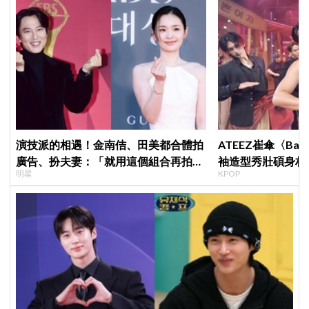
演技派的相遇！金南佶、田美都合體拍
ATEEZ崔傘〈B
廣告、扮夫妻：「就用這個組合再拍一
袖造型秀壯碩身材 
明星
KPOP
部戲劇吧」
Shorts演算法