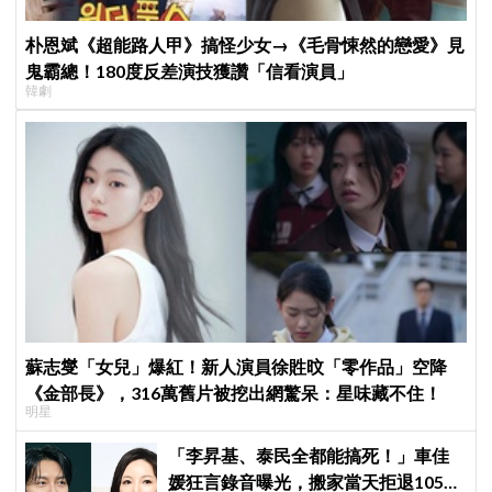
朴恩斌《超能路人甲》搞怪少女→《毛骨悚然的戀愛》見
鬼霸總！180度反差演技獲讚「信看演員」
韓劇
蘇志燮「女兒」爆紅！新人演員徐貹旼「零作品」空降
《金部長》，316萬舊片被挖出網驚呆：星味藏不住！
明星
「李昇基、泰民全都能搞死！」車佳
媛狂言錄音曝光，搬家當天拒退105億