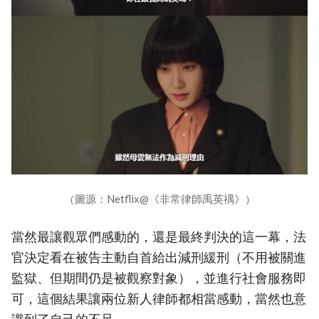
（圖源：Netflix@《非常律師禹英禑》）
當然最讓觀眾們感動的，還是最終判決的這一幕，法
官決定看在被告主動自首給出減刑緩刑（不用被關進
監獄、但期間仍是被觀察對象），並進行社會服務即
可，這個結果讓兩位新人律師都相當感動，當然也意