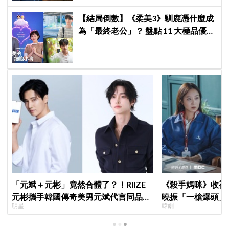
【結局倒數】《柔美3》馴鹿憑什麼成
為「最終老公」？ 盤點 11 大極品優
點：情緒穩定、色色細胞歷代最強！
「元斌＋元彬」竟然合體了？！RIIZE
《殺手媽咪》收視暴衝
元彬攜手韓國傳奇美男元斌代言同品
曉振「一槍爆頭」
明星
韓劇
牌，韓網瘋喊：兩個帥哥來了！