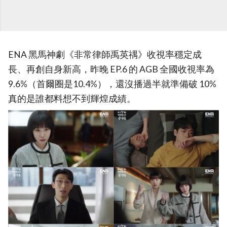
ENA 黑馬神劇《非常律師禹英禑》收視率穩定成
長、再創自身新高，昨晚 EP.6 的 AGB 全國收視率為
9.6%（首爾圈是10.4%），還沒播過半就準備破 10%
真的是誰都料想不到輝煌成績。