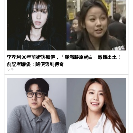
李孝利30年前街訪瘋傳，「滿滿膠原蛋白」嫩樣出土！
前記者嚇傻：隨便選到傳奇
明星