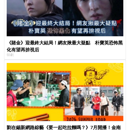
《賭金》迎最終大結局！網友揪最大疑點 朴寶英恐怖黑
化有望再拚視后
韓劇
劉在錫新網路綜藝《要一起吃拉麵嗎？》7月開播！金南