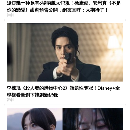
短短幾十秒竟有6場吻戲太犯規！徐康俊、安恩真《不是
你的戀愛》甜蜜預告公開，網友直呼：太期待了！
韓劇
李棟旭《殺人者的購物中心2》話題性奪冠！Disney+全
球觀看量創下韓劇新紀錄
韓劇