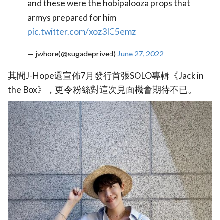
and these were the hobipalooza props that
armys prepared for him
pic.twitter.com/xoz3IC5emz
— jwhore(@sugadeprived)
June 27, 2022
其間J-Hope還宣佈7月發行首張SOLO專輯《Jack in
the Box》，更令粉絲對這次見面機會期待不已。