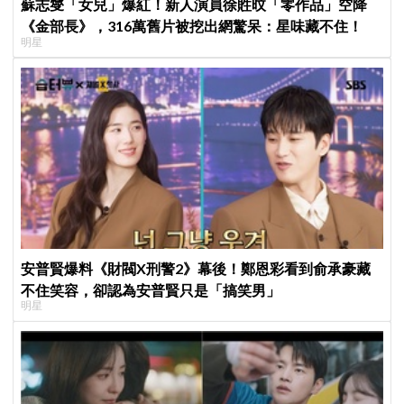
蘇志燮「女兒」爆紅！新人演員徐貹旼「零作品」空降
《金部長》，316萬舊片被挖出網驚呆：星味藏不住！
明星
安普賢爆料《財閥X刑警2》幕後！鄭恩彩看到俞承豪藏
不住笑容，卻認為安普賢只是「搞笑男」
明星