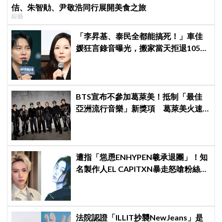
佶、朱智勛、尹敬浩同行展開美食之旅
綜藝
「李昇基、泰民全都能搞死！」車佳
媛狂言錄音曝光，搬家當天拒退105億
保證金、糾紛再升級
BTS宣布不參加葛萊美！抵制「最佳
亞洲流行音樂」新獎項 葛萊美火速
回應仍難平息爭議
遭指「慫恿ENHYPEN羲承退團」！知
名製作人EL CAPITXN暴走怒嗆粉絲
「蠢貨」：「丟石頭前先擁抱他吧」
法院認證「ILLIT抄襲NewJeans」是