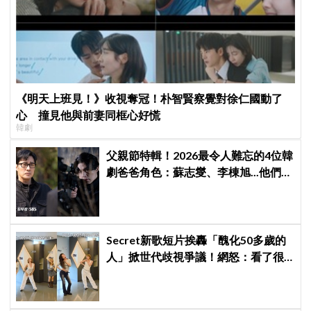
《明天上班見！》收視奪冠！朴智賢察覺對徐仁國動了
心 撞見他與前妻同框心好慌
韓劇
父親節特輯！2026最令人難忘的4位韓
劇爸爸角色：蘇志燮、李棟旭...他們連
命都可以不要
Secret新歌短片挨轟「醜化50多歲的
人」掀世代歧視爭議！網怒：看了很
不舒服