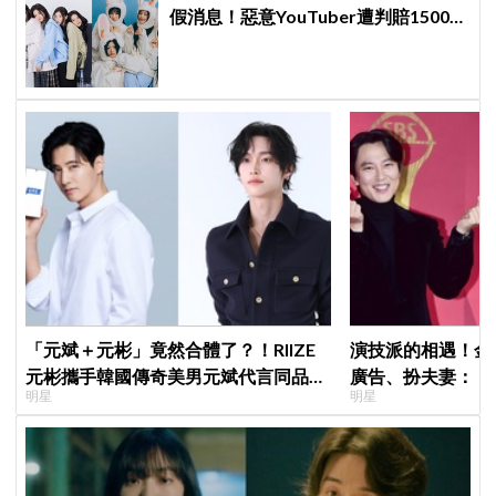
假消息！惡意YouTuber遭判賠1500
萬，HYBE維權勝訴
「元斌＋元彬」竟然合體了？！RIIZE
演技派的相遇！金
元彬攜手韓國傳奇美男元斌代言同品
廣告、扮夫妻：「
明星
明星
牌，韓網瘋喊：兩個帥哥來了！
部戲劇吧」