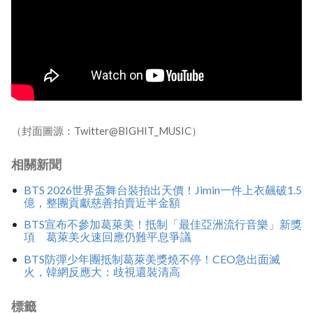
（封面圖源：Twitter@BIGHIT_MUSIC）
相關新聞
BTS 2026世界盃舞台裝拍出天價！Jimin一件上衣飆破1.5
億，整團貢獻慈善拍賣近半金額
BTS宣布不參加葛萊美！抵制「最佳亞洲流行音樂」新獎
項 葛萊美火速回應仍難平息爭議
BTS防彈少年團抵制葛萊美獎燒不停！CEO急出面滅
火，韓網反應大：歧視還裝清高
標籤