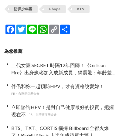
防彈少年團
J-hope
BTS
Facebook
Twitter
Line
WhatsApp
Copy
分
Link
享
為您推薦
二代女團 SECRET 時隔12年回歸！《Girls on
Fire》出身豫彬加入成新成員，網震驚：年齡差太
大了吧
伴侶和妳一起預防HPV，才有資格說愛妳！
PR・台灣癌症基金會
立即諮詢HPV！是對自己健康最好的投資，把握
現在不...
PR・台灣癌症基金會
BTS、TXT、CORTIS 橫掃 Billboard 全都火爆
了！BigHit Music 上半年成績單太驚人