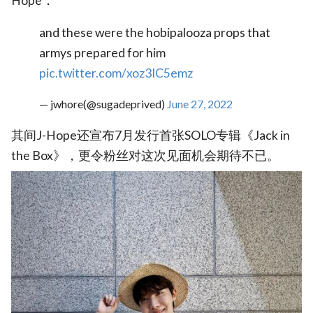
Hope：
and these were the hobipalooza props that
armys prepared for him
pic.twitter.com/xoz3IC5emz
— jwhore(@sugadeprived)
June 27, 2022
其间J-Hope还宣布7月发行首张SOLO专辑《Jack in
the Box》，更令粉丝对这次见面机会期待不已。