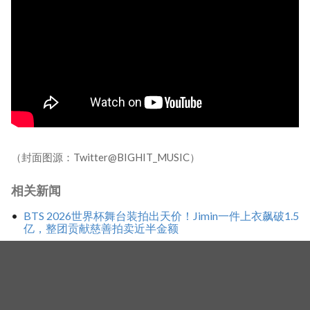
（封面图源：Twitter@BIGHIT_MUSIC）
相关新闻
BTS 2026世界杯舞台装拍出天价！Jimin一件上衣飙破1.5
亿，整团贡献慈善拍卖近半金额
BTS宣布不参加葛莱美！抵制「最佳亚洲流行音乐」新奖
项 葛莱美火速回应仍难平息争议
BTS防弹少年团抵制葛莱美奖烧不停！CEO急出面灭
火，韩网反应大：歧视还装清高