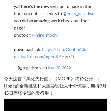
yall here's the new version for jack in the
box concept all credits to
@edits_paradise
you did an amazing work check out their
page!
photo cr:
@mire_mochi
download link:
https://t.co/Oohh560mii
pic.twitter.com/mgeoKYHw7O
— (@sugadeprived)
June 28, 2022
今天这首「黑化先行曲」《MORE》终於公开，J-
Hope的全新挑战和大胆尝试让人十分惊喜，期待7月
15日整张专辑的发行啦！