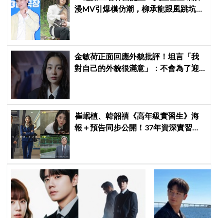
漫MV引爆模仿潮，柳承龍跟風跳坑：
中毒了
金敏荷正面回應外貌批評！坦言「我
對自己的外貌很滿意」：不會為了迎
合標準美而改變
崔岷植、韓韶禧《高年級實習生》海
報＋預告同步公開！37年資深實習生
遇上美女CEO