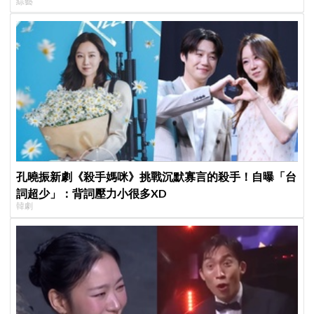
綜藝
孔曉振新劇《殺手媽咪》挑戰沉默寡言的殺手！自曝「台
詞超少」：背詞壓力小很多XD
韓劇