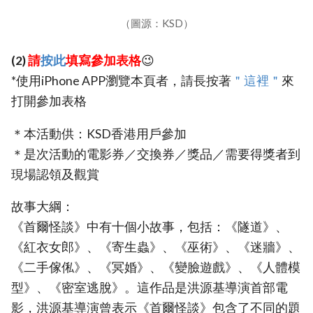
（圖源：KSD）
(2)
請
按此
填寫參加表格
😉
*使用iPhone APP瀏覽本頁者，請長按著
＂這裡＂
來
打開參加表格
＊本活動供：KSD香港用戶參加
＊是次活動的電影券／交換券／獎品／需要得獎者到
現場認領及觀賞
故事大綱：
《首爾怪談》中有十個小故事，包括：《隧道》、
《紅衣女郎》、《寄生蟲》、《巫術》、《迷牆》、
《二手傢俬》、《冥婚》、《變臉遊戲》、《人體模
型》、《密室逃脫》。這作品是洪源基導演首部電
影，洪源基導演曾表示《首爾怪談》包含了不同的題