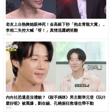
老友上台熱舞她眼神死！金高銀下秒「抱走青龍大賞」，
李相二失控大喊「呀！」真情流露網笑翻
明星
內向社恐還是沒禮貌？《殺手媽咪》男主鄭準元登《玩什
麼好呢》被罵爆，劉在錫、孔曉振狂救場也帶不動
明星