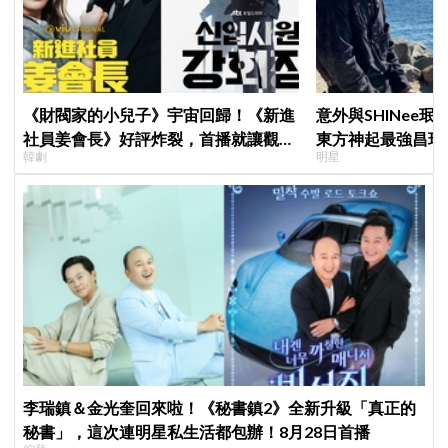
《財閥家的小兒子》宇宙回歸！《新進
意外與SHINee珉
社員姜會長》好評炸裂，首播就讓觀眾
東方神起最強昌珉
韓劇
明星
多巴胺爆表
的」
李瑞鎮＆金光奎回來啦！《秘書鎮2》全新升級「真正的
秘書」，這次連明星私生活都包辦！8月28日首播