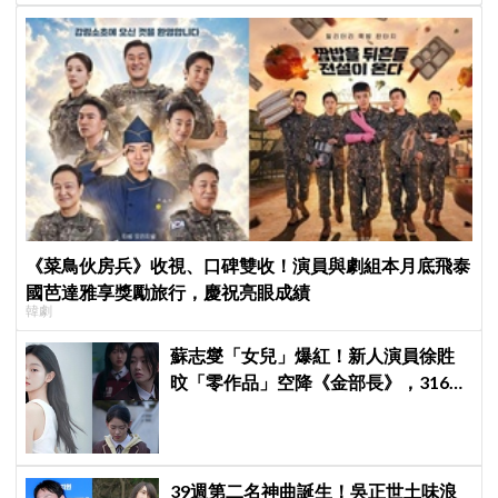
《菜鳥伙房兵》收視、口碑雙收！演員與劇組本月底飛泰
國芭達雅享獎勵旅行，慶祝亮眼成績
韓劇
蘇志燮「女兒」爆紅！新人演員徐貹
旼「零作品」空降《金部長》，316萬
舊片被挖出網驚呆：星味藏不住！
39週第二名神曲誕生！吳正世土味浪