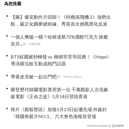
為您推薦
【圖】爆笑動作片回歸！《特務搞飛機 2》強勢出
航，嚴正化圓夢續前緣、秀英首次挑戰黑化反派
一個人爽嗑一桶？哈根達斯72%濃醇巧克力 掀脆
友共...
PR・哈根達斯
BTS柾國被秒轉發 vs. 柳炳宰苦等回應！《Hope》
導演羅泓軫互動成熱門話題
帶著皮克敏一起出門吧
PR・Pikmin Bloom
榮登歷代韓國電影票房第一位 千萬觀影人次現象
級電影《王命之徒》5月14日登陸香港
韓片《屍殺禁區》加推5月23日起優先場 外媒封
「韓國喪屍片NO.1」 六大角色海報首登場
Recommended by