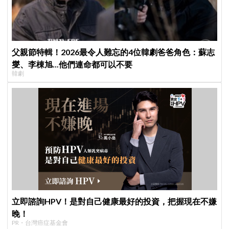
父親節特輯！2026最令人難忘的4位韓劇爸爸角色：蘇志
燮、李棟旭...他們連命都可以不要
韓劇
立即諮詢HPV！是對自己健康最好的投資，把握現在不嫌
晚！
PR・台灣癌症基金會