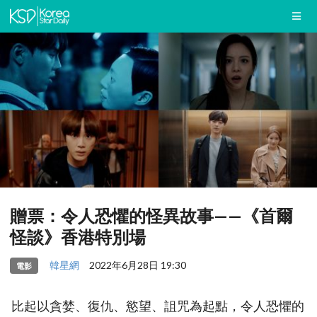
贈票：令人恐懼的怪異故事——《首爾
怪談》香港特別場
韓星網
2022年6月28日 19:30
電影
比起以貪婪、復仇、慾望、詛咒為起點，令人恐懼的