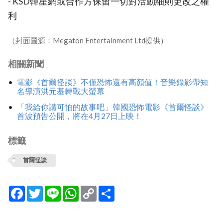
- KSD韓星網或合作方保留一切對活動細則更改之權
利
（封面圖源：Megaton Entertainment Ltd提供）
相關新聞
電影《首爾怪談》不僅恐怖還有高顏值！音樂錄影帶知
名導演洪元基轉戰大螢幕
「我給你講可怕的故事吧」韓國恐怖電影《首爾怪談》
首波預告公開，將在4月27日上映！
標籤
首爾怪談
Facebook
Twitter
Line
WhatsApp
Copy
分
Link
享