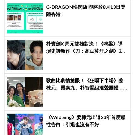
G-DRAGON快閃店 即將於8月13日登
陸香港
朴寶劍X 周元雙雄對決！《鳴梁》導
演史詩新作《刀：高豆莫汗之劍》3月
3日開機，男神化身「失憶奴隸」挑戰
高劍鬥！
歌曲比劇情搶眼！《狂唱下半場》姜
棟元、嚴泰九、朴智賢組混聲團體，
劇中曲《Love Is》超洗腦
《Wild Sing》姜棟元出道23年首度感
性告白：引退也沒有不好