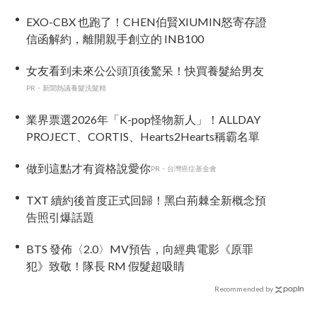
EXO-CBX 也跑了！CHEN伯賢XIUMIN怒寄存證
信函解約，離開親手創立的 INB100
女友看到未來公公頭頂後驚呆！快買養髮給男友
PR・新聞熱議養髮洗髮精
業界票選2026年「K-pop怪物新人」！ALLDAY
PROJECT、CORTIS、Hearts2Hearts稱霸名單
做到這點才有資格說愛你
PR・台灣癌症基金會
TXT 續約後首度正式回歸！黑白荊棘全新概念預
告照引爆話題
BTS 發佈〈2.0〉MV預告，向經典電影《原罪
犯》致敬！隊長 RM 假髮超吸睛
Recommended by