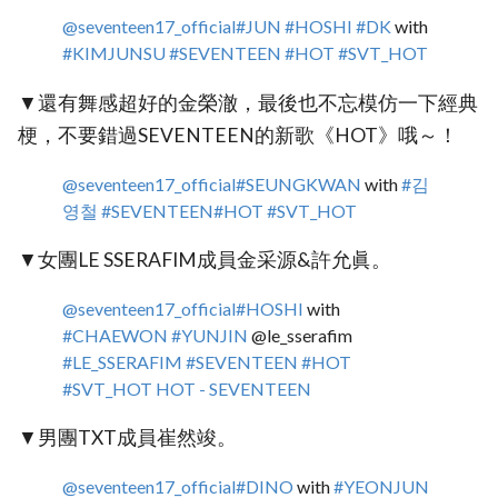
@seventeen17_official
#JUN
#HOSHI
#DK
with
#KIMJUNSU
#SEVENTEEN
#HOT
#SVT_HOT
▼還有舞感超好的金榮澈，最後也不忘模仿一下經典
梗，不要錯過SEVENTEEN的新歌《HOT》哦～！
@seventeen17_official
#SEUNGKWAN
with
#김
영철
#SEVENTEEN
#HOT
#SVT_HOT
▼女團LE SSERAFIM成員金采源&許允眞。
@seventeen17_official
#HOSHI
with
#CHAEWON
#YUNJIN
@le_sserafim
#LE_SSERAFIM
#SEVENTEEN
#HOT
#SVT_HOT
HOT - SEVENTEEN
▼男團TXT成員崔然竣。
@seventeen17_official
#DINO
with
#YEONJUN