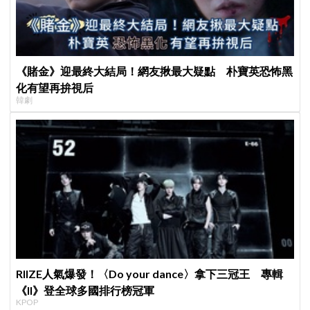
《賭金》迎最終大結局！網友揪最大疑點 朴寶英恐怖黑
化有望再拚視后
韓劇
RIIZE人氣爆發！〈Do your dance〉拿下三冠王 專輯
《II》登全球多國排行榜冠軍
KPOP