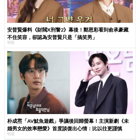
安普賢爆料《財閥X刑警2》幕後！鄭恩彩看到俞承豪藏
不住笑容，卻認為安普賢只是「搞笑男」
明星
朴成焄「AV魷魚遊戲」爭議後回歸螢幕！主演新劇《未
婚男女的效率戀愛》首度談復出心情：比以往更謹慎
明星