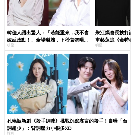
韓佳人語出驚人：「若能重來，我不會
朱江燦會長挨打讓
嫁延政勳！」全場嚇壞，下秒哀怨曝真
車藝蓮追《金特務
明星
明星
實原因笑翻
「是不是打得太狠
孔曉振新劇《殺手媽咪》挑戰沉默寡言的殺手！自曝「台
詞超少」：背詞壓力小很多XD
韓劇