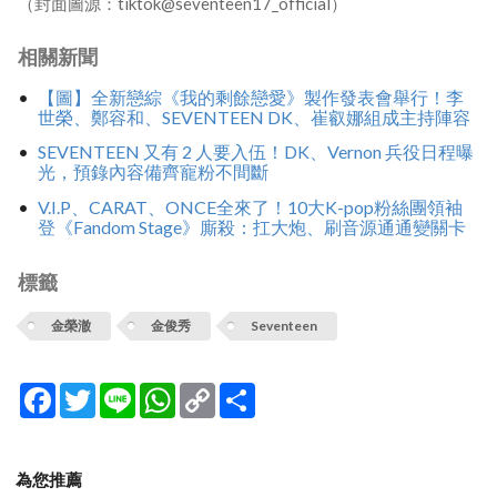
（封面圖源：tiktok@seventeen17_official）
相關新聞
【圖】全新戀綜《我的剩餘戀愛》製作發表會舉行！李
世榮、鄭容和、SEVENTEEN DK、崔叡娜組成主持陣容
SEVENTEEN 又有 2 人要入伍！DK、Vernon 兵役日程曝
光，預錄內容備齊寵粉不間斷
V.I.P、CARAT、ONCE全來了！10大K-pop粉絲團領袖
登《Fandom Stage》廝殺：扛大炮、刷音源通通變關卡
標籤
金榮澈
金俊秀
Seventeen
Facebook
Twitter
Line
WhatsApp
Copy
分
Link
享
為您推薦