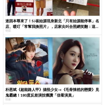
迷因本尊來了！SJ崔始源現身新北「只有始源能停車」名
店、暖叮「常幫我換照片」，店家尖叫合照網笑翻：這輩
明星
子不能脫粉了
朴恩斌《超能路人甲》搞怪少女→《毛骨悚然的戀愛》見
鬼霸總！180度反差演技獲讚「信看演員」
韓劇