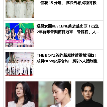
「僅花 15 分鐘」 隊長秀彬揭秘背後原
因：大家都帶好了答案！
逆襲女團RESCENE終於熬出頭！出道
2年首奪音樂節目冠軍 音源榜、人氣
雙雙爆發
THE BOYZ簽約新廠牌續團體活動！
成員NEW缺席合約 將以9人體制重
啟新篇章