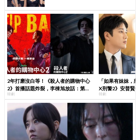
席
2年打磨沒白等！《殺人者的購物中心
「如果有妹妹，想
2》首播話題炸裂，李棟旭放話：第三
X刑警2》安普賢
韓劇
韓劇
季找我，我就拍
哥哥們都認證的好