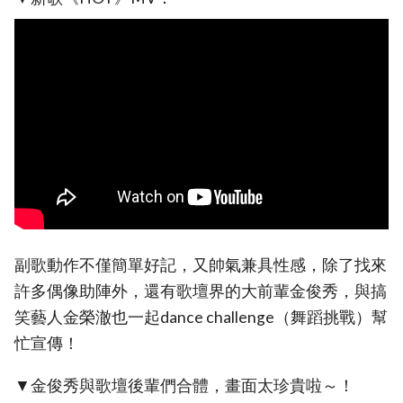
副歌動作不僅簡單好記，又帥氣兼具性感，除了找來
許多偶像助陣外，還有歌壇界的大前輩金俊秀，與搞
笑藝人金榮澈也一起dance challenge（舞蹈挑戰）幫
忙宣傳！
▼金俊秀與歌壇後輩們合體，畫面太珍貴啦～！