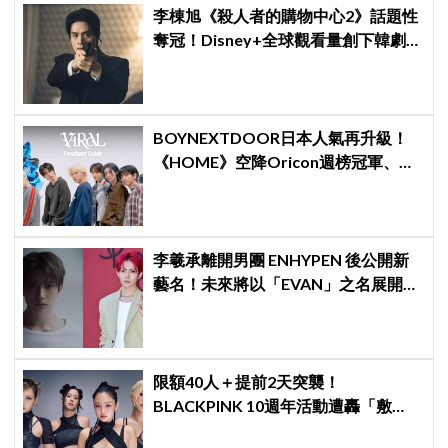
李棟旭《殺人者的購物中心2》話題性
奪冠！Disney+全球觀看量創下韓劇新
紀錄
BOYNEXTDOOR日本人氣再升級！
《HOME》空降Oricon週榜冠軍、韓
日成績都耀眼
李羲承離開男團 ENHYPEN 後公開新
藝名！未來將以「EVAN」之名展開
solo 活動
限額40人＋提前2天突襲！
BLACKPINK 10週年活動遭轟「敷
衍」，YG急證實：4人確定完全體出