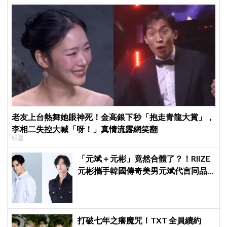
老友上台熱舞她眼神死！金高銀下秒「抱走青龍大賞」，
李相二失控大喊「呀！」真情流露網笑翻
明星
「元斌＋元彬」竟然合體了？！RIIZE
元彬攜手韓國傳奇美男元斌代言同品
牌，韓網瘋喊：兩個帥哥來了！
打破七年之癢魔咒！TXT 全員續約