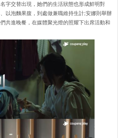
個名字交替出現，她們的生活狀態也形成鮮明對
、以泡麵果腹，到處做兼職維持生計;安娜則舉辦
士們共進晚餐，在媒體聚光燈的照耀下出席活動和