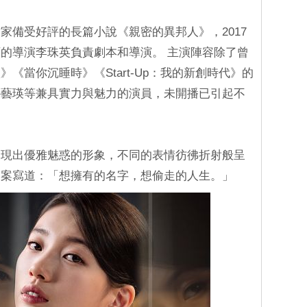
家備受好評的長篇小說《親密的異邦人》，2017
的導演李珠英負責劇本和導演。 主演陣容除了曾
《當你沉睡時》《Start-Up：我的新創時代》的
朴藝瑛等兼具實力與魅力的演員，未開播已引起不
展現出優雅魅惑的形象，不同的表情彷彿折射般呈
文案寫道：「想擁有的名字，想偷走的人生。」