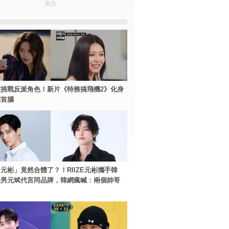
廣告
挑戰反派角色！新片《特務搞飛機2》化身
團首腦
元彬」竟然合體了？！RIIZE元彬攜手韓
美男元斌代言同品牌，韓網瘋喊：兩個帥哥