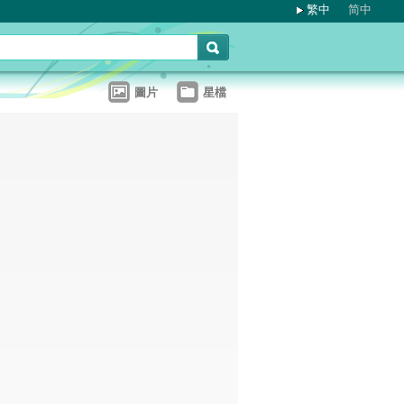
繁中
简中
圖片
星檔