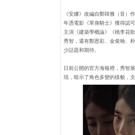
《安娜》改編自鄭韓雅（音）作
年憑電影《單身騎士》獲得認可
主演《建築學概論》《桃李花歌》
秀智，還有鄭恩彩、金俊翰、
少話題和期待。
日前公開的官方海報裡，秀智
現，暗示了角色多變的樣貌，