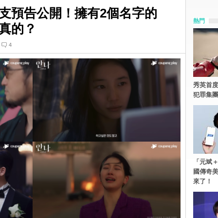
支預告公開！擁有2個名字的
熱門
真的？
4
秀英首度
犯罪集
「元斌＋
國傳奇
來了！