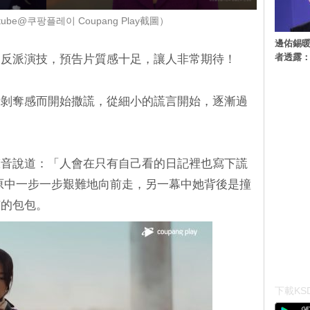
ube@쿠팡플레이 Coupang Play截圖）
邊佑錫
者透露
的反派演技，預告片質感十足，讓人非常期待！
對剝奪感而開始撒謊，從細小的謊言開始，逐漸過
聲音說道：「人會在只有自己看的日記裡也寫下謊
原中一步一步艱難地向前走，另一幕中她背後是撞
苗的包包。
下載KSD