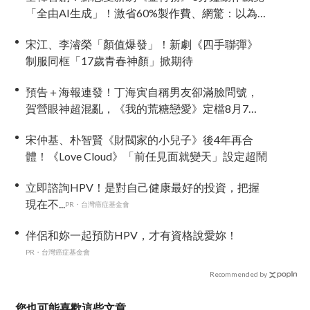
「全由AI生成」！激省60%製作費、網驚：以為
歐巴又在拿命拍戲！
宋江、李濬榮「顏值爆發」！新劇《四手聯彈》
制服同框「17歲青春神顏」掀期待
預告＋海報連發！丁海寅自稱男友卻滿臉問號，
賀營眼神超混亂，《我的荒糖戀愛》定檔8月7
日，還沒播就讓網友瘋猜結局
宋仲基、朴智賢《財閥家的小兒子》後4年再合
體！《Love Cloud》「前任見面就變天」設定超鬧
立即諮詢HPV！是對自己健康最好的投資，把握
現在不...
PR・台灣癌症基金會
伴侶和妳一起預防HPV，才有資格說愛妳！
PR・台灣癌症基金會
Recommended by
您也可能喜歡這些文章