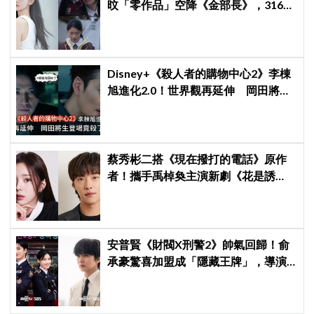
旼「零作品」空降《金部長》，316萬
舊片被挖出網驚呆：星味藏不住！
Disney+《殺人者的購物中心2》李棟
旭進化2.0！世界觀再延伸 岡田將生
登場竟殺了「他」
蔡秀彬二搭《現在撥打的電話》原作
者！攜手禹棹奐主演新劇《花是誘
餌》，上演「活埋殺人魔」危險偽婚
關係
安普賢《財閥X刑警2》帥氣回歸！俞
承豪驚喜加盟成「隱藏王牌」，導演
笑曝：太有存在感決定提前登場