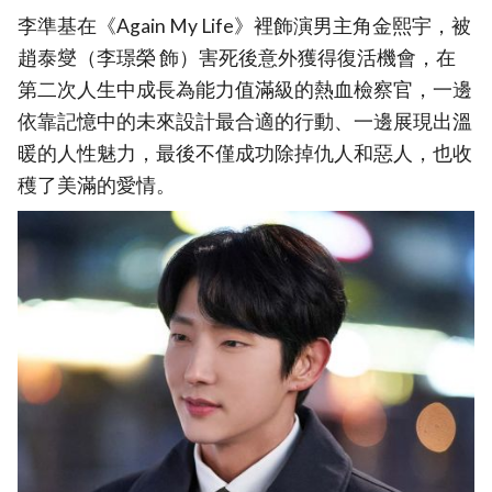
李準基在《Again My Life》裡飾演男主角金熙宇，被
趙泰燮（李璟榮 飾）害死後意外獲得復活機會，在
第二次人生中成長為能力值滿級的熱血檢察官，一邊
依靠記憶中的未來設計最合適的行動、一邊展現出溫
暖的人性魅力，最後不僅成功除掉仇人和惡人，也收
穫了美滿的愛情。