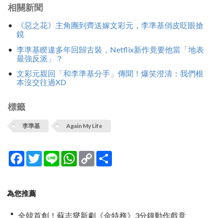
相關新聞
《惡之花》主角團到齊送嫁文彩元，李準基俏皮眨眼搶
鏡
李準基睽違多年回歸古裝，Netflix新作竟要他當「地表
最強反派」？
文彩元親回「和李準基分手」傳聞！爆笑澄清：我們根
本沒交往過XD
標籤
李準基
Again My Life
Facebook
Twitter
Line
WhatsApp
Copy
分
Link
享
為您推薦
全韓首創！蘇志燮新劇《金特務》3分鐘動作戲竟