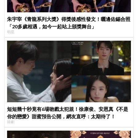
朱宇宰《青龍系列大獎》得獎後感性發文！曬邊佑錫合照
「20多歲相遇，如今一起站上頒獎舞台」
明星
短短幾十秒竟有6場吻戲太犯規！徐康俊、安恩真《不是
你的戀愛》甜蜜預告公開，網友直呼：太期待了！
韓劇