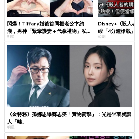
閃爆！Tiffany婚後首同框老公卞約
Disney+《殺人
漢，男神「緊牽護妻＋代拿禮物」私下
峻「4分鐘槍戰」
明星
韓劇
甜度超標
完兩大主角全掛了
《金特務》孫娜恩曝蘇志燮「實物衝擊」：光是坐著就讓
人「哇」
明星