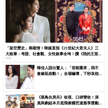
「架空歷史」兩樣情！韓媒直指《21世紀大君夫人》三
大敗筆：考證、社會觀、女性敘事全垮！讚《我的王室死
韓劇
對頭》諷刺到位
韓佳人語出驚人：「若能重來，我不
會嫁延政勳！」全場嚇壞，下秒哀怨
曝真實原因笑翻
《菜鳥伙房兵》收視、口碑雙收！演
員與劇組本月底飛泰國芭達雅享獎勵