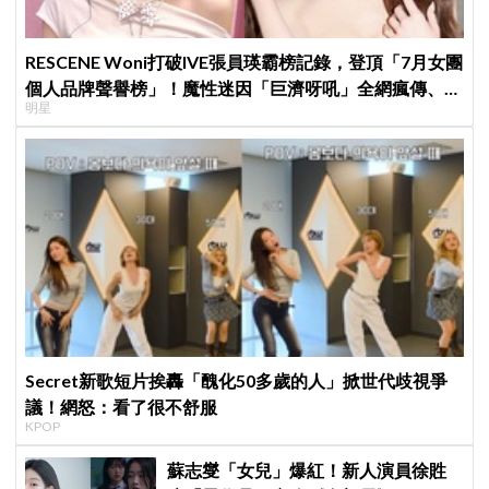
RESCENE Woni打破IVE張員瑛霸榜記錄，登頂「7月女團
個人品牌聲譽榜」！魔性迷因「巨濟呀吼」全網瘋傳、逆
明星
襲Melon第一
Secret新歌短片挨轟「醜化50多歲的人」掀世代歧視爭
議！網怒：看了很不舒服
KPOP
蘇志燮「女兒」爆紅！新人演員徐貹