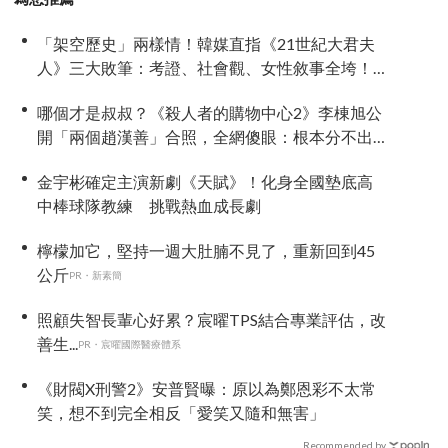
「架空歷史」兩樣情！韓媒直指《21世紀大君夫
人》三大敗筆：考證、社會觀、女性敘事全垮！
讚《我的王室死對頭》諷刺到位
哪個才是叔叔？《殺人者的購物中心2》李棟旭公
開「兩個趙漢善」合照，全網傻眼：根本分不出
來！
金宇彬確定主演新劇《天賦》！化身全國墊底高
中棒球隊教練 挑戰熱血成長劇
檸檬加它，堅持一週大肚腩不見了，重新回到45
公斤
PR・新素簡
照顧失智長輩心好累？宸曜TPS結合專業評估，改
善生...
PR・宸曜國際醫療體系
《財閥X刑警2》安普賢曝：原以為鄭恩彩不太常
笑，想不到完全相反「愛笑又隨和無害」
Recommended by