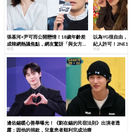
張基河×尹可而公開戀情！18歲年齡差
以為YG很自由，
成韓網熱議焦點，網友驚訝「與女方媽
紀人許可！2NE1 
明星
明星
媽僅差5歲」
羨慕少女時代」
邊佑錫暖心善舉曝光！《劉在錫的民宿法則》出演者透
露：因他的捐款，兒童患者順利完成治療