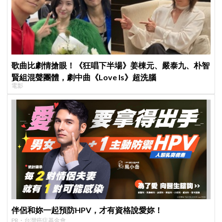
歌曲比劇情搶眼！《狂唱下半場》姜棟元、嚴泰九、朴智
賢組混聲團體，劇中曲《Love Is》超洗腦
電影
伴侶和妳一起預防HPV，才有資格說愛妳！
PR・台灣癌症基金會