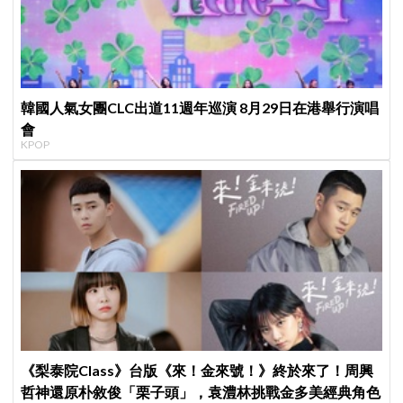
韓國人氣女團CLC出道11週年巡演 8月29日在港舉行演唱
會
KPOP
《梨泰院Class》台版《來！金來號！》終於來了！周興
哲神還原朴敘俊「栗子頭」，袁澧林挑戰金多美經典角色