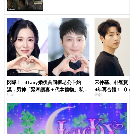
閃爆！Tiffany婚後首同框老公卞約
宋仲基、朴智賢《
漢，男神「緊牽護妻＋代拿禮物」私下
4年再合體！《Lov
明星
韓劇
甜度超標
面就變天」設定超