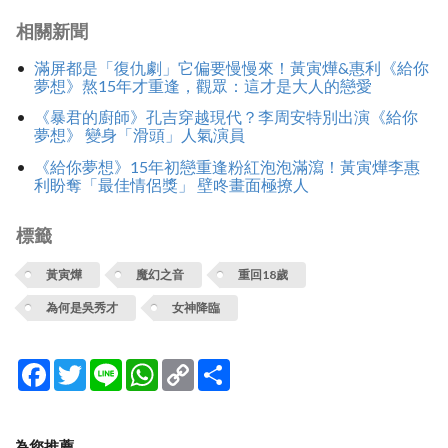
相關新聞
滿屏都是「復仇劇」它偏要慢慢來！黃寅燁&惠利《給你
夢想》熬15年才重逢，觀眾：這才是大人的戀愛
《暴君的廚師》孔吉穿越現代？李周安特別出演《給你
夢想》 變身「滑頭」人氣演員
《給你夢想》15年初戀重逢粉紅泡泡滿瀉！黃寅燁李惠
利盼奪「最佳情侶獎」 壁咚畫面極撩人
標籤
黃寅燁
魔幻之音
重回18歲
為何是吳秀才
女神降臨
Facebook
Twitter
Line
WhatsApp
Copy
分
Link
享
為您推薦