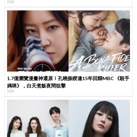
韓劇
1.7億瀏覽漫畫神還原！孔曉振睽違15年回歸MBC 《殺手
媽咪》，白天煮飯夜間狙擊
韓劇