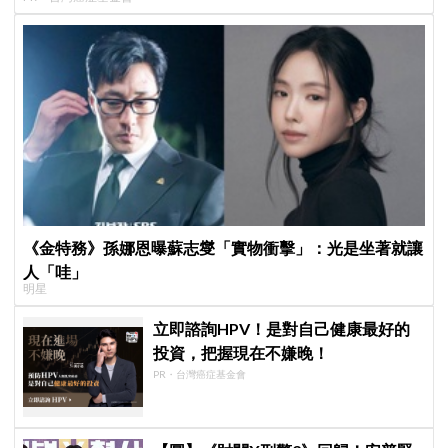
《金特務》孫娜恩曝蘇志燮「實物衝擊」：光是坐著就讓
人「哇」
明星
立即諮詢HPV！是對自己健康最好的
投資，把握現在不嫌晚！
PR・台灣癌症基金會