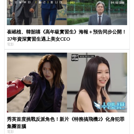
崔岷植、韓韶禧《高年級實習生》海報＋預告同步公開！
37年資深實習生遇上美女CEO
電影
秀英首度挑戰反派角色！新片《特務搞飛機2》化身犯罪
集團首腦
電影