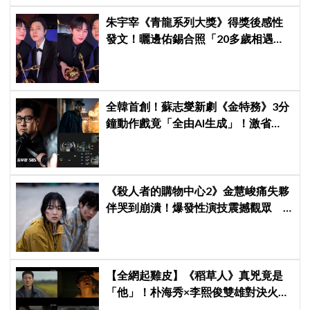
朱宇宰《青龍系列大獎》得獎後感性
發文！曬邊佑錫合照「20多歲相遇，
如今一起站上頒獎舞台」
全韓首創！蘇志燮新劇《金特務》3分
鐘動作戲竟「全由AI生成」！激省
60%製作費、網驚：以為歐巴又在拿
命拍戲！
《殺人者的購物中心2》金慧峻痛失夥
伴哭到崩潰！爆發性演技震撼觀眾
點燃復仇怒火
【全網起雞皮】《稻草人》真兇竟是
「他」！朴海秀×李熙俊雙雄對決火花
四濺 網民封為「2026劇王」