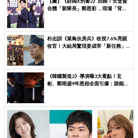
【圖】《財閥X刑警2》回歸！安普賢
合體「新隊長」鄭恩彩 ，現場「背靠
背比槍」霸氣爆棚
朴志訓《菜鳥伙房兵》收視7.6%亮眼
收官！大結局驚現姜成宰「新任務」
彩蛋，劇迷瘋狂敲碗第二季
《韓國製造2》導演曝3大看點！玄
彬、鄭雨盛9年恩怨全面引爆：誰能活
到最後？