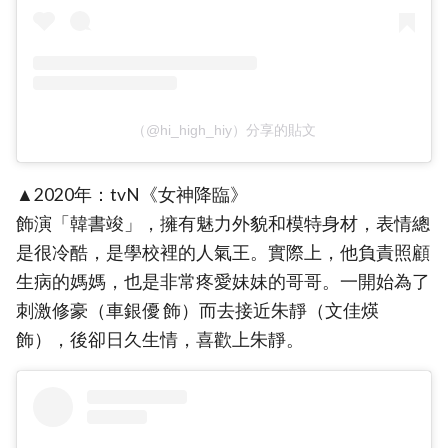
（@hi_high_hiy）分享的貼文
▲2020年：tvN《女神降臨》
飾演「韓書竣」，擁有魅力外貌和模特身材，表情總
是很冷酷，是學校裡的人氣王。實際上，他負責照顧
生病的媽媽，也是非常疼愛妹妹的哥哥。一開始為了
刺激修豪（車銀優 飾）而去接近朱靜（文佳煐
飾），後卻日久生情，喜歡上朱靜。