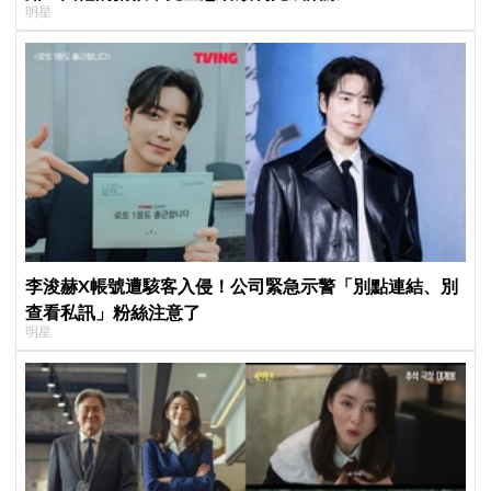
明星
李浚赫X帳號遭駭客入侵！公司緊急示警「別點連結、別
查看私訊」粉絲注意了
明星