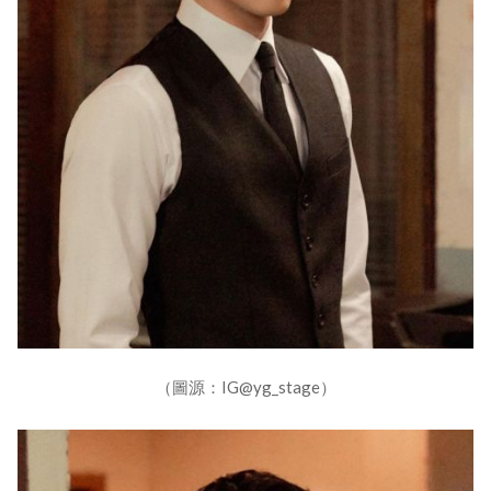
（圖源：IG@yg_stage）