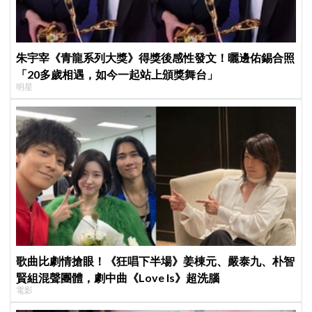
朱宇宰《青龍系列大獎》得獎後感性發文！曬邊佑錫合照
「20多歲相遇，如今一起站上頒獎舞台」
明星
歌曲比劇情搶眼！《狂唱下半場》姜棟元、嚴泰九、朴智
賢組混聲團體，劇中曲《Love Is》超洗腦
電影