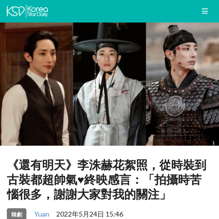
《還有明天》李洙赫花絮照，從時裝到
古裝都超帥氣♥終映感言：「拍攝時苦
惱很多，謝謝大家對我的關注」
Yuan
2022年5月24日 15:46
韓劇