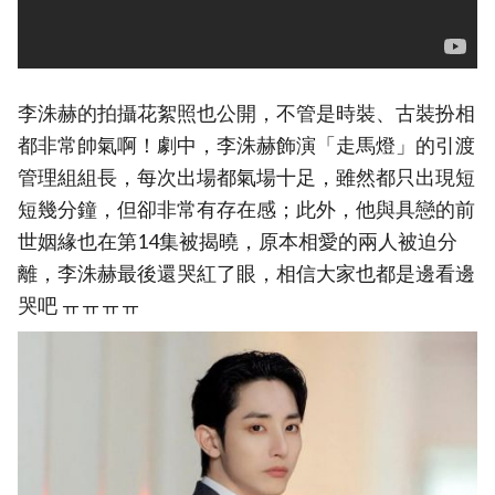
李洙赫的拍攝花絮照也公開，不管是時裝、古裝扮相
都非常帥氣啊！劇中，李洙赫飾演「走馬燈」的引渡
管理組組長，每次出場都氣場十足，雖然都只出現短
短幾分鐘，但卻非常有存在感；此外，他與具戀的前
世姻緣也在第14集被揭曉，原本相愛的兩人被迫分
離，李洙赫最後還哭紅了眼，相信大家也都是邊看邊
哭吧 ㅠㅠㅠㅠ