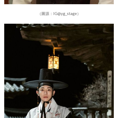
（圖源：IG@yg_stage）