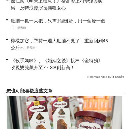
徐仁國《明天上班見！》從高冷上司變溫柔暖
男 反轉浪漫演技擄獲女心
肚腩一抓一大把，只需1個雞蛋，用一個瘦一個
PR・新素簡
檸檬加它，堅持一週大肚腩不見了，重新回到45
公斤
PR・新素簡
《殺手媽咪》、《婚姻之後》接棒《金特務》
收視雙雙飆升至7～8%創新高！
Recommended by
您也可能喜歡這些文章