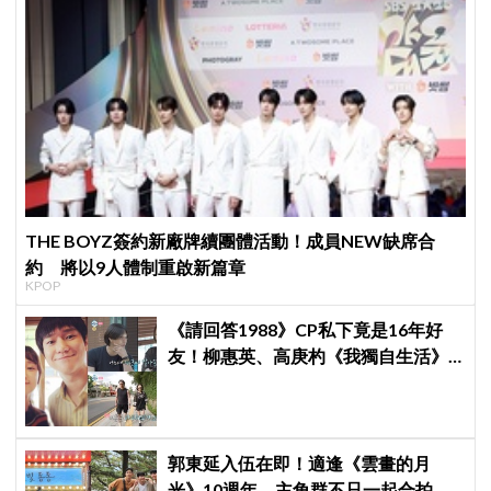
THE BOYZ簽約新廠牌續團體活動！成員NEW缺席合
約 將以9人體制重啟新篇章
KPOP
《請回答1988》CP私下竟是16年好
友！柳惠英、高庚杓《我獨自生活》
預告公開，暖心互動掀回憶殺
郭東延入伍在即！適逢《雲畫的月
光》10週年，主角群不只一起合拍畫