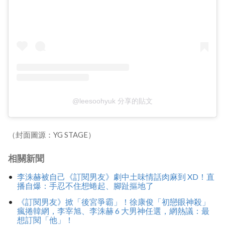
@leesoohyuk 分享的貼文
（封面圖源：YG STAGE）
相關新聞
李洙赫被自己《訂閱男友》劇中土味情話肉麻到 XD！直
播自爆：手忍不住想蜷起、腳趾摳地了
《訂閱男友》掀「後宮爭霸」！徐康俊「初戀眼神殺」
瘋捲韓網，李宰旭、李洙赫 6 大男神任選，網熱議：最
想訂閱「他」！