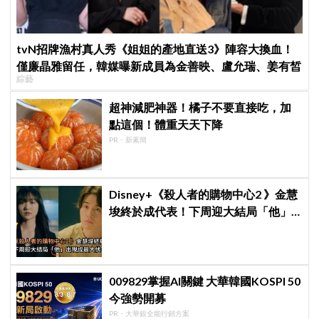
tvN招牌漁村真人秀《姐姐的產地直送3》陣容大換血！
僅廉晶雅留任，韓媒曝新成員為金善映、盧允瑞、姜有皙
綜藝
超神減肥神器！橘子不要直接吃，加
點這個！體重天天下降
PR・新素簡
Disney+《殺人者的購物中心2 》金慧
埈終於成代表！下周迎大結局「他」
出現成最大伏筆
009829掌握AI關鍵 大華韓國KOSPI 50
今強勢開募
PR・大華銀全能行銷方案