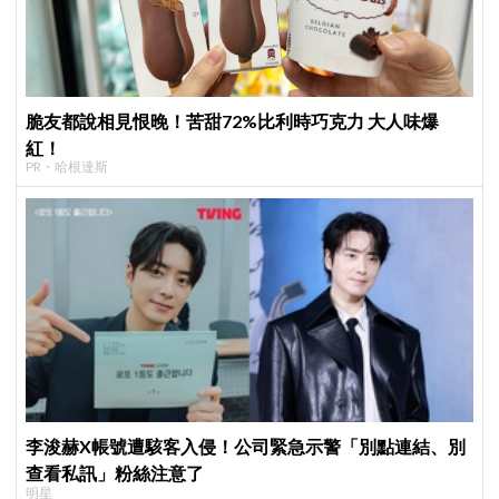
脆友都說相見恨晚！苦甜72%比利時巧克力 大人味爆
紅！
PR・哈根達斯
李浚赫X帳號遭駭客入侵！公司緊急示警「別點連結、別
查看私訊」粉絲注意了
明星