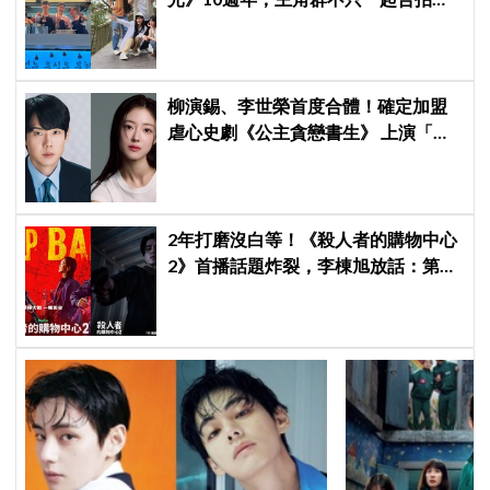
報，還錄製特別節目
柳演錫、李世榮首度合體！確定加盟
虐心史劇《公主貪戀書生》 上演「朝
鮮版羅密歐與茱麗葉」
2年打磨沒白等！《殺人者的購物中心
2》首播話題炸裂，李棟旭放話：第三
季找我，我就拍