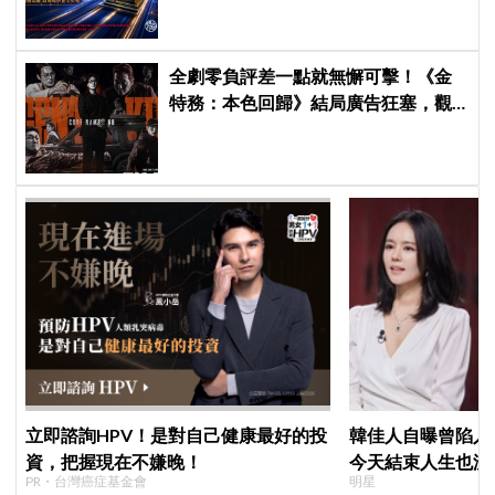
全劇零負評差一點就無懈可擊！《金
特務：本色回歸》結局廣告狂塞，觀
眾：唯一敗筆
立即諮詢HPV！是對自己健康最好的投
韓佳人自曝曾陷入
資，把握現在不嫌晚！
今天結束人生也沒
PR・台灣癌症基金會
明星
YouTube重拾生