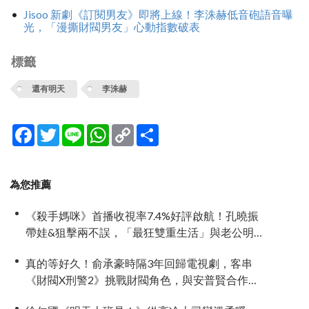
Jisoo 新劇《訂閱男友》即將上線！李洙赫低音砲語音曝
光，「漫撕財閥男友」心動指數破表
標籤
還有明天
李洙赫
Facebook
Twitter
Line
WhatsApp
Copy
分
Link
享
為您推薦
《殺手媽咪》首播收視率7.4%好評啟航！孔曉振
帶娃&狙擊兩不誤，「最狂雙重生活」與老公明追
暗躲
真的等好久！俞承豪時隔3年回歸電視劇，客串
《財閥X刑警2》挑戰財閥角色，與安普賢合作引
期待