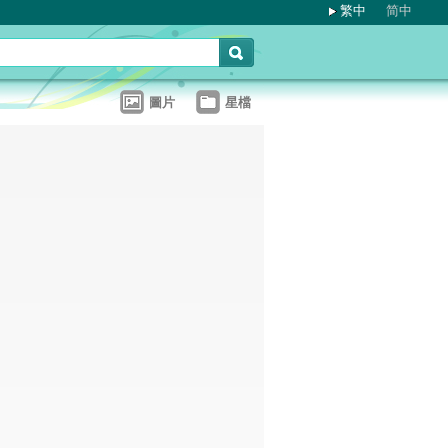
繁中
简中
圖片
星檔