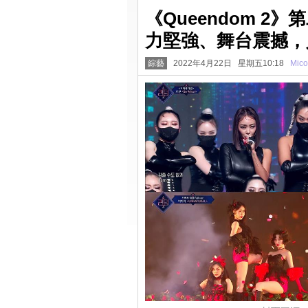
《Queendom 
力堅強、舞台震撼，
綜藝
2022年4月22日 星期五10:18
Mico