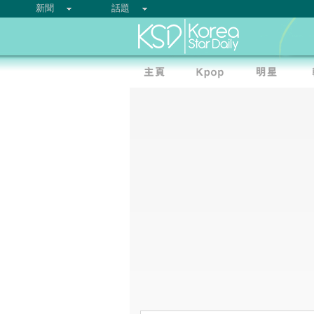
新聞
話題