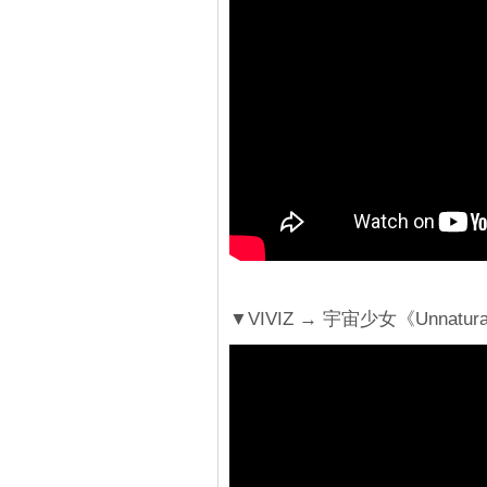
▼VIVIZ → 宇宙少女《Unnatur