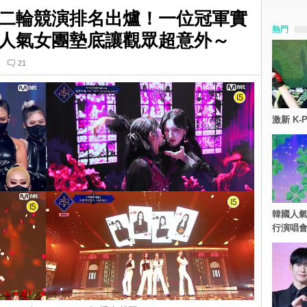
2》第二輪競演排名出爐！一位冠軍實
熱門
人氣女團墊底讓觀眾超意外～
21
激新 K-
韓國人氣
行演唱