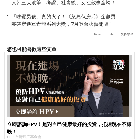
人》三大敗筆：考證、社會觀、女性敘事全垮！
讚《我的王室死對頭》諷刺到位
「味覺男孩」真的火了！《菜鳥伙房兵》企劃男
團確定進軍青龍系列大獎，7月登台火熱開唱！
Recommended by
您也可能喜歡這些文章
立即諮詢HPV！是對自己健康最好的投資，把握現在不嫌
晚！
PR・台灣癌症基金會