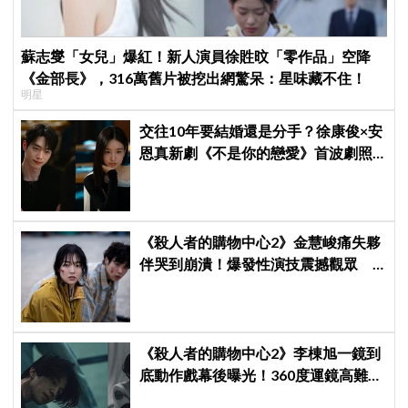
蘇志燮「女兒」爆紅！新人演員徐貹旼「零作品」空降
《金部長》，316萬舊片被挖出網驚呆：星味藏不住！
明星
交往10年要結婚還是分手？徐康俊×安
恩真新劇《不是你的戀愛》首波劇照
曝光，9月12日首播引期待
《殺人者的購物中心2》金慧峻痛失夥
伴哭到崩潰！爆發性演技震撼觀眾
點燃復仇怒火
《殺人者的購物中心2》李棟旭一鏡到
底動作戲幕後曝光！360度運鏡高難度
拍攝超敬業