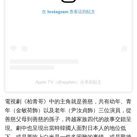
在 Instagram 查看這則貼文
Apple TV（@appletv）分享的貼文
電視劇《柏青哥》中的主角就是善慈，共有幼年、青
年（金敏荷飾）以及老年（尹汝貞飾）三位演員，從
善慈父母到善慈的孫子，跨越家族四代的故事交錯呈
現。劇中也呈現出當時韓國人面對日本人的地位低
下，或是要吃上白米是一件多困難的事情，或是戰後