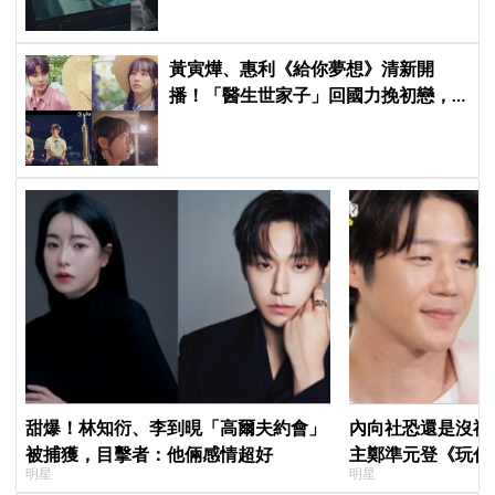
黃寅燁、惠利《給你夢想》清新開
播！「醫生世家子」回國力挽初戀，
「破鏡難圓」回憶殺引發全網現實共
鳴
甜爆！林知衍、李到晛「高爾夫約會」
內向社恐還是沒禮
被捕獲，目擊者：他倆感情超好
主鄭準元登《玩什
明星
明星
在錫、孔曉振狂救