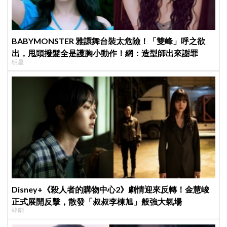
BABYMONSTER 雅譞舞台裝太危險！「雙峰」呼之欲
出，甩頭撥髮全是護胸小動作！網：造型師出來謝罪
明星
Disney+《殺人者的購物中心2》劇情迎來反轉！金慧峻
正式展開反擊，散發「叔叔李棟旭」般強大氣場
韓劇