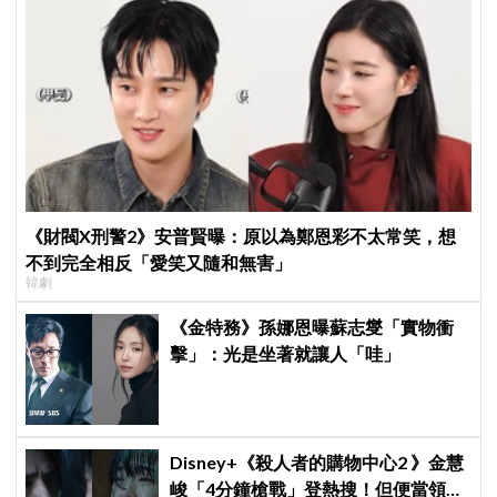
《財閥X刑警2》安普賢曝：原以為鄭恩彩不太常笑，想
不到完全相反「愛笑又隨和無害」
韓劇
《金特務》孫娜恩曝蘇志燮「實物衝
擊」：光是坐著就讓人「哇」
Disney+《殺人者的購物中心2 》金慧
峻「4分鐘槍戰」登熱搜！但便當領不