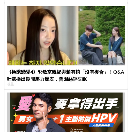
《換乘戀愛4》郭敏京親揭與趙有植「沒有復合」！Q&A
吐露播出期間壓力爆表，曾因惡評失眠
明星