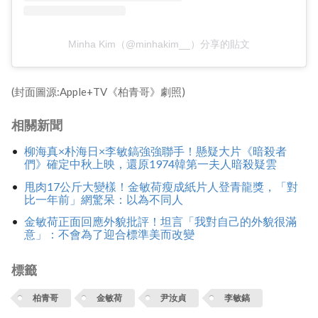
Minha Kim（@minhakim__）分享的貼文
(封面圖源:Apple+TV《柏青哥》劇照)
相關新聞
柳海真×朴海日×李敏鎬強強聯手！懸疑大片《暗殺者
們》確定中秋上映，還原1974韓第一夫人暗殺疑雲
甩肉17公斤大變樣！金敏荷瘦成紙片人登青龍獎，「對
比一年前」網驚呆：以為不同人
金敏荷正面回應外貌批評！坦言「我對自己的外貌很滿
意」：不會為了迎合標準美而改變
標籤
柏青哥
金敏荷
尹汝貞
李敏鎬