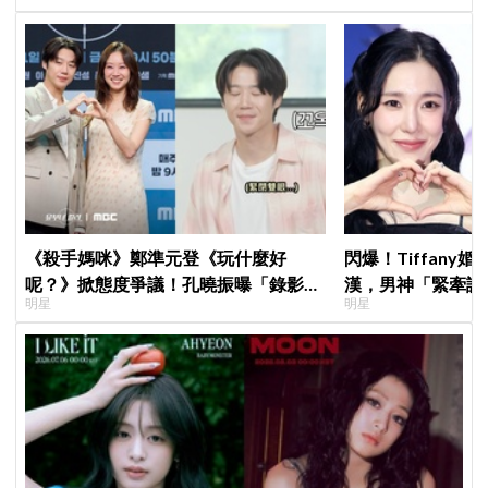
《殺手媽咪》鄭準元登《玩什麼好
閃爆！Tiffany
呢？》掀態度爭議！孔曉振曝「錄影後
漢，男神「緊牽護
明星
明星
真的吐了」心疼喊：沒能救你
甜度超標