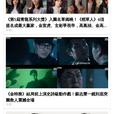
《第5屆青龍系列大獎》入圍名單揭曉！《稻草人》6項
提名成最大贏家，金宣虎、玄彬爭視帝，高胤禎、金高銀
韓劇
角逐視后！
《金特務》結局前上演史詩級動作戲！蘇志燮一鏡到底突
圍救人震撼全場
韓劇