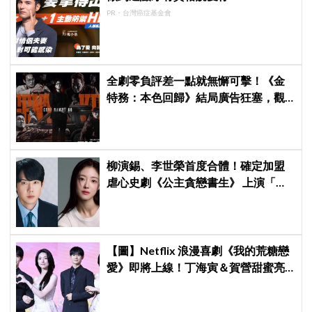
PR・台灣癌症基金會
全劇零負評差一點就無懈可擊！《金
特務：本色回歸》結局廣告狂塞，觀
眾：唯一敗筆
柳演錫、李世榮首度合體！確定加盟
虐心史劇《公主貪戀書生》 上演「朝
鮮版羅密歐與茱麗葉」
【圖】Netflix 浪漫喜劇《我的荒糖戀
愛》即將上線！丁海寅＆賀營甜蜜亮
相製作發表會，甜蜜CP化學反應引期
待