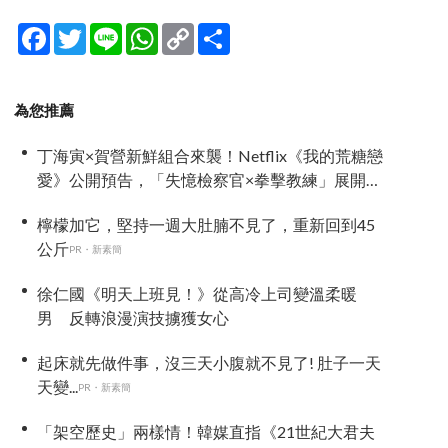
Facebook
Twitter
Line
WhatsApp
Copy
分
Link
享
為您推薦
丁海寅×賀營新鮮組合來襲！Netflix《我的荒糖戀
愛》公開預告，「失憶檢察官×拳擊教練」展開荒
唐又心動的同居戀愛
檸檬加它，堅持一週大肚腩不見了，重新回到45
公斤
PR・新素簡
徐仁國《明天上班見！》從高冷上司變溫柔暖
男 反轉浪漫演技擄獲女心
起床就先做件事，沒三天小腹就不見了! 肚子一天
天變...
PR・新素簡
「架空歷史」兩樣情！韓媒直指《21世紀大君夫