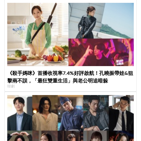
《殺手媽咪》首播收視率7.4%好評啟航！孔曉振帶娃&狙
擊兩不誤，「最狂雙重生活」與老公明追暗躲
韓劇