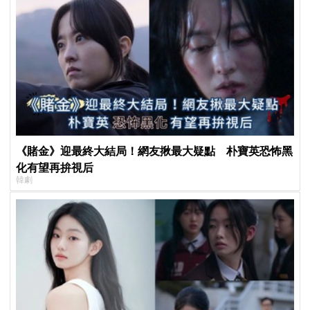
《賭金》迎最終大結局！網友揪最大疑點 朴寶英恐怖黑
化有望再拚視后
韓劇