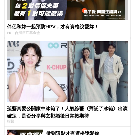
伴侶和妳一起預防HPV，才有資格說愛妳！
PR・台灣癌症基金會
孫藝真要公開家中冰箱了！人氣綜藝《拜託了冰箱》出演
確定，是否分享與玄彬婚後日常掀期待
綜藝
做到這點才有資格說愛你