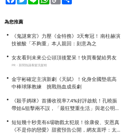
Link
享
為您推薦
《鬼謎東宮》力壓《金特務》3天奪冠！ 南柱赫演
技被酸「不夠重」本人親回：刻意為之
女友看到未來公公頭頂後驚呆！快買養髮給男友
PR・新聞熱議養髮洗髮精
金宇彬確定主演新劇《天賦》！化身全國墊底高
中棒球隊教練 挑戰熱血成長劇
《殺手媽咪》首播收視率7.4%好評啟航！孔曉振
帶娃&狙擊兩不誤，「最狂雙重生活」與老公明追
暗躲
短短幾十秒竟有6場吻戲太犯規！徐康俊、安恩真
《不是你的戀愛》甜蜜預告公開，網友直呼：太
期待了！