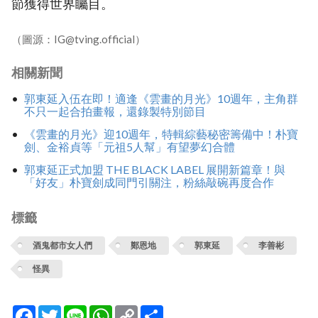
節獲得世界矚目。
（圖源：IG@tving.official）
相關新聞
郭東延入伍在即！適逢《雲畫的月光》10週年，主角群
不只一起合拍畫報，還錄製特別節目
《雲畫的月光》迎10週年，特輯綜藝秘密籌備中！朴寶
劍、金裕貞等「元祖5人幫」有望夢幻合體
郭東延正式加盟 THE BLACK LABEL 展開新篇章！與
「好友」朴寶劍成同門引關注，粉絲敲碗再度合作
標籤
酒鬼都市女人們
鄭恩地
郭東延
李善彬
怪異
Facebook
Twitter
Line
WhatsApp
Copy
分