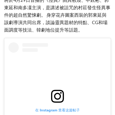
將於4月29日首播的《怪異》由具教煥、申鉉彬、郭
東延和南多凜主演，是講述被詛咒的村莊發生怪異事
件的超自然驚悚劇。 身穿花卉圖案西裝的郭東延與
該劇導演共同出席，談論靈異題材的特點、CG和場
面調度等技法、韓劇地位提升等話題。
在 Instagram 查看这篇帖子