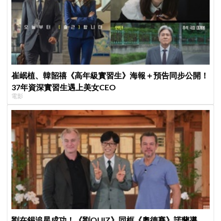
崔岷植、韓韶禧《高年級實習生》海報＋預告同步公開！
37年資深實習生遇上美女CEO
電影
劉在錫追星成功！《劉QUIZ》同框《奧德賽》諾蘭導