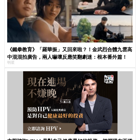
《鐵拳教育》「羅華振」又回來啦？！金武烈合體九雲高
中混混拍廣告，兩人嚇壞反應笑翻劇迷：根本番外篇！
明星