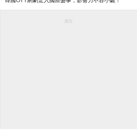
韓國OTT網劇走入國際盛事，影響力不容小覷！
廣告