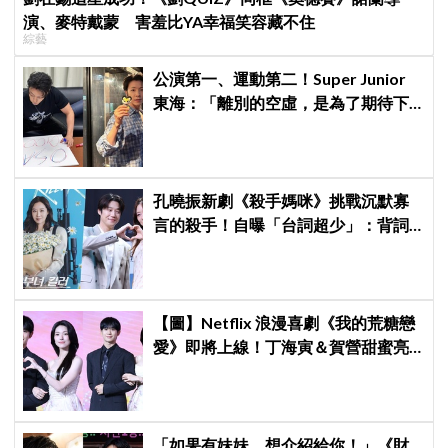
演、麥特戴蒙 害羞比YA幸福笑容藏不住
綜藝
公演第一、運動第二！Super Junior
東海：「離別的空虛，是為了期待下
次再見」
孔曉振新劇《殺手媽咪》挑戰沉默寡
言的殺手！自曝「台詞超少」：背詞
壓力小很多XD
【圖】Netflix 浪漫喜劇《我的荒糖戀
愛》即將上線！丁海寅＆賀營甜蜜亮
相製作發表會，甜蜜CP化學反應引期
待
「如果有妹妹，想介紹給你！」《財