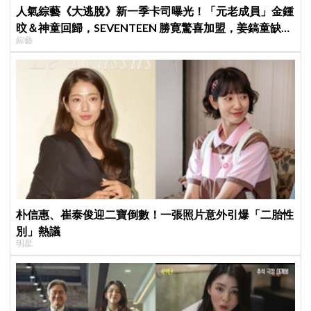
人氣綜藝《大逃脫》新一季卡司曝光！「元老成員」金鍾
旼＆神童回歸，SEVENTEEN 勝寛驚喜加盟，姜鎬童缺席
綜藝
成最大焦點
朴信惠、崔泰俊迎二寶倒數！一張照片意外引爆「二胎性
別」熱議
明星