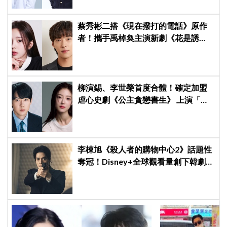
蔡秀彬二搭《現在撥打的電話》原作
者！攜手禹棹奐主演新劇《花是誘
餌》，上演「活埋殺人魔」危險偽婚
關係
柳演錫、李世榮首度合體！確定加盟
虐心史劇《公主貪戀書生》 上演「朝
鮮版羅密歐與茱麗葉」
李棟旭《殺人者的購物中心2》話題性
奪冠！Disney+全球觀看量創下韓劇新
紀錄