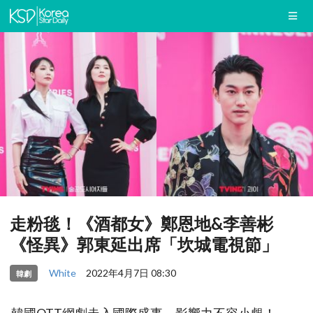
走粉毯！《酒都女》鄭恩地&李善彬
《怪異》郭東延出席「坎城電視節」
White
2022年4月7日 08:30
韓劇