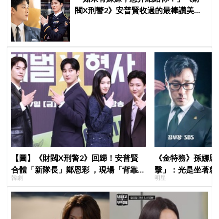
閥X刑警2》安普賢收過的最棒讚美，
連哥哥們都認證的好品格～
【圖】《財閥X刑警2》回歸！安普賢
《金特務》孫娜恩
合體「新隊長」鄭恩彩 ，現場「背靠背
擊」：光是坐著就
韓劇
明星
比槍」霸氣爆棚