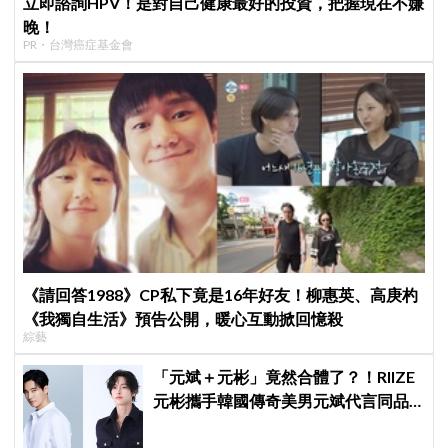
立即諮詢HPV！是對自己健康最好的投資，把握現在不嫌
晚！
PR・台灣癌症基金會
《請回答1988》CP私下竟是16年好友！柳惠英、高庚杓
《我獨自生活》預告公開，暖心互動掀回憶殺
綜藝
「元斌＋元彬」竟然合體了？！RIIZE
元彬攜手韓國傳奇美男元斌代言同品
牌，韓網瘋喊：兩個帥哥來了！