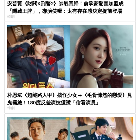
安普賢《財閥X刑警2》帥氣回歸！俞承豪驚喜加盟成
「隱藏王牌」，導演笑曝：太有存在感決定提前登場
韓劇
朴恩斌《超能路人甲》搞怪少女→《毛骨悚然的戀愛》見
鬼霸總！180度反差演技獲讚「信看演員」
韓劇