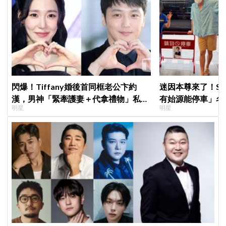
閃爆！Tiffany婚後首同框老公卞約
迷因本尊來了！S
漢，男神「緊牽護妻＋代拿禮物」私下
有始源能停車」名
明星
明星
甜度超標
照片」，店家尖叫
不能脫粉了