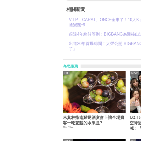
相關新聞
V.I.P、CARAT、ONCE全來了！10大
通變關卡
睽違4年終於等到！BIGBANG為迎接
出道20年首爆緋聞！大聲公開 BIGB
了」
為您推薦
KPOP
米其林指南雞尾酒宴會上讓全場賓
I.O
客一吃驚豔的水果是?
空降
Mia C'bon
喊：
情」
KPOP