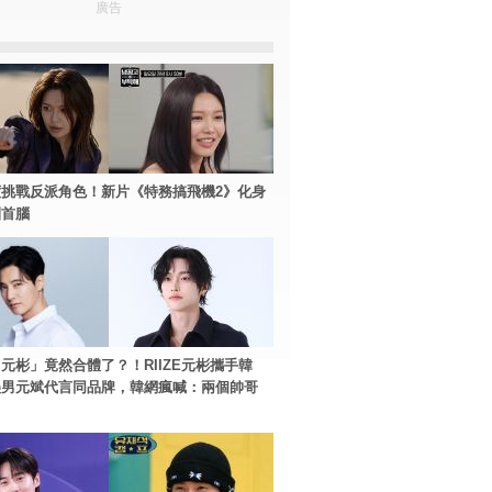
廣告
挑戰反派角色！新片《特務搞飛機2》化身
團首腦
元彬」竟然合體了？！RIIZE元彬攜手韓
美男元斌代言同品牌，韓網瘋喊：兩個帥哥