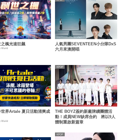
世之楓光速狂飆
人氣男團SEVENTEEN小分隊DxS
y World
六月來澳開唱
KPOP
世界Artale 夏日活動清爽成
THE BOYZ簽約新廠牌續團體活
動！成員NEW缺席合約 將以9人
y World
體制重啟新篇章
KPOP