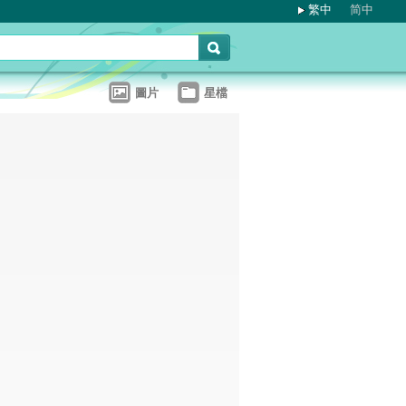
繁中
简中
圖片
星檔