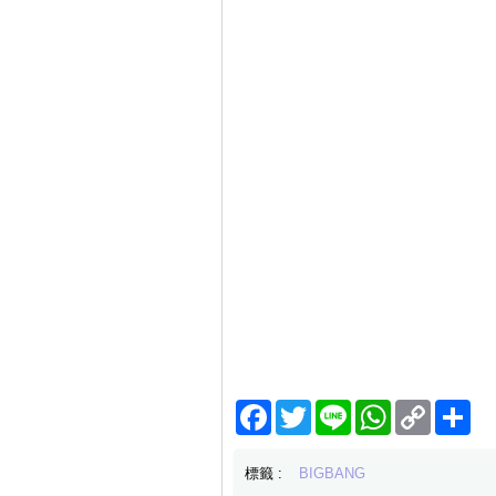
Facebook
Twitter
Line
WhatsApp
Copy
分
Link
享
標籤 :
BIGBANG