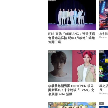
BTS 宣佈「ARIRANG」巡迴演唱
在創
Maplestor
會香港站詳情 明年3月啟德主場館
連開三場
KPOP
李羲承離開男團 ENHYPEN 後公
楓之谷
開新藝名！未來將以「EVAN」之
長
Maplestor
名展開 solo 活動