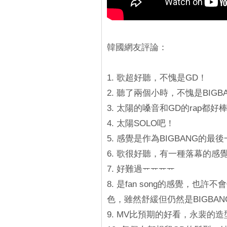
韓國網友評論：
1. 歌超好聽，不愧是GD！
2. 聽了兩個小時，不愧是BIG
3. 太陽的嗓音和GD的rap都好
4. 太陽SOLO吧！
5. 感覺是作為BIGBANG的
6. 歌很好聽，有一種落幕的感
7. 好難過ᅲᅲᅲᅲ
8. 是fan song的感覺，也
色，雖然舒緩但仍然是BIGBA
9. MV比預期的好看，永裴的