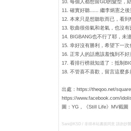
10. 每個人都想留GD的髮型
11. 確實好聽...... 繼李炳
12. 本來只是想聽歌而已，看到MV
13. 歌曲很俗氣和老氣，也沒
14. BIGBANG也不行了耶，未
15. 幸好沒有勝利，希望下一次也
16. 正常人的話應該羞愧到不好
17. 看排行榜就知道了：抵制B
18. 不管喜不喜歡，留言這麼多就
出處：https://theqoo.net/squar
https://www.facebook.com/idol
圖：YG，《Still Life》MV截圖
Sani@KSD / 非得本站書面同意 