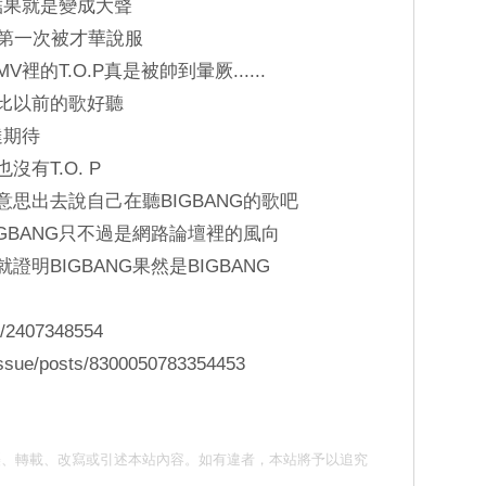
，結果就是變成大聲
憲之後第一次被才華說服
裡的T.O.P真是被帥到暈厥......
有比以前的歌好聽
達期待
沒有T.O. P
意思出去說自己在聽BIGBANG的歌吧
IGBANG只不過是網路論壇裡的風向
證明BIGBANG果然是BIGBANG
e/2407348554
issue/posts/8300050783354453
請勿抄襲、轉載、改寫或引述本站內容。如有違者，本站將予以追究