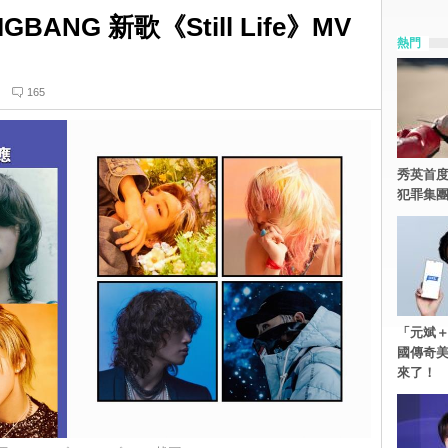
ANG 新歌《Still Life》MV
熱門
i
165
秀英首度
犯罪集
「元斌＋
國傳奇
來了！