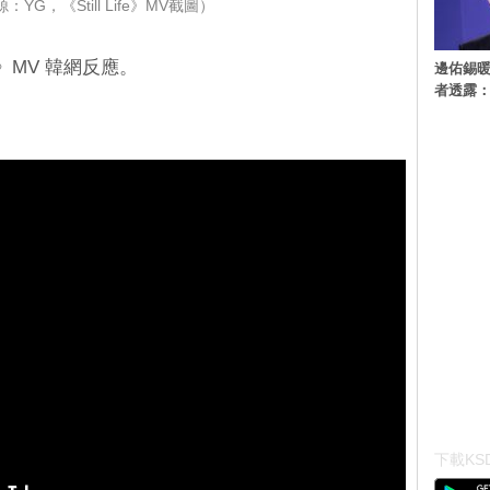
YG，《Still Life》MV截圖）
ife》MV 韓網反應。
邊佑錫
者透露
下載KSD