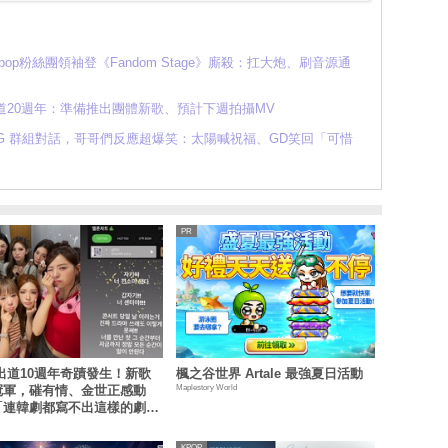
K-pop粉絲團領袖登《Fandom Stage》廝殺：扛大炮、刷音源通
出道20週年：準備推出團體新歌、預計下週拍攝MV
ANG 群組對話，哥哥們反應超爆笑：太陽喊祝福、GD笑回「可惜
.I 出道10週年奇蹟發生！新歌
楓之谷世界 Artale 最強夏日活動
Maplestory World
冠軍，磪有情、金世正感動
「連韓劇都寫不出這樣的劇
KPOP