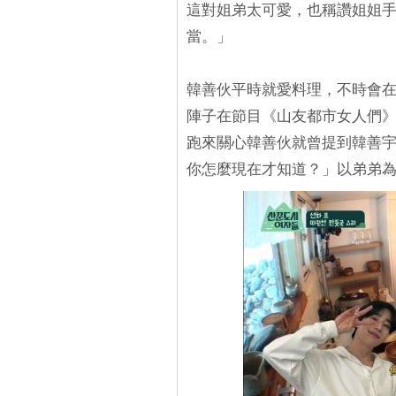
這對姐弟太可愛，也稱讚姐姐
當。」
韓善伙平時就愛料理，不時會在
陣子在節目《山友都市女人們
跑來關心韓善伙就曾提到韓善
你怎麼現在才知道？」以弟弟