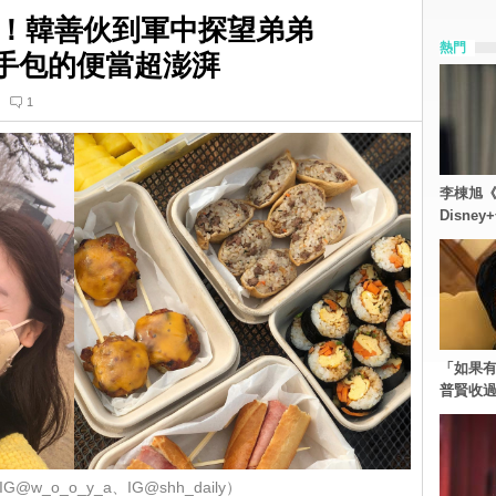
！韓善伙到軍中探望弟弟
熱門
親手包的便當超澎湃
1
李棟旭《
Disn
「如果有
普賢收
@w_o_o_y_a、IG@shh_daily）