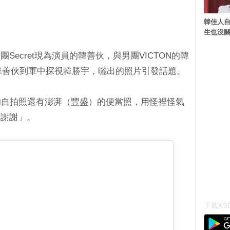
韓佳人
生也沒關
ecret現為演員的韓善伙，與男團VICTON的韓
韓善伙到軍中探視韓勝宇，曬出的照片引發話題。
的自拍照還有澎湃（豐盛）的便當照，用怪裡怪氣
，謝謝」。
下載KSD