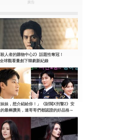
廣告
殺人者的購物中心2》話題性奪冠！
ey+全球觀看量創下韓劇新紀錄
妹妹，想介紹給你！」《財閥X刑警2》安
過的最棒讚美，連哥哥們都認證的好品格～