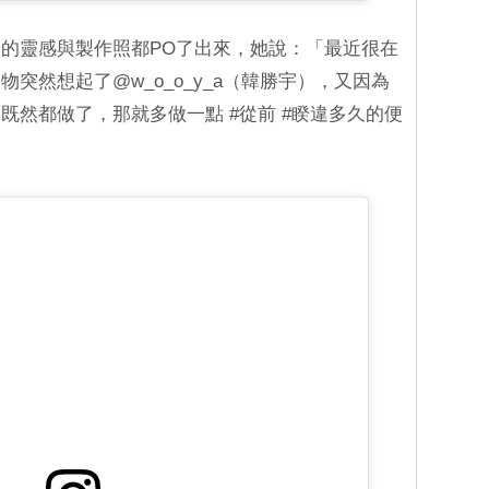
的靈感與製作照都PO了出來，她說：「最近很在
突然想起了@w_o_o_y_a（韓勝宇），又因為
既然都做了，那就多做一點 #從前 #睽違多久的便