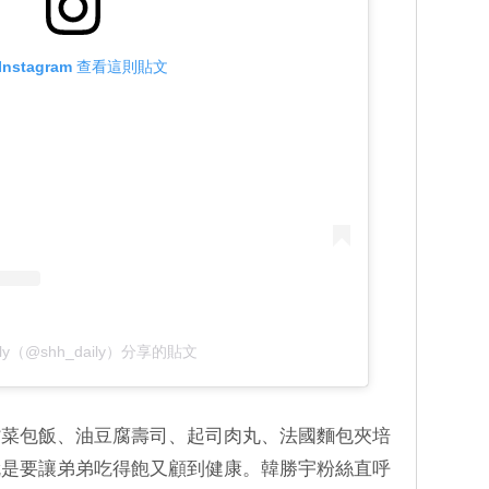
Instagram 查看這則貼文
aily（@shh_daily）分享的貼文
紫菜包飯、油豆腐壽司、起司肉丸、法國麵包夾培
就是要讓弟弟吃得飽又顧到健康。韓勝宇粉絲直呼