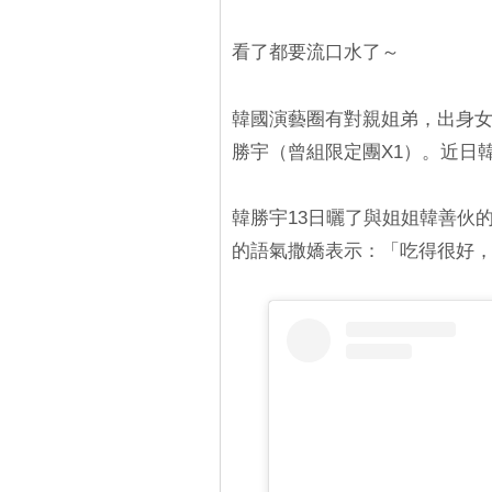
看了都要流口水了～
韓國演藝圈有對親姐弟，出身女團S
勝宇（曾組限定團X1）。近日
韓勝宇13日曬了與姐姐韓善伙
的語氣撒嬌表示：「吃得很好