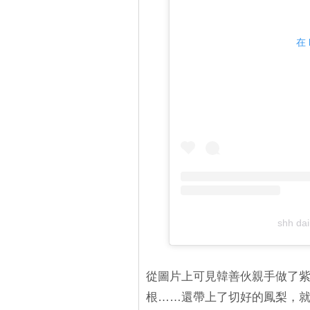
在 
shh d
從圖片上可見韓善伙親手做了
根……還帶上了切好的鳳梨，