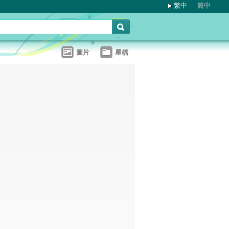
繁中
简中
圖片
星檔