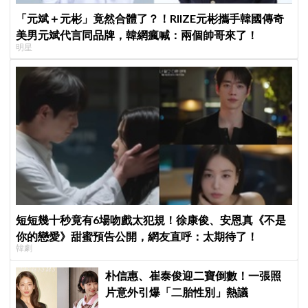
「元斌＋元彬」竟然合體了？！RIIZE元彬攜手韓國傳奇
美男元斌代言同品牌，韓網瘋喊：兩個帥哥來了！
明星
短短幾十秒竟有6場吻戲太犯規！徐康俊、安恩真《不是
你的戀愛》甜蜜預告公開，網友直呼：太期待了！
韓劇
朴信惠、崔泰俊迎二寶倒數！一張照
片意外引爆「二胎性別」熱議