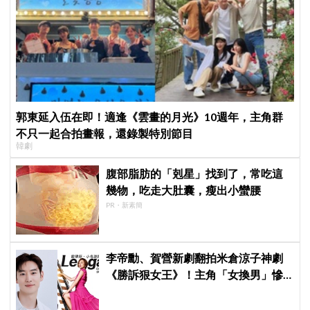
郭東延入伍在即！適逢《雲畫的月光》10週年，主角群
不只一起合拍畫報，還錄製特別節目
韓劇
腹部脂肪的「剋星」找到了，常吃這
幾物，吃走大肚囊，瘦出小蠻腰
PR・新素簡
李帝勳、賀營新劇翻拍米倉涼子神劇
《勝訴狠女王》！主角「女換男」慘
遭韓網炎上：何必買版權？