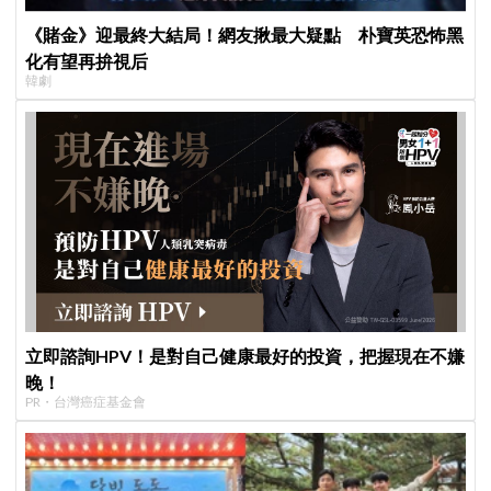
《賭金》迎最終大結局！網友揪最大疑點 朴寶英恐怖黑
化有望再拚視后
韓劇
立即諮詢HPV！是對自己健康最好的投資，把握現在不嫌
晚！
PR・台灣癌症基金會