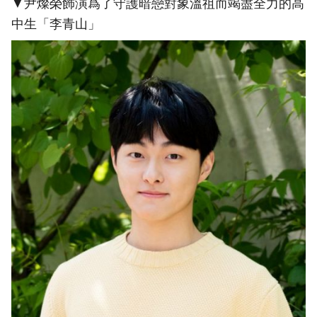
▼尹燦榮飾演爲了守護暗戀對象溫祖而竭盡全力的高
中生「李青山」