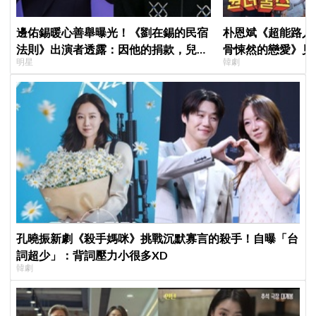
邊佑錫暖心善舉曝光！《劉在錫的民宿
朴恩斌《超能路人
法則》出演者透露：因他的捐款，兒童
骨悚然的戀愛》見
明星
韓劇
患者順利完成治療
演技獲讚「信看演
孔曉振新劇《殺手媽咪》挑戰沉默寡言的殺手！自曝「台
詞超少」：背詞壓力小很多XD
韓劇