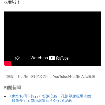
收看啦！
（圖源：Netflix《殭屍校園》、YouTube@Netflix Asia截圖）
相關新聞
《鬼怪10周年旅行》笑淚交織！孔劉即席現場求婚，
「柳會長」金成謙深情影片令全場淚崩