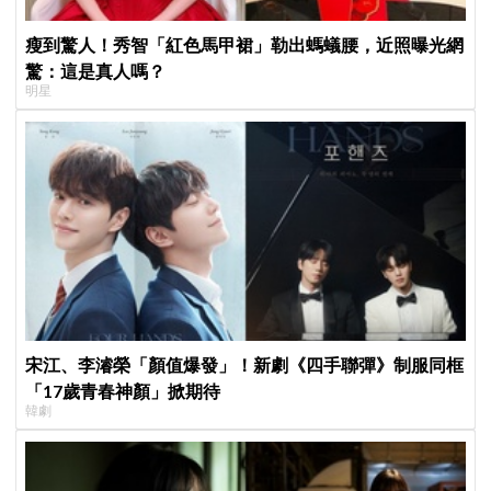
瘦到驚人！秀智「紅色馬甲裙」勒出螞蟻腰，近照曝光網
驚：這是真人嗎？
明星
宋江、李濬榮「顏值爆發」！新劇《四手聯彈》制服同框
「17歲青春神顏」掀期待
韓劇