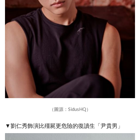
（圖源：SidusHQ）
▼劉仁秀飾演比殭屍更危險的復讀生「尹貴男」