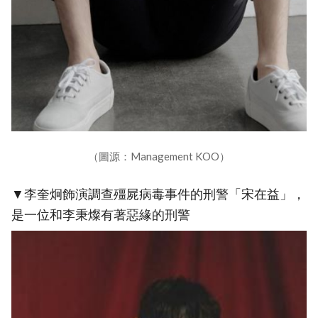
（圖源：Management KOO）
▼李奎炯飾演調查殭屍病毒事件的刑警「宋在益」，
是一位和李秉燦有著惡緣的刑警