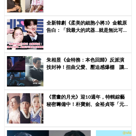
全新韓劇《柔美的細胞小將3》金載原
告白：「我最大的武器...就是無比可愛
的金高銀姐姐」
朱相昱《金特務：本色回歸》反派演
技封神！扭曲父愛、壓迫感爆棚 讓
觀眾毛骨悚然
《雲畫的月光》迎10週年，特輯綜藝
秘密籌備中！朴寶劍、金裕貞等「元
祖5人幫」有望夢幻合體