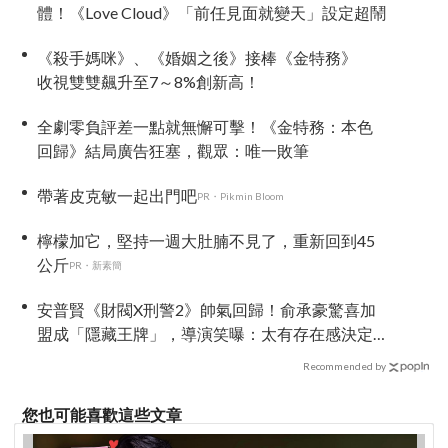
體！《Love Cloud》「前任見面就變天」設定超鬧
《殺手媽咪》、《婚姻之後》接棒《金特務》
收視雙雙飆升至7～8%創新高！
全劇零負評差一點就無懈可擊！《金特務：本色
回歸》結局廣告狂塞，觀眾：唯一敗筆
帶著皮克敏一起出門吧
PR・Pikmin Bloom
檸檬加它，堅持一週大肚腩不見了，重新回到45
公斤
PR・新素簡
安普賢《財閥X刑警2》帥氣回歸！俞承豪驚喜加
盟成「隱藏王牌」，導演笑曝：太有存在感決定
提前登場
Recommended by
您也可能喜歡這些文章