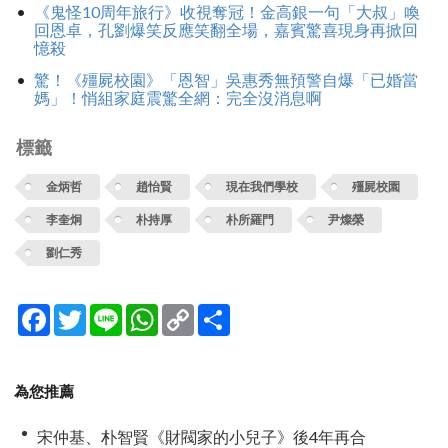
《鬼怪10周年旅行》收視奪冠！金高銀一句「大叔」喚
回恩卓，孔劉爆笑反應笑翻全場，嘉賓驚喜現身再掀回
憶殺
驚！《殭屍校園》「恩智」吳惠秀無預警自爆「已婚當
媽」！悄組家庭震驚全網：完全沒消息啊
標籤
金炳哲
趙怡賢
現在我們學校
殭屍校園
李奎炯
朴持厚
朴所羅門
尹燦榮
劉仁秀
Facebook
Twitter
Line
WhatsApp
Copy
分
Link
享
為您推薦
宋仲基、朴智賢《財閥家的小兒子》後4年再合