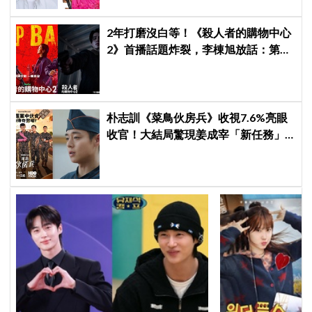
2年打磨沒白等！《殺人者的購物中心
2》首播話題炸裂，李棟旭放話：第三
季找我，我就拍
朴志訓《菜鳥伙房兵》收視7.6%亮眼
收官！大結局驚現姜成宰「新任務」
彩蛋，劇迷瘋狂敲碗第二季