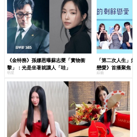
《金特務》孫娜恩曝蘇志燮「實物衝
「第二次人生」如
擊」：光是坐著就讓人「哇」
戀愛》首播聚焦「
明星
綜藝
全場淚崩，初見面