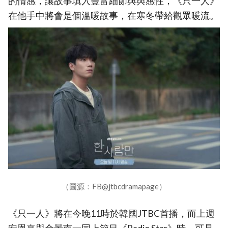
的情感，讓故事填入豐富細節與與感性，《只一人》
在他手中將會是個溫暖故事，在寒冬帶給觀眾暖流。
（圖源：FB@jtbcdramapage）
《只一人》將在今晚11時於韓國JTBC首播，而上週