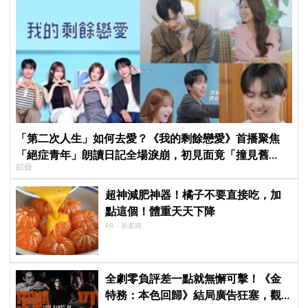
「第二次人生」如何去愛？《我的剩餘戀愛》首播聚焦
「絕症青年」朗讀日記全場淚崩，初見面竟「撞見舊
綜藝
識」！
超神減肥神器！橘子不要直接吃，加
點這個！體重天天下降
PR・新素簡
全劇零負評差一點就無懈可擊！《金
特務：本色回歸》結局廣告狂塞，觀