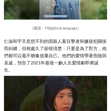
（圖源：FB@jtbcdramapage）
仁淑和宇天意想不到的因殺人案目擊者和嫌疑犯關係
而糾纏，但相處久了卻很清楚：只要是為了對方，他
們都可以毫不猶豫放棄自己。他們的愛情帶著危險與
哀戚，預告了2021年最後一齣人生愛情劇即將誕
生。