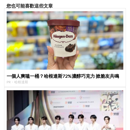
您也可能喜歡這些文章
一個人爽嗑一桶？哈根達斯72%濃醇巧克力 掀脆友共鳴
PR・哈根達斯