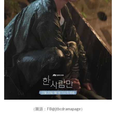
（圖源：FB@jtbcdramapage）