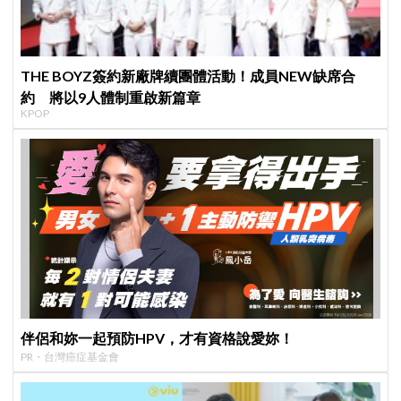
THE BOYZ簽約新廠牌續團體活動！成員NEW缺席合
約 將以9人體制重啟新篇章
KPOP
伴侶和妳一起預防HPV，才有資格說愛妳！
PR・台灣癌症基金會