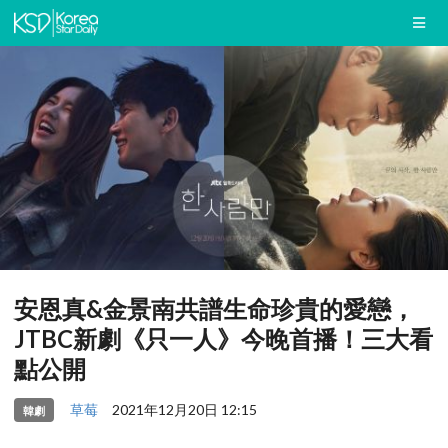
安恩真&金景南共譜生命珍貴的愛戀，
JTBC新劇《只一人》今晚首播！三大看
點公開
草莓
2021年12月20日 12:15
韓劇