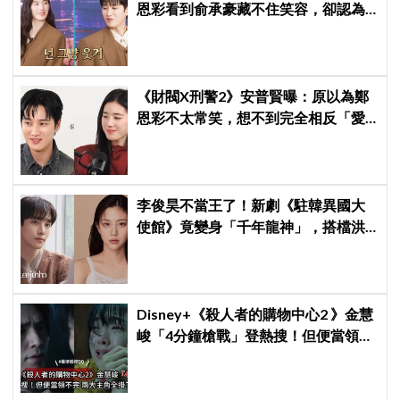
恩彩看到俞承豪藏不住笑容，卻認為
安普賢只是「搞笑男」
《財閥X刑警2》安普賢曝：原以為鄭
恩彩不太常笑，想不到完全相反「愛
笑又隨和無害」
李俊昊不當王了！新劇《駐韓異國大
使館》竟變身「千年龍神」，搭檔洪
華蓮預定下一部神劇
Disney+《殺人者的購物中心2 》金慧
峻「4分鐘槍戰」登熱搜！但便當領不
完兩大主角全掛了⋯