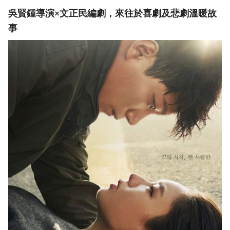
吳賢鍾導演×文正民編劇，來往於喜劇及悲劇溫暖故
事