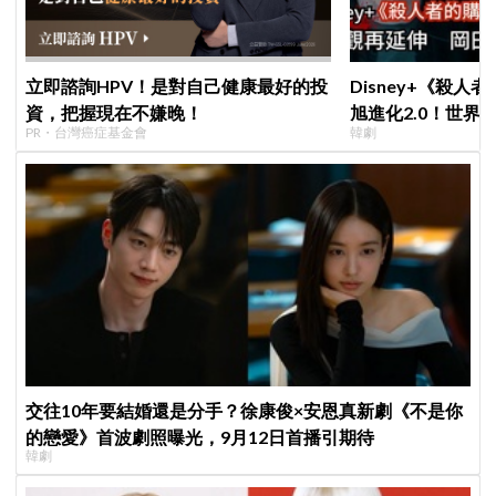
立即諮詢HPV！是對自己健康最好的投
Disney+《殺人
資，把握現在不嫌晚！
旭進化2.0！世界
PR・台灣癌症基金會
韓劇
登場竟殺了「他」
交往10年要結婚還是分手？徐康俊×安恩真新劇《不是你
的戀愛》首波劇照曝光，9月12日首播引期待
韓劇