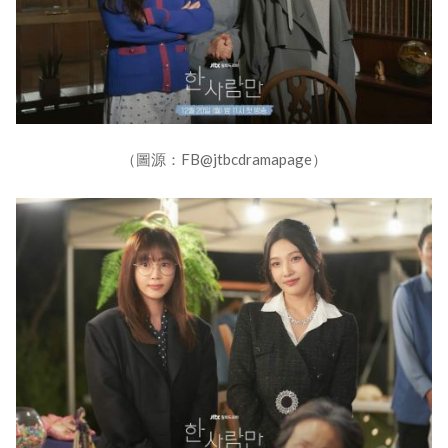
（圖源：FB@jtbcdramapage）