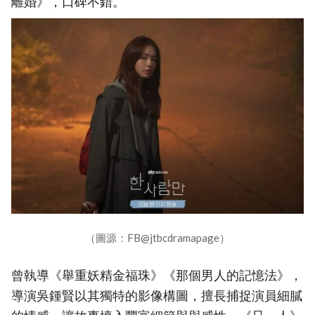
離婚》，口碑不錯。
（圖源：FB@jtbcdramapage）
曾執導《舉重妖精金福珠》《那個男人的記憶法》，
導演吳鍾賢以其獨特的影像構圖，擅長捕捉演員細膩