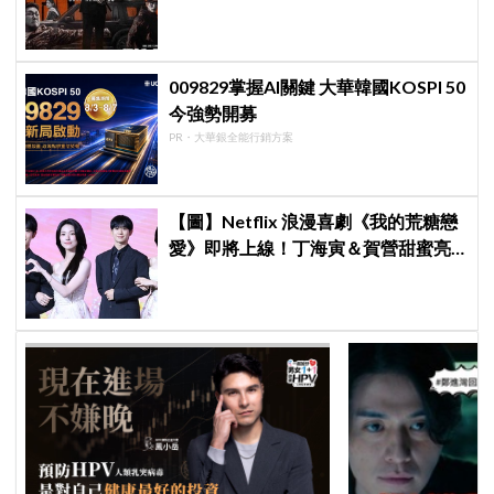
眾：唯一敗筆
009829掌握AI關鍵 大華韓國KOSPI 50
今強勢開募
PR・大華銀全能行銷方案
【圖】Netflix 浪漫喜劇《我的荒糖戀
愛》即將上線！丁海寅＆賀營甜蜜亮
相製作發表會，甜蜜CP化學反應引期
待