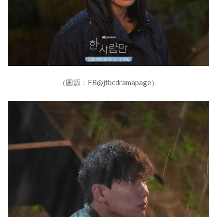
（圖源：FB@jtbcdramapage）