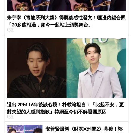
朱宇宰《青龍系列大獎》得獎後感性發文！曬邊佑錫合照
「20多歲相遇，如今一起站上頒獎舞台」
明星
退出 2PM 16年後談心境！朴載範坦言：「比起不安，更
對失望的人感到抱歉」韓網至今仍不解退團原因
明星
安普賢爆料《財閥X刑警2》幕後！鄭