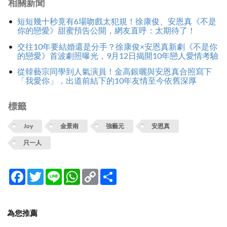
相關新聞
短短幾十秒竟有6場吻戲太犯規！徐康俊、安恩真《不是
你的戀愛》甜蜜預告公開，網友直呼：太期待了！
交往10年要結婚還是分手？徐康俊×安恩真新劇《不是你
的戀愛》首波劇照曝光，9月12日揭開10年戀人愛情考驗
從韓藝宗同學到人氣演員！金高銀曬與安恩真合照寫下
「我愛你」，出道前結下的10年友情至今依舊深厚
標籤
Joy
金景南
強藝元
安恩真
只一人
Facebook
Twitter
Line
WhatsApp
Copy
分
Link
享
為您推薦