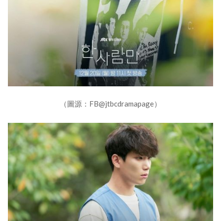
（圖源：FB@jtbcdramapage）