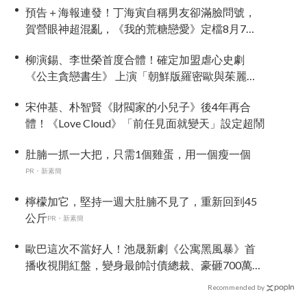
預告＋海報連發！丁海寅自稱男友卻滿臉問號，
賀營眼神超混亂，《我的荒糖戀愛》定檔8月7
日，還沒播就讓網友瘋猜結局
柳演錫、李世榮首度合體！確定加盟虐心史劇
《公主貪戀書生》 上演「朝鮮版羅密歐與茱麗
葉」
宋仲基、朴智賢《財閥家的小兒子》後4年再合
體！《Love Cloud》「前任見面就變天」設定超鬧
肚腩一抓一大把，只需1個雞蛋，用一個瘦一個
PR・新素簡
檸檬加它，堅持一週大肚腩不見了，重新回到45
公斤
PR・新素簡
歐巴這次不當好人！池晟新劇《公寓黑風暴》首
播收視開紅盤，變身最帥討債總裁、豪砸700萬娶
「假新娘」當眾激吻！
Recommended by