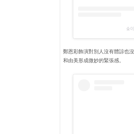
숮
鄭恩彩飾演對別人沒有體諒也
和由美形成微妙的緊張感。