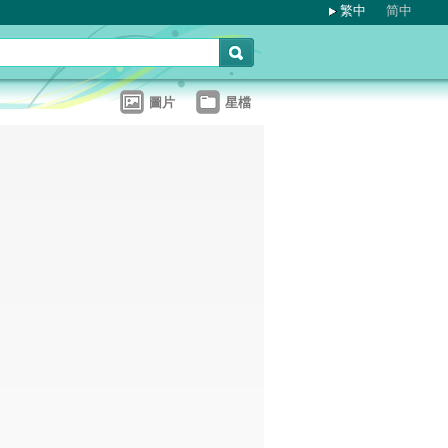
繁中
简中
圖片
星檔