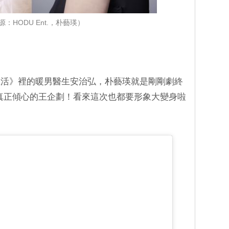
源：HODU Ent.，朴藝瑛）
生活》裡的暖男醫生安治弘，朴藝瑛就是剛剛劇終
真正傾心的王企劃！看來這次也都要形象大變身啦