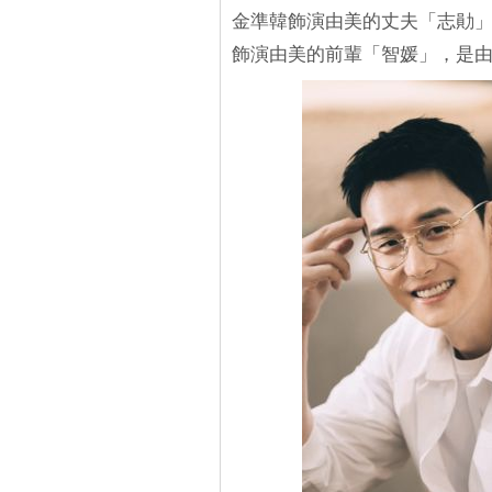
金準韓飾演由美的丈夫「志勛
飾演由美的前輩「智媛」，是