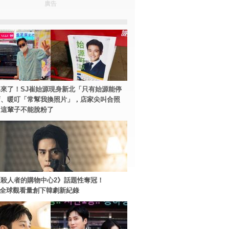
廣告
來了！SJ崔始源現身新北「只有始源能停
店、暖叮「常幫我換照片」，店家尖叫合照
：這輩子不能脫粉了
殺人者的購物中心2》話題性奪冠！
ey+全球觀看量創下韓劇新紀錄