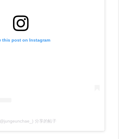
 this post on Instagram
채 (@jungeunchae_) 分享的帖子