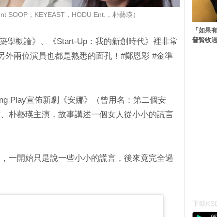
t SOOP，KEYEAST，HODU Ent.，朴藝瑛）
「如果有
普賢收
學概論》、《Start-Up：我的新創時代》裡非常
另外兩位演員也都是熟悉的面孔！#鄭恩彩 #金準
ng Play宣佈新劇《安娜》（曾用名：第二個安
韓、朴藝瑛主演，故事講述一個女人從小小的謊言
」，一開始只是說一些小小的謊言，後來竟完全過
下載KSD