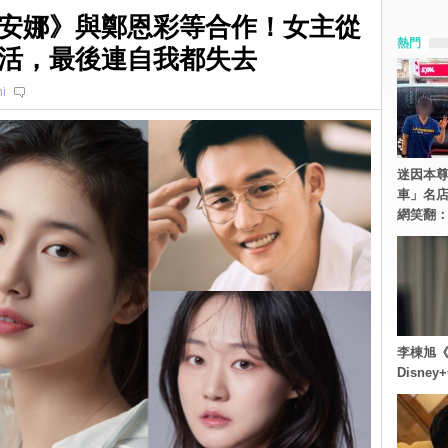
安娜》與鄭恩彩等合作！女主從
熱門
活，最後連自我都失去
i
迷因本尊
車」名
網笑翻
李棟旭《
Disn