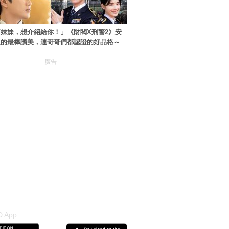
妹妹，想介紹給你！」《財閥X刑警2》安
過的最棒讚美，連哥哥們都認證的好品格～
廣告
 App