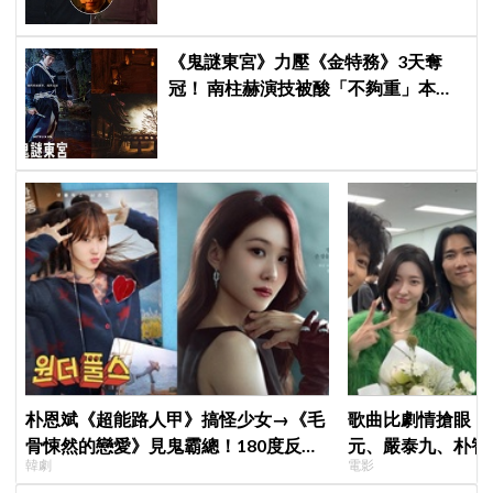
《鬼謎東宮》力壓《金特務》3天奪
冠！ 南柱赫演技被酸「不夠重」本人
親回：刻意為之
朴恩斌《超能路人甲》搞怪少女→《毛
歌曲比劇情搶眼！
骨悚然的戀愛》見鬼霸總！180度反差
元、嚴泰九、朴智
韓劇
電影
演技獲讚「信看演員」
曲《Love Is》超