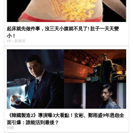
起床就先做件事，沒三天小腹就不見了! 肚子一天天變
小！
PR・新素簡
《韓國製造2》導演曝3大看點！玄彬、鄭雨盛9年恩怨全
面引爆：誰能活到最後？
韓劇