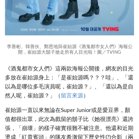
李善彬、韓善伙、鄭恩地與崔始源《酒鬼都市女人們》海報公
開，崔始源大鬍子搶走所有人目光啦！圖／TVING
《酒鬼都市女人們》這兩款海報公開後，網友的目光
多放在崔始源身上：「是崔始源嗎？？？哇」、「還
以為是哪位多毛演員呢，崔始源？」、「還以為是自
然人呢，崔始源？」（
留言來源
）
崔始源一直以來無論在Super Junior或是愛豆界，顏
值都很出眾，此次為戲留的鬍子比《她很漂亮》還誇
張，「崩壞」的樣子確實很難不被注意。他還和近期
燙成「紅貴賓頭」的隊友希澈留下歷史性(?)合影（兩