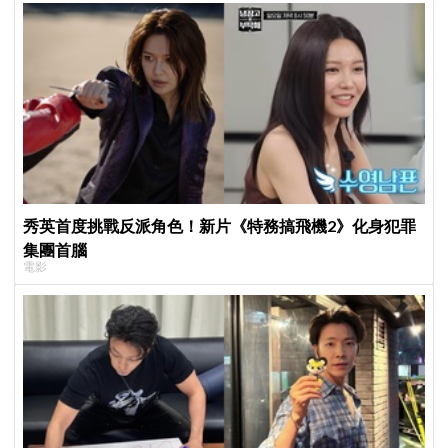
秀英首度挑戰反派角色！新片《特務搞飛機2》化身犯罪
集團首腦
電影