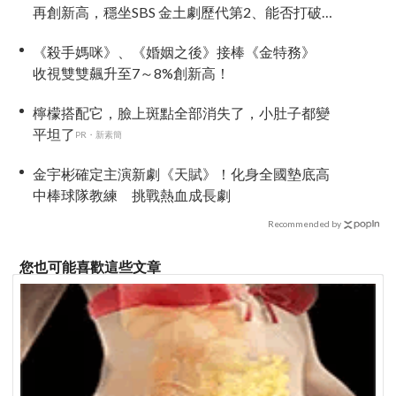
再創新高，穩坐SBS 金土劇歷代第2、能否打破
《上流戰爭2》紀錄成焦點
《殺手媽咪》、《婚姻之後》接棒《金特務》
收視雙雙飆升至7～8%創新高！
檸檬搭配它，臉上斑點全部消失了，小肚子都變
平坦了
PR・新素簡
金宇彬確定主演新劇《天賦》！化身全國墊底高
中棒球隊教練 挑戰熱血成長劇
Recommended by
您也可能喜歡這些文章