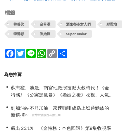
標籤
韓善伙
金希澈
酒鬼都市女人們
鄭恩地
李善彬
崔始源
Super Junior
Facebook
Twitter
Line
WhatsApp
Copy
分
Link
享
為您推薦
蘇志燮、池晟、南宮珉掀演技派大叔時代！《金
特務》《公寓黑風暴》《婚姻之後》收視、人氣
雙爆發
到加油站不只加油 來速咖啡成爲上班通勤族的
新選擇
PR・台灣中油股份有限公司
飆出 23.1%！《金特務：本色回歸》第8集收視率