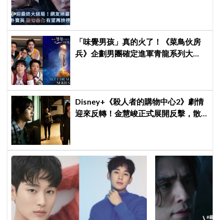
「味覺男孩」真的火了！《菜鳥伙房
兵》企劃男團確定進軍青龍系列大
獎，7月登台火熱開唱！
Disney+《殺人者的購物中心2》劇情
迎來反轉！金慧峻正式展開反擊，散
發「叔叔李棟旭」般強大氣場