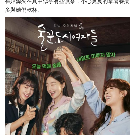
崔始源夾在其中似乎有些無奈，小心翼翼的舉著養樂
多與她們乾杯。