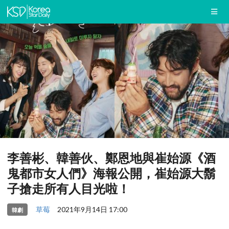
李善彬、韓善伙、鄭恩地與崔始源《酒
鬼都市女人們》海報公開，崔始源大鬍
子搶走所有人目光啦！
草莓
2021年9月14日 17:00
韓劇