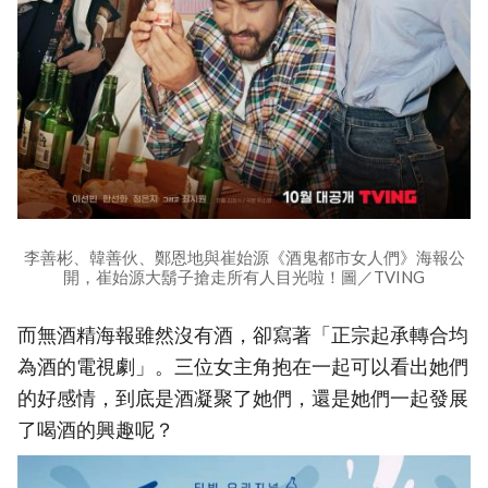
李善彬、韓善伙、鄭恩地與崔始源《酒鬼都市女人們》海報公
開，崔始源大鬍子搶走所有人目光啦！圖／TVING
而無酒精海報雖然沒有酒，卻寫著「正宗起承轉合均
為酒的電視劇」。三位女主角抱在一起可以看出她們
的好感情，到底是酒凝聚了她們，還是她們一起發展
了喝酒的興趣呢？