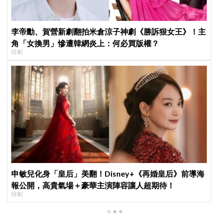
李帝勳、賀營新劇翻拍米倉涼子神劇《勝訴狠女王》！主
角「女換男」慘遭韓網炎上：何必買版權？
韓劇
申敏兒化身「皇后」美翻！Disney+《再婚皇后》前導海
報公開，高貴氣場＋豪華主演陣容讓人超期待！
韓劇