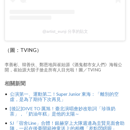
@artist_eunji 分享的貼文
（圖：TVING）
李善彬、韓善伙、鄭恩地與崔始源《酒鬼都市女人們》海報公
開，崔始源大鬍子搶走所有人目光啦！圖／TVING
相關新聞
公演第一、運動第二！Super Junior 東海：「離別的空
虛，是為了期待下次再見」
[後記]DIVE TO 厲旭！臺北演唱會妙改歌詞「珍珠奶
茶」，「奶油年糕」是他的太陽～
SJ「宿舍Line」合體！銀赫穿上大隊週邊為圭賢見面會助
陣，一起在後臺開箱神童送上的相機「差點閃瞎眼」