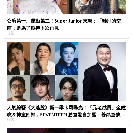
公演第一、運動第二！Super Junior 東海：「離別的空
虛，是為了期待下次再見」
明星
人氣綜藝《大逃脫》新一季卡司曝光！「元老成員」金鍾
旼＆神童回歸，SEVENTEEN 勝寛驚喜加盟，姜鎬童缺席
綜藝
成最大焦點