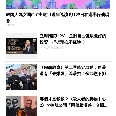
韓國人氣女團CLC出道11週年巡演 8月29日在港舉行演唱
會
KPOP
立即諮詢HPV！是對自己健康最好的
投資，把握現在不嫌晚！
PR・台灣癌症基金會
《鐵拳教育》第二季確定啟動，原著
還有「未爆彈」等著拍！金武烈不排
除「打更大」
哪個才是叔叔？《殺人者的購物中心
2》李棟旭公開「兩個趙漢善」合照，
全網傻眼：根本分不出來！