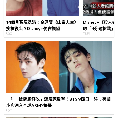
14個月冤屈洗清！金秀賢《山寨人生》
Disney+《殺人
接棒復出？Disney+仍在觀望
峻「4分鐘槍戰」
明星
韓劇
完兩大主角全掛了
一句「披薩超好吃」讓店家爆單！BTS V隨口一誇，美國
小店湧入全球ARMY擠爆
明星