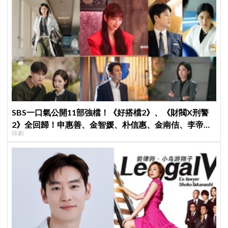
SBS一口氣公開11部強檔！《好搭檔2》、《財閥X刑警
2》全回歸！申惠善、金智媛、朴信惠、金南佶、李帝
韓劇
勳...陣容太狂了