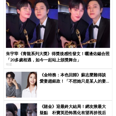
朱宇宰《青龍系列大獎》得獎後感性發文！曬邊佑錫合照
「20多歲相遇，如今一起站上頒獎舞台」
明星
《金特務：本色回歸》蘇志燮難得談
愛妻趙銀政！「不想她只是某人的妻
子」一句話展現滿滿尊重與愛
《賭金》迎最終大結局！網友揪最大
疑點 朴寶英恐怖黑化有望再拚視后