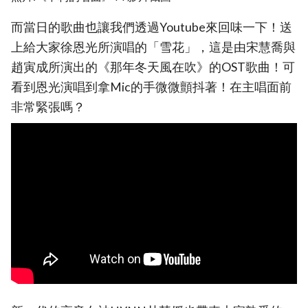
而當日的歌曲也讓我們透過Youtube來回味一下！送
上給大家徐恩光所演唱的「雪花」，這是由宋慧喬與
趙寅成所演出的《那年冬天風在吹》的OST歌曲！可
看到恩光演唱到拿Mic的手微微顫抖著！在主唱面前
非常緊張嗎？