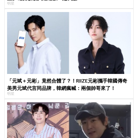
明星
「元斌＋元彬」竟然合體了？！RIIZE元彬攜手韓國傳奇
美男元斌代言同品牌，韓網瘋喊：兩個帥哥來了！
明星