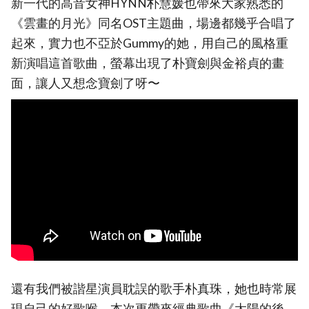
新一代的高音女神HYNN朴慧媛也帶來大家熟悉的
《雲畫的月光》同名OST主題曲，場邊都幾乎合唱了
起來，實力也不亞於Gummy的她，用自己的風格重
新演唱這首歌曲，螢幕出現了朴寶劍與金裕貞的畫
面，讓人又想念寶劍了呀〜
還有我們被諧星演員耽誤的歌手朴真珠，她也時常展
現自己的好歌喉，本次更帶來經典歌曲《太陽的後