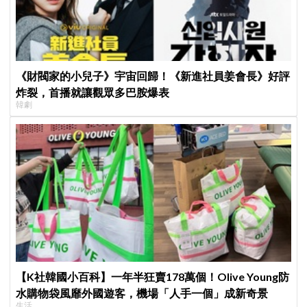
《財閥家的小兒子》宇宙回歸！《新進社員姜會長》好評
炸裂，首播就讓觀眾多巴胺爆表
韓劇
【K社韓國小百科】一年半狂賣178萬個！Olive Young防
水購物袋風靡外國遊客，機場「人手一個」成新奇景
生活