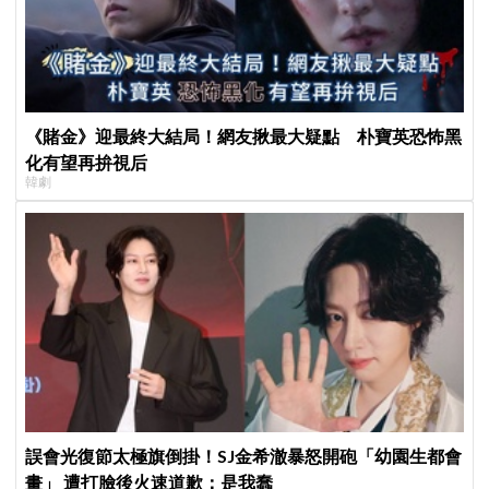
《賭金》迎最終大結局！網友揪最大疑點 朴寶英恐怖黑
化有望再拚視后
韓劇
誤會光復節太極旗倒掛！SJ金希澈暴怒開砲「幼園生都會
畫」 遭打臉後火速道歉：是我蠢