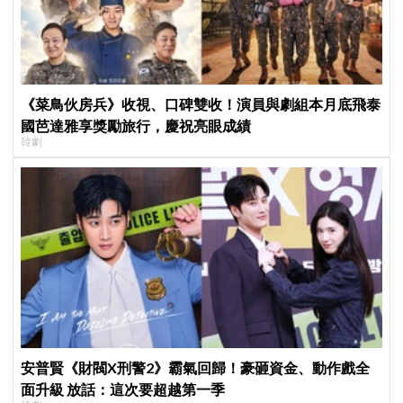
《菜鳥伙房兵》收視、口碑雙收！演員與劇組本月底飛泰
國芭達雅享獎勵旅行，慶祝亮眼成績
韓劇
安普賢《財閥X刑警2》霸氣回歸！豪砸資金、動作戲全
面升級 放話：這次要超越第一季