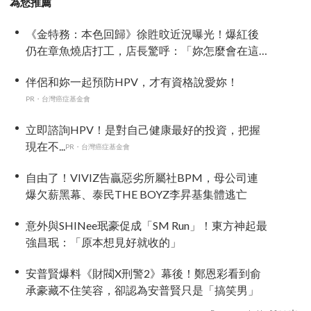
為您推薦
《金特務：本色回歸》徐貹旼近況曝光！爆紅後
仍在章魚燒店打工，店長驚呼：「妳怎麼會在這
裡？」
伴侶和妳一起預防HPV，才有資格說愛妳！
PR・台灣癌症基金會
立即諮詢HPV！是對自己健康最好的投資，把握
現在不...
PR・台灣癌症基金會
自由了！VIVIZ告贏惡劣所屬社BPM，母公司連
爆欠薪黑幕、泰民THE BOYZ李昇基集體逃亡
意外與SHINee珉豪促成「SM Run」！東方神起最
強昌珉：「原本想見好就收的」
安普賢爆料《財閥X刑警2》幕後！鄭恩彩看到俞
承豪藏不住笑容，卻認為安普賢只是「搞笑男」