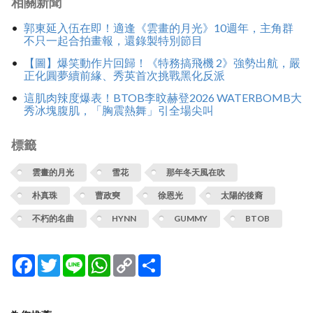
相關新聞
郭東延入伍在即！適逢《雲畫的月光》10週年，主角群
不只一起合拍畫報，還錄製特別節目
【圖】爆笑動作片回歸！《特務搞飛機 2》強勢出航，嚴
正化圓夢續前緣、秀英首次挑戰黑化反派
這肌肉辣度爆表！BTOB李旼赫登2026 WATERBOMB大
秀冰塊腹肌，「胸震熱舞」引全場尖叫
標籤
雲畫的月光
雪花
那年冬天風在吹
朴真珠
曹政奭
徐恩光
太陽的後裔
不朽的名曲
HYNN
GUMMY
BTOB
Facebook
Twitter
Line
WhatsApp
Copy
分
Link
享