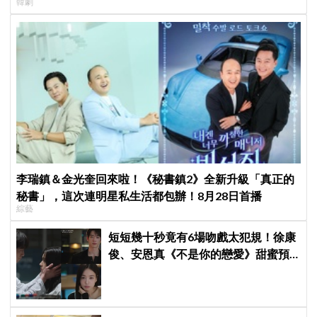
韓劇
李瑞鎮＆金光奎回來啦！《秘書鎮2》全新升級「真正的
秘書」，這次連明星私生活都包辦！8月28日首播
綜藝
短短幾十秒竟有6場吻戲太犯規！徐康
俊、安恩真《不是你的戀愛》甜蜜預
告公開，網友直呼：太期待了！