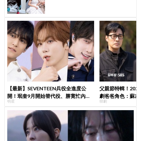
家」
【最新】SEVENTEEN兵役全進度公
父親節特輯！202
開！珉奎9月開始替代役、勝寛忙內
劇爸爸角色：蘇志燮
明星
韓劇
DINO軍樂隊10月入伍
命都可以不要