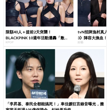
限額40人＋提前2天突襲！
tvN招牌漁村真
BLACKPINK 10週年活動遭轟「敷
3》陣容大換血！
KPOP
綜藝
衍」，YG急證實：4人確定完全體出席
曝新成員為金善映
「李昇基、泰民全都能搞死！」車佳媛狂言錄音曝光，搬
家當天拒退105億保證金、糾紛再升級