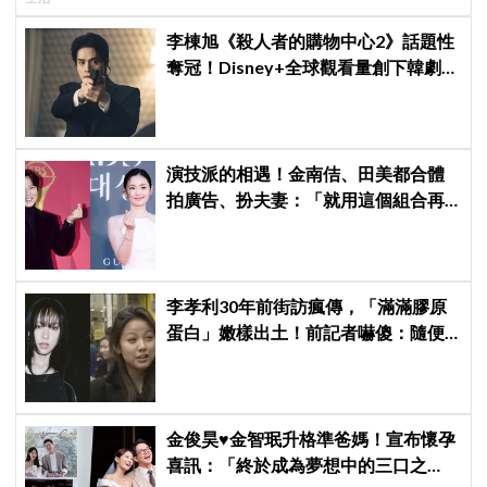
李棟旭《殺人者的購物中心2》話題性
奪冠！Disney+全球觀看量創下韓劇新
紀錄
演技派的相遇！金南佶、田美都合體
拍廣告、扮夫妻：「就用這個組合再
拍一部戲劇吧」
李孝利30年前街訪瘋傳，「滿滿膠原
蛋白」嫩樣出土！前記者嚇傻：隨便
選到傳奇
金俊昊♥金智珉升格準爸媽！宣布懷孕
喜訊：「終於成為夢想中的三口之