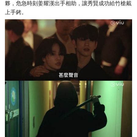
夥，危急時刻姜耀漢出手相助，讓秀賢成功給竹槍戴
上手銬。