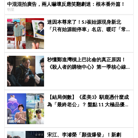
中混混拍廣告，兩人嚇壞反應笑翻劇迷：根本番外篇！
明星
迷因本尊來了！SJ崔始源現身新北
「只有始源能停車」名店、暖叮「常
幫我換照片」，店家尖叫合照網笑
翻：這輩子不能脫粉了
秒懂鄭進灣槓上巴比侖的真正原因！
《殺人者的購物中心》第一季核心線
索快速複習
【結局倒數】《柔美3》馴鹿憑什麼成
為「最終老公」？ 盤點 11 大極品優
點：情緒穩定、色色細胞歷代最強！
宋江、李濬榮「顏值爆發」！新劇