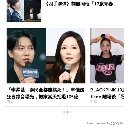
《四手聯彈》制服同框「17歲青春神
顏」掀期待
「李昇基、泰民全都能搞死！」車佳媛
BLACKPINK 
狂言錄音曝光，搬家當天拒退105億保
Jisoo 離場後
明星
明星
證金、糾紛再升級
看了好心疼
Recommended by