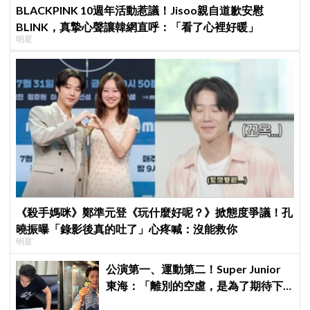
BLACKPINK 10週年活動惹議！Jisoo親自道歉安慰
BLINK，真摯心聲讓韓網直呼：「看了心裡好暖」
明星
《殺手媽咪》鄭準元登《玩什麼好呢？》掀態度爭議！孔
曉振曝「錄影後真的吐了」心疼喊：沒能救你
明星
公演第一、運動第二！Super Junior
東海：「離別的空虛，是為了期待下
次再見」