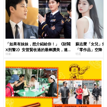
「如果有妹妹，想介紹給你！」《財閥
蘇志燮「女兒」爆
X刑警2》安普賢收過的最棒讚美，連
「零作品」空降《
韓劇
明星
哥哥們都認證的好品格～
片被挖出網驚呆：