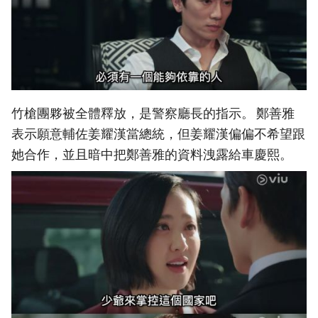
竹槍團夥被全體釋放，是警察廳長的指示。 鄭善雅
表示願意輔佐姜耀漢當總統，但姜耀漢偏偏不希望跟
她合作，並且暗中把鄭善雅的資料洩露給車慶熙。