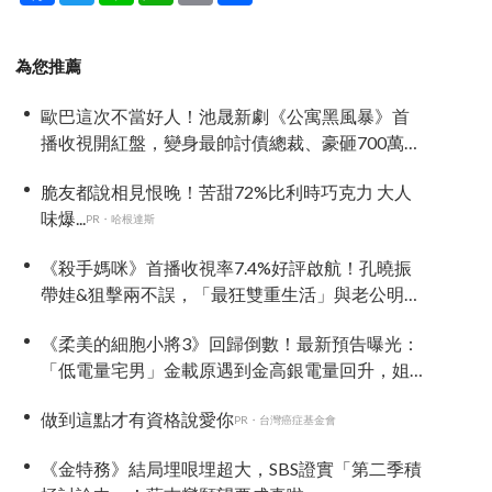
為您推薦
歐巴這次不當好人！池晟新劇《公寓黑風暴》首
播收視開紅盤，變身最帥討債總裁、豪砸700萬娶
「假新娘」當眾激吻！
脆友都說相見恨晚！苦甜72%比利時巧克力 大人
味爆...
PR・哈根達斯
《殺手媽咪》首播收視率7.4%好評啟航！孔曉振
帶娃&狙擊兩不誤，「最狂雙重生活」與老公明追
暗躲
《柔美的細胞小將3》回歸倒數！最新預告曝光：
「低電量宅男」金載原遇到金高銀電量回升，姐
弟戀火花讓人期待爆棚
做到這點才有資格說愛你
PR・台灣癌症基金會
《金特務》結局埋哏埋超大，SBS證實「第二季積