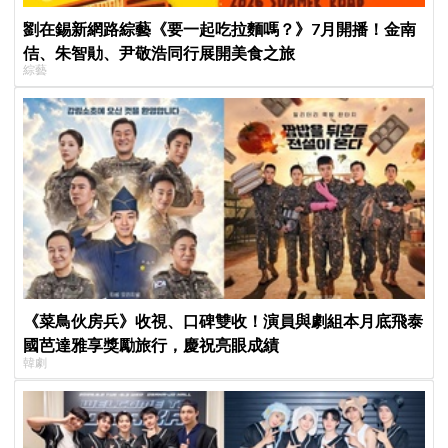
劉在錫新網路綜藝《要一起吃拉麵嗎？》7月開播！金南
佶、朱智勛、尹敬浩同行展開美食之旅
綜藝
《菜鳥伙房兵》收視、口碑雙收！演員與劇組本月底飛泰
國芭達雅享獎勵旅行，慶祝亮眼成績
韓劇