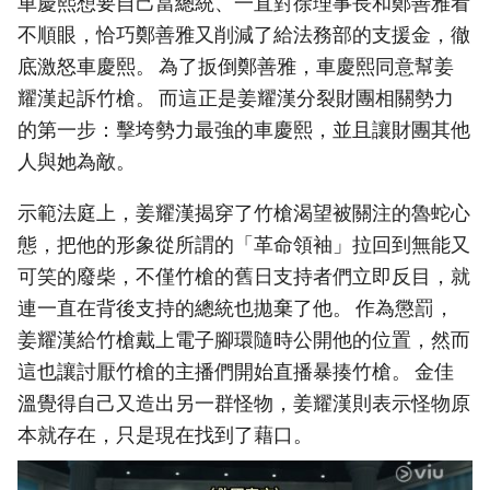
車慶熙想要自己當總統、一直對徐理事長和鄭善雅看
不順眼，恰巧鄭善雅又削減了給法務部的支援金，徹
底激怒車慶熙。 為了扳倒鄭善雅，車慶熙同意幫姜
耀漢起訴竹槍。 而這正是姜耀漢分裂財團相關勢力
的第一步：擊垮勢力最強的車慶熙，並且讓財團其他
人與她為敵。
示範法庭上，姜耀漢揭穿了竹槍渴望被關注的魯蛇心
態，把他的形象從所謂的「革命領袖」拉回到無能又
可笑的廢柴，不僅竹槍的舊日支持者們立即反目，就
連一直在背後支持的總統也拋棄了他。 作為懲罰，
姜耀漢給竹槍戴上電子腳環隨時公開他的位置，然而
這也讓討厭竹槍的主播們開始直播暴揍竹槍。 金佳
溫覺得自己又造出另一群怪物，姜耀漢則表示怪物原
本就存在，只是現在找到了藉口。