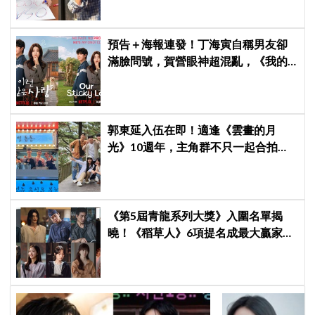
預告＋海報連發！丁海寅自稱男友卻
滿臉問號，賀營眼神超混亂，《我的
荒糖戀愛》定檔8月7日，還沒播就讓
網友瘋猜結局
郭東延入伍在即！適逢《雲畫的月
光》10週年，主角群不只一起合拍畫
報，還錄製特別節目
《第5屆青龍系列大獎》入圍名單揭
曉！《稻草人》6項提名成最大贏家，
金宣虎、玄彬爭視帝，高胤禎、金高
銀角逐視后！