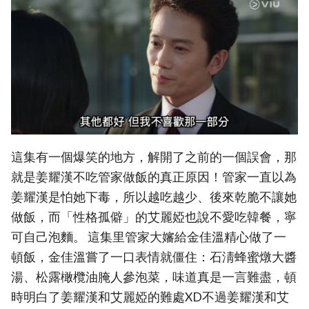
這集有一個爆笑的地方，解開了之前的一個誤會，那
就是姜耀漢不吃管家做飯的真正原因！管家一直以為
姜耀漢是怕她下毒，所以越吃越少、後來乾脆不讓她
做飯，而「性格孤僻」的艾麗婭也說不愛吃韓餐，寧
可自己泡麵。 這集里管家大嬸給金佳溫精心做了一
頓飯，金佳溫嘗了一口表情就僵住：石淸蜂蜜燉大醬
湯、松露橄欖油腌人參泡菜，味道真是一言難盡，頓
時明白了姜耀漢和艾麗婭的難處XD不過姜耀漢和艾