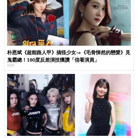
朴恩斌《超能路人甲》搞怪少女→《毛骨悚然的戀愛》見
鬼霸總！180度反差演技獲讚「信看演員」
韓劇