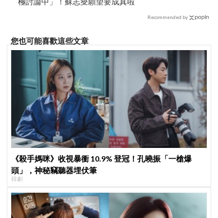
極討論中」！蘇志燮願望要成真啦
Recommended by
您也可能喜歡這些文章
《殺手媽咪》收視暴衝 10.9% 登冠！孔曉振「一槍爆
頭」，神秘竊聽器埋伏筆
韓劇