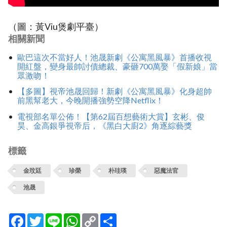
（圖：黃Viu煲劇平臺）
相關新聞
歐巴這次不當好人！池晟新劇《公寓黑風暴》首播收視
開紅盤，變身最帥討債總裁、豪砸700萬娶「假新娘」當
眾激吻！
【多圖】視帝池晟回歸！新劇《公寓黑風暴》化身超帥
前黑幫老大，今晚開播強勢空降Netflix！
電視部名單公佈！【第62屆百想藝術大賞】玄彬、俊
昊、金高銀爭視帝后，《黑白大廚2》角逐綜藝獎
標籤
金玟廷
珍榮
朴珪瑛
惡魔法官
‎池晟
Facebook
Twitter
Line
WhatsApp
Copy
分
Link
享