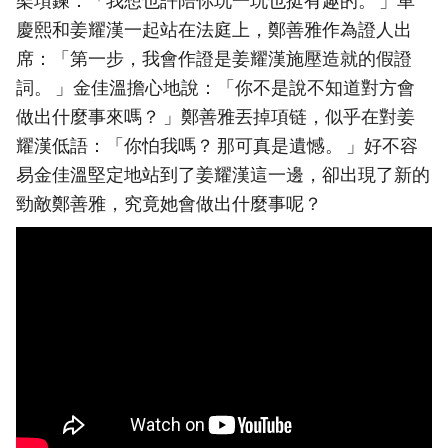
架項鍊：「我想也許陪你玩一玩也挺有趣的。 」車
慶熙和姜耀漢一起站在法庭上，鄭善雅作為證人出
席：「第一步，我會作證是姜耀漢施壓造就的假證
詞。 」金佳溫擔心地說：「你不是說不知道對方會
做出什麼事來嗎？ 」鄭善雅丟掉項链，似乎在對姜
耀漢低語：「你怕我嗎？ 那可真是遺憾。 」好不容
易金佳溫堅定地站到了姜耀漢這一邊，卻出現了新的
勁敵鄭善雅，究竟她會做出什麼事呢？