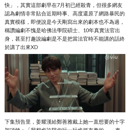
快」，其實這部劇早在7月初已經殺青，但很多網友
認為劇情非常貼合近期時事、高度還原了網路暴民的
真實模樣，即便說是今天剛寫出來的劇本也不為過，
稱讚編劇不愧是哈佛法學院碩士、10年真實法官出
身，甚至打趣說編劇是不是把當法官時不能講的話終
於講了出來XD
下集預告里，姜耀漢給鄭善雅戴上她一直想要的十字