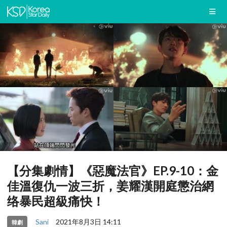
【分集劇情】《惡魔法官》EP.9-10：金
佳溫復仇一波三折，姜耀漢開庭懲治網
络暴民超級痛快！
Sani
2021年8月3日 14:11
韓劇