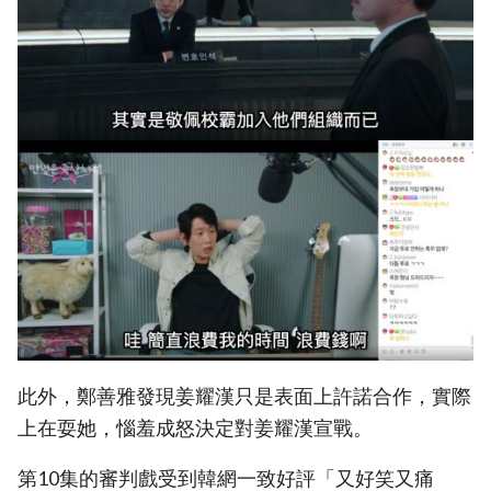
此外，鄭善雅發現姜耀漢只是表面上許諾合作，實際
上在耍她，惱羞成怒決定對姜耀漢宣戰。
第10集的審判戲受到韓網一致好評「又好笑又痛