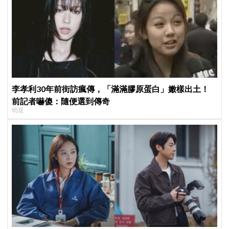
李孝利30年前街訪瘋傳，「滿滿膠原蛋白」嫩樣出土！
前記者嚇傻：隨便選到傳奇
明星