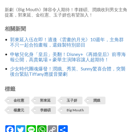
新劇《Big Mouth》陣容令人期待！李鍾碩、潤娥收到男女主角
提案，郭東延、金柱憲、玉子妍也有望加入！
相關新聞
郭東延入伍在即！適逢《雲畫的月光》10週年，主角群
不只一起合拍畫報，還錄製特別節目
申敏兒化身「皇后」美翻！Disney+《再婚皇后》前導海
報公開，高貴氣場＋豪華主演陣容讓人超期待！
少女時代團魂爆發！潤娥、秀英、Sunny驚喜合體，突襲
後台緊貼Tiffany應援音樂劇
標籤
金柱憲
郭東延
玉子妍
潤娥
楊慶元
李鍾碩
Big Mouth
Facebook
Twitter
Line
WhatsApp
Copy
分