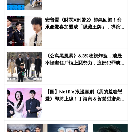
安普賢《財閥X刑警2》帥氣回歸！俞
承豪驚喜加盟成「隱藏王牌」，導演
笑曝：太有存在感決定提前登場
《公寓黑風暴》6.3%收視炸裂，池晟
率怪咖住戶槓上惡勢力，這部犯罪爽
劇週末全韓都在看
【圖】Netflix 浪漫喜劇《我的荒糖戀
愛》即將上線！丁海寅＆賀營甜蜜亮
相製作發表會，甜蜜CP化學反應引期
待