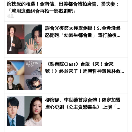
演技派的相遇！金南佶、田美都合體拍廣告、扮夫妻：
「就用這個組合再拍一部戲劇吧」
明星
誤會光復節太極旗倒掛！SJ金希澈暴
怒開砲「幼園生都會畫」 遭打臉後火
速道歉：是我蠢
《梨泰院Class》台版《來！金來
號！》終於來了！周興哲神還原朴敘
俊「栗子頭」，袁澧林挑戰金多美經
典角色
柳演錫、李世榮首度合體！確定加盟
虐心史劇《公主貪戀書生》 上演「朝
鮮版羅密歐與茱麗葉」