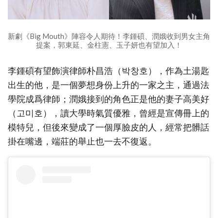
新劇《Big Mouth》陣容令人期待！李鍾碩、潤娥收到男女主角
提案，郭東延、金柱憲、玉子妍也有望加入！
李鍾碩有望飾演律師朴昌浩（박창호），作為土湯匙
出生的他，是一個夢想身份上升的一家之主，通過法
學院成爲律師；潤娥接到的角色正是他的妻子高美好
（고미호），讀大學時氣質優雅，曾經是宣傳冊上的
模特兒，但後來變成了一個厚臉皮的人，經常把髒話
掛在嘴邊，端莊的舉止也一去不復返。