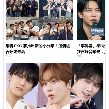
網傳 EXO 將推出新的小分隊！這個組
「李昇基、泰民全
合呼聲最高
狂言錄音曝光，搬
明星
明星
證金、糾紛再升級