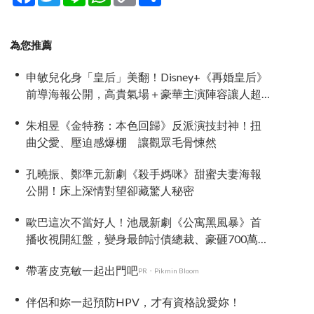
Link
享
為您推薦
申敏兒化身「皇后」美翻！Disney+《再婚皇后》
前導海報公開，高貴氣場＋豪華主演陣容讓人超
期待！
朱相昱《金特務：本色回歸》反派演技封神！扭
曲父愛、壓迫感爆棚 讓觀眾毛骨悚然
孔曉振、鄭準元新劇《殺手媽咪》甜蜜夫妻海報
公開！床上深情對望卻藏驚人秘密
歐巴這次不當好人！池晟新劇《公寓黑風暴》首
播收視開紅盤，變身最帥討債總裁、豪砸700萬娶
「假新娘」當眾激吻！
帶著皮克敏一起出門吧
PR・Pikmin Bloom
伴侶和妳一起預防HPV，才有資格說愛妳！