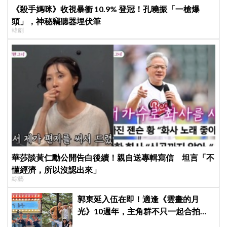
《殺手媽咪》收視暴衝 10.9% 登冠！孔曉振「一槍爆
頭」，神秘竊聽器埋伏筆
韓劇
華莎談黃仁勳公開告白後續！親自送專輯寫信 坦言「不
懂經濟，所以沒認出來」
綜藝
郭東延入伍在即！適逢《雲畫的月
光》10週年，主角群不只一起合拍畫
報，還錄製特別節目