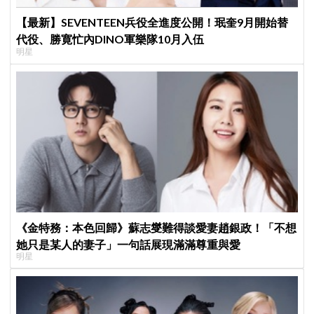
【最新】SEVENTEEN兵役全進度公開！珉奎9月開始替
代役、勝寛忙內DINO軍樂隊10月入伍
明星
《金特務：本色回歸》蘇志燮難得談愛妻趙銀政！「不想
她只是某人的妻子」一句話展現滿滿尊重與愛
明星