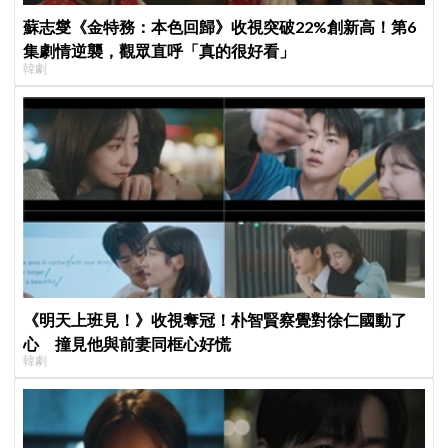
蘇志燮《金特務：本色回歸》收視突破22%創新高！第6
集劇情逆襲，觀眾直呼「真的很好看」
韓劇
《明天上班見！》收視奪冠！朴智賢察覺對徐仁國動了
心 撞見他與前妻同框心好慌
韓劇