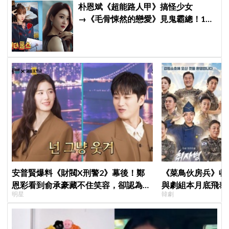
朴恩斌《超能路人甲》搞怪少女
→《毛骨悚然的戀愛》見鬼霸總！180
度反差演技獲讚「信看演員」
安普賢爆料《財閥X刑警2》幕後！鄭
《菜鳥伙房兵》收
恩彩看到俞承豪藏不住笑容，卻認為安
與劇組本月底飛泰
明星
韓劇
普賢只是「搞笑男」
行，慶祝亮眼成績