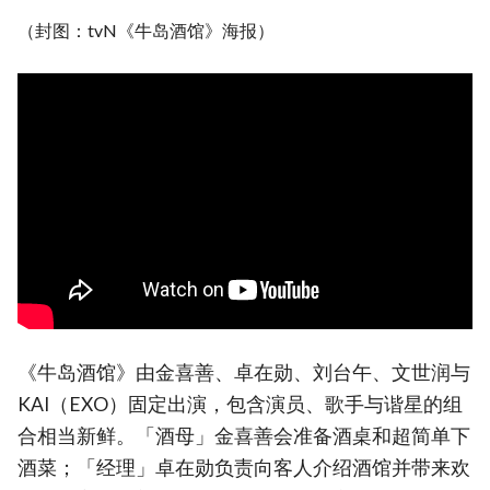
（封图：tvN《牛岛酒馆》海报）
《牛岛酒馆》由金喜善、卓在勋、刘台午、文世润与
KAI（EXO）固定出演，包含演员、歌手与谐星的组
合相当新鲜。「酒母」金喜善会准备酒桌和超简单下
酒菜；「经理」卓在勋负责向客人介绍酒馆并带来欢