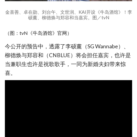
金喜善、卓在勋、刘台午、文世润、KAI开设《牛岛酒馆》！李
硕薰、柳德焕与郑容和当嘉宾。图／tvN
（图：tvN《牛岛酒馆》官网）
今公开的预告中，透露了李硕薰（SG Wannabe）、
柳德焕与郑容和（CNBLUE）将会担任嘉宾，也许是
当兼职生也许是祝歌歌手，一同为新婚夫妇带来惊
喜。