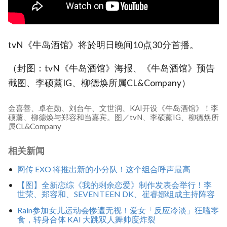
tvN《牛岛酒馆》将於明日晚间10点30分首播。
（封图：tvN《牛岛酒馆》海报、《牛岛酒馆》预告
截图、李硕薰IG、柳德焕所属CL&Company）
金喜善、卓在勋、刘台午、文世润、KAI开设《牛岛酒馆》！李
硕薰、柳德焕与郑容和当嘉宾。图／tvN、李硕薰IG、柳德焕所
属CL&Company
相关新闻
网传 EXO 将推出新的小分队！这个组合呼声最高
【图】全新恋综《我的剩余恋爱》制作发表会举行！李
世荣、郑容和、SEVENTEEN DK、崔睿娜组成主持阵容
Rain参加女儿运动会惨遭无视！爱女「反应冷淡」狂嗑零
食，转身合体 KAI 大跳双人舞帅度炸裂