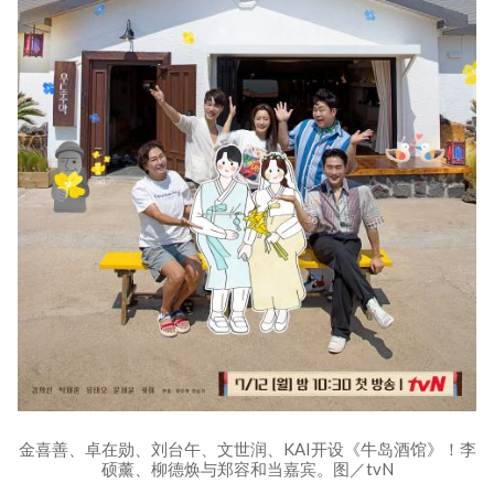
金喜善、卓在勋、刘台午、文世润、KAI开设《牛岛酒馆》！李
硕薰、柳德焕与郑容和当嘉宾。图／tvN