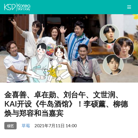
金喜善、卓在勋、刘台午、文世润、
KAI开设《牛岛酒馆》！李硕薰、柳德
焕与郑容和当嘉宾
草莓
2021年7月11日 14:00
综艺