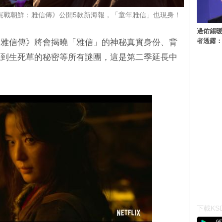
屍戰朝鮮：雅信傳》公開5款新海報，「童年雅信」也現身！
邊佑錫
者透露
：雅信傳》將會揭曉「雅信」的神秘真實身份、背
源到生死草的秘密等所有謎團，這是第二季延長中
下載KSD