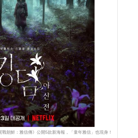
屍戰朝鮮：雅信傳》公開5款新海報，「童年雅信」也現身！