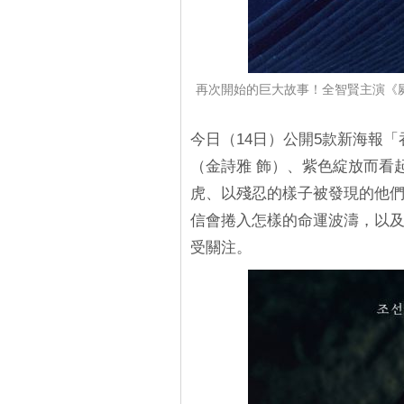
再次開始的巨大故事！全智賢主演《
今日（14日）公開5款新海報
（金詩雅 飾）、紫色綻放而看
虎、以殘忍的樣子被發現的他
信會捲入怎樣的命運波濤，以
受關注。