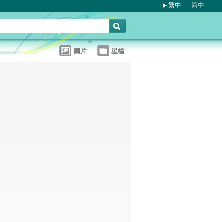
繁中
简中
圖片
星檔