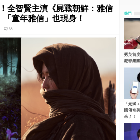
！全智賢主演《屍戰朝鮮：雅信
熱門
，「童年雅信」也現身！
n
38
秀英首度
犯罪集
「元斌＋
國傳奇
來了！