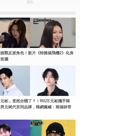
廣告
挑戰反派角色！新片《特務搞飛機2》化身
團首腦
元彬」竟然合體了？！RIIZE元彬攜手韓
美男元斌代言同品牌，韓網瘋喊：兩個帥哥