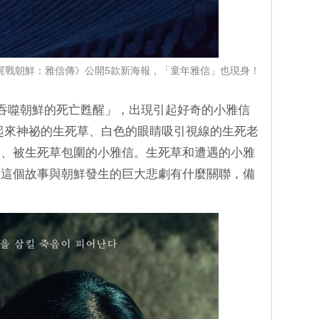
屍戰朝鮮：雅信傳》公開5款新海報，「童年雅信」也現身！
「吞噬朝鮮的死亡甦醒」，出現引起好奇的小雅信
起來神祕的生死草、白色的眼睛吸引視線的生死老
們、被生死草包圍的小雅信。生死草和遭遇的小雅
及這個故事與朝鮮發生的巨大悲劇有什麼關聯，備