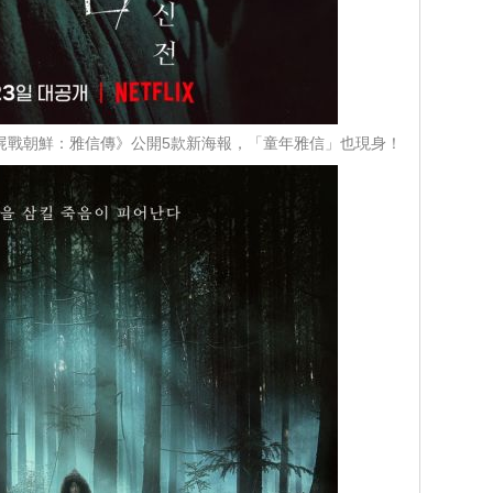
屍戰朝鮮：雅信傳》公開5款新海報，「童年雅信」也現身！