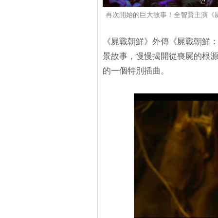
再次開始的巨大故事！全智賢主演《
《屍戰朝鮮》外傳《屍戰朝鮮
景故事，慢慢揭開從喪屍的根
的一個特別插曲。