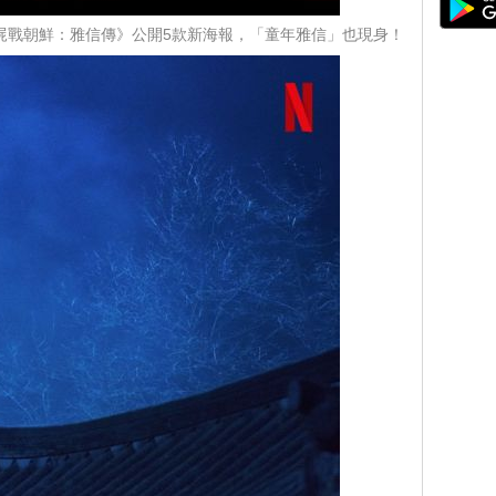
屍戰朝鮮：雅信傳》公開5款新海報，「童年雅信」也現身！