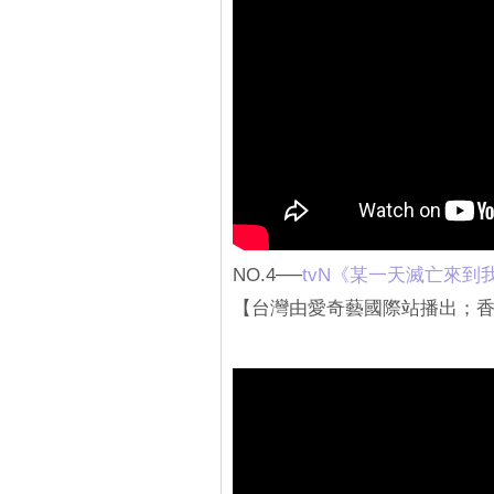
NO.4──
tvN《某一天滅亡來到
【台灣由愛奇藝國際站播出；