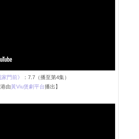
我家門前》
：7.7（播至第4集）
香港由
黃Viu煲劇平台
播出】