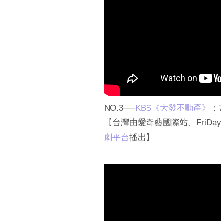
NO.3──
KBS《大發不動產》
：
【台灣由愛奇藝國際站、FriDay影
劇平台
播出】