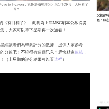
e to Heaven：我是遺物整理師》來到TOP 5，大家看了
嗎？
父親節特
色：蘇志
C的《有目標了》，此劇為上年MBC劇本公募得獎
４集，大家可以等下星期再一次過看！
韓星網讀者們為韓劇評分的數據，提供大家參考，
週的分數吧！不曉得有這個訊息？趕快點進
連結
，
數！（上星期的評分結果可以看
這裡
）
下載KSD