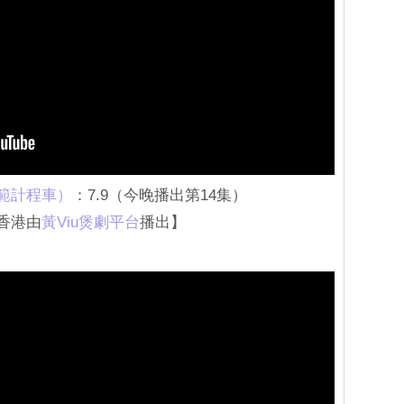
模範計程車）
：7.9（今晚播出第14集）
；香港由
黃Viu煲劇平台
播出】