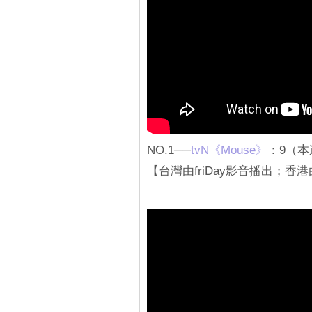
NO.1──
tvN《Mouse》
：9（
【台灣由friDay影音播出；香港由