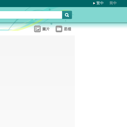
繁中
简中
圖片
星檔