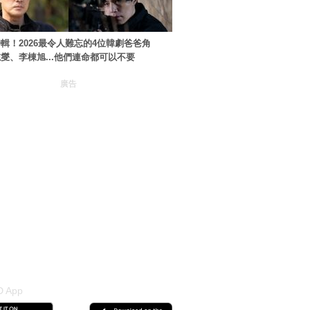
輯！2026最令人難忘的4位韓劇爸爸角
燮、李棟旭...他們連命都可以不要
廣告
 App