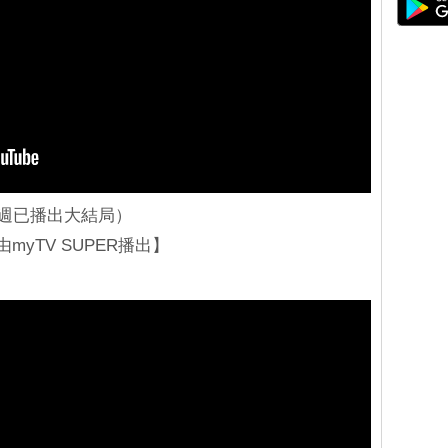
本週已播出大結局）
myTV SUPER播出】