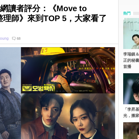
讀者評分：《Move to
熱門
整理師》來到TOP 5，大家看了
young
68
李瑞鎮＆
正的秘書
首播
「李昇
光，搬家