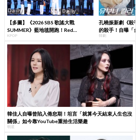
【多圖】《2026 SBS 歌謠大戰
孔曉振新劇《殺手
SUMMER》藍地毯開跑！Red
的殺手！自曝「台
KPOP
韓劇
Velvet、Stray Kids、ATEEZ、RIIZE
小很多XD
等愛豆登場
韓佳人自曝曾陷入倦怠期！坦言「就算今天結束人生也沒
關係」如今靠YouTube重拾生活樂趣
明星