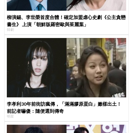
柳演錫、李世榮首度合體！確定加盟虐心史劇《公主貪戀
書生》 上演「朝鮮版羅密歐與茱麗葉」
韓劇
李孝利30年前街訪瘋傳，「滿滿膠原蛋白」嫩樣出土！
前記者嚇傻：隨便選到傳奇
明星