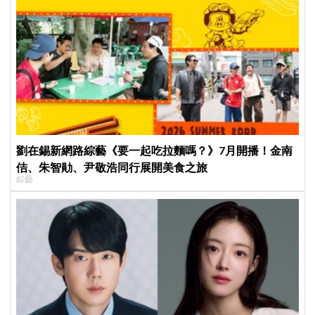
劉在錫新網路綜藝《要一起吃拉麵嗎？》7月開播！金南
佶、朱智勛、尹敬浩同行展開美食之旅
綜藝