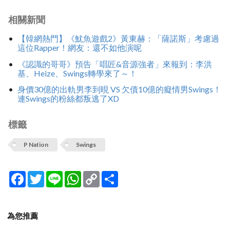
相關新聞
【韓網熱門】《魷魚遊戲2》黃東赫：「薩諾斯」考慮過
這位Rapper！網友：還不如他演呢
《認識的哥哥》預告「唱匠&音源強者」來報到：李洪
基、Heize、Swings轉學來了～！
身價30億的出軌男李到晛 VS 欠債10億的癡情男Swings！
連Swings的粉絲都叛逃了XD
標籤
P Nation
Swings
Facebook
Twitter
Line
WhatsApp
Copy
分
Link
享
為您推薦