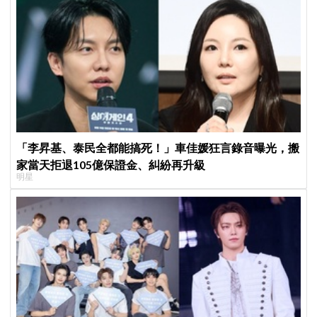
「李昇基、泰民全都能搞死！」車佳媛狂言錄音曝光，搬
家當天拒退105億保證金、糾紛再升級
明星