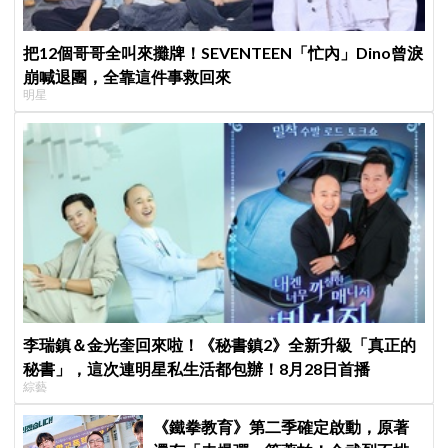
把12個哥哥全叫來攤牌！SEVENTEEN「忙內」Dino曾淚
崩喊退團，全靠這件事救回來
明星
李瑞鎮＆金光奎回來啦！《秘書鎮2》全新升級「真正的
秘書」，這次連明星私生活都包辦！8月28日首播
綜藝
《鐵拳教育》第二季確定啟動，原著