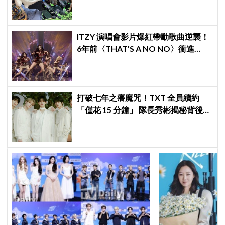
ITZY 演唱會影片爆紅帶動歌曲逆襲！
6年前〈THAT'S A NO NO〉衝進
Melon音源榜、突破600萬觀看
打破七年之癢魔咒！TXT 全員續約
「僅花 15 分鐘」 隊長秀彬揭秘背後原
因：大家都帶好了答案！