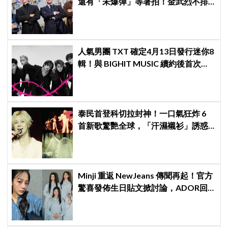
還有「未爆彈」等著拍！金武烈不排
除「打更大」
人氣男團 TXT 確定4月13日發行迷你8
輯！與 BIGHIT MUSIC 續約後首次回
歸，粉絲已迫不及待
泰民首登科切拉封神！一口氣狂炸 6
首新歌驚艷全球，「汗濕襯衫」誘惑
爆表、首位韓男 Solo 寫歷史
Minji 重返 NewJeans 傳聞再起！官方
驚喜發佈生日貼文掀討論，ADOR回
應「正持續協商中」