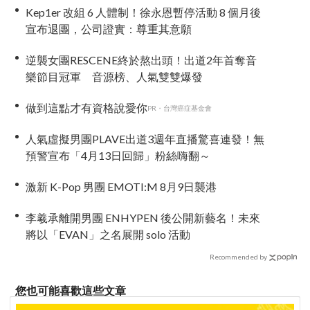
Kep1er 改組 6 人體制！徐永恩暫停活動 8 個月後
宣布退團，公司證實：尊重其意願
逆襲女團RESCENE終於熬出頭！出道2年首奪音
樂節目冠軍 音源榜、人氣雙雙爆發
做到這點才有資格說愛你
PR・台灣癌症基金會
人氣虛擬男團PLAVE出道3週年直播驚喜連發！無
預警宣布「4月13日回歸」粉絲嗨翻～
激新 K-Pop 男團 EMOTI:M 8月9日襲港
李羲承離開男團 ENHYPEN 後公開新藝名！未來
將以「EVAN」之名展開 solo 活動
Recommended by
您也可能喜歡這些文章