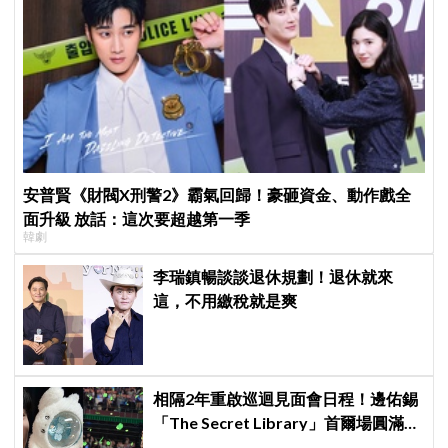
安普賢《財閥X刑警2》霸氣回歸！豪砸資金、動作戲全
面升級 放話：這次要超越第一季
韓劇
李瑞鎮暢談談退休規劃！退休就來
這，不用繳稅就是爽
相隔2年重啟巡迴見面會日程！邊佑錫
「The Secret Library」首爾場圓滿結
束，見粉絲四葉草應援淚眼汪汪