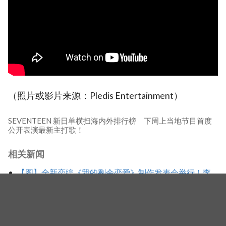
（照片或影片来源：Pledis Entertainment）
SEVENTEEN 新日单横扫海内外排行榜 下周上当地节目首度
公开表演最新主打歌！
相关新闻
【图】全新恋综《我的剩余恋爱》制作发表会举行！李
世荣、郑容和、SEVENTEEN DK、崔睿娜组成主持阵容
SEVENTEEN 又有 2 人要入伍！DK、Vernon 兵役日程曝
光，预录内容备齐宠粉不间断
V.I.P、CARAT、ONCE全来了！10大K-pop粉丝团领袖