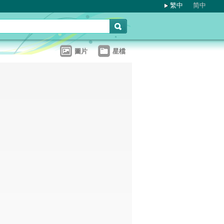
繁中
简中
圖片
星檔