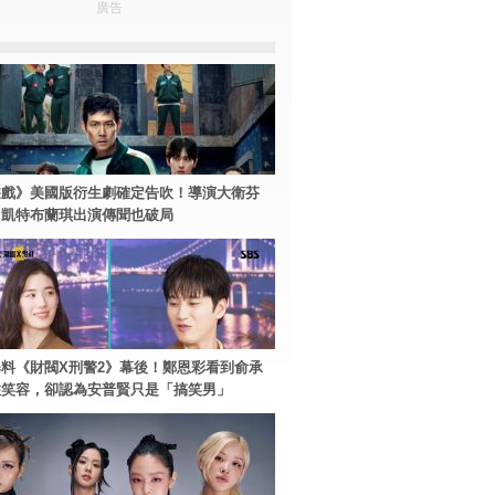
廣告
遊戲》美國版衍生劇確定告吹！導演大衛芬
、凱特布蘭琪出演傳聞也破局
料《財閥X刑警2》幕後！鄭恩彩看到俞承
住笑容，卻認為安普賢只是「搞笑男」