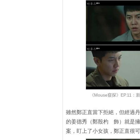
《Mouse窺探》EP.1
雖然鄭正直當下拒絕，但經過
的姜德秀（鄭殷杓 飾）就是
案，盯上了小女孩，鄭正直很