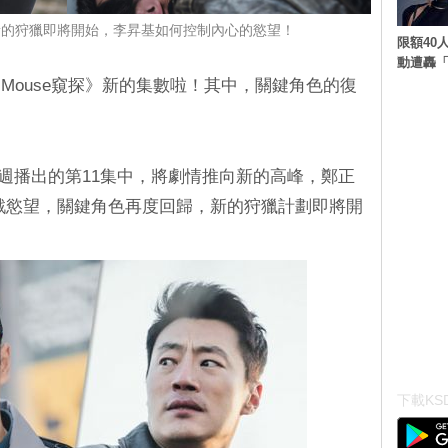
1：新的狩獵即將開始，李昇基如何控制內心的慾望！
限額40人
動遭轟「
Mouse窺探》新的集數啦！其中，關鍵角色的復
。
》上週播出的第11集中，將劇情推向新的高峰，鄭正
戮慾望，關鍵角色再度回歸，新的狩獵計劃即將開
下載KSD