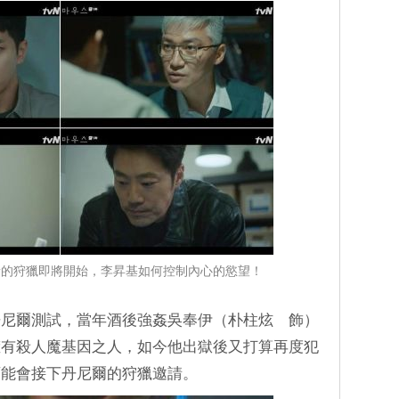
1：新的狩獵即將開始，李昇基如何控制內心的慾望！
丹尼爾測試，當年酒後強姦吳奉伊（朴柱炫 飾）
擁有殺人魔基因之人，如今他出獄後又打算再度犯
可能會接下丹尼爾的狩獵邀請。