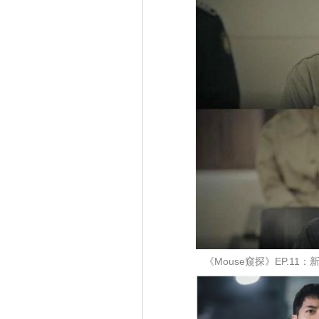
《Mouse窺探》EP.1