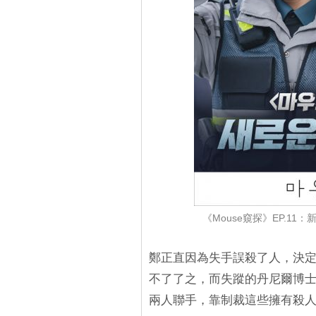
《Mouse窺探》EP.1
鄭正直因為失手誤殺了人，決
不了了之，而失蹤的丹尼爾博士
兩人聯手，靠制裁這些擁有殺