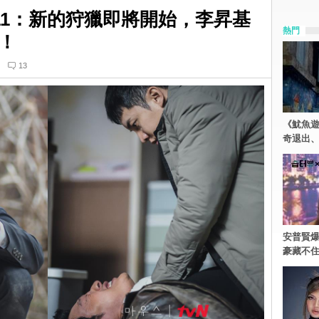
P.11：新的狩獵即將開始，李昇基
熱門
！
13
《魷魚
奇退出
安普賢爆
豪藏不