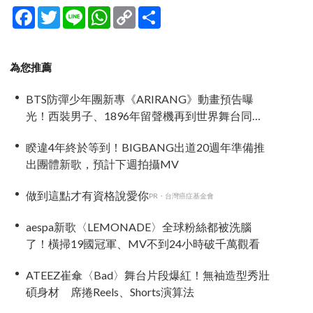
Facebook
Twitter
Line
WhatsApp
Copy
分
Link
享
為您推薦
BTS防彈少年團新專《ARIRANG》動畫預告曝
光！西裝男子、1896年留聲機再到世界舞台同步
亮相
睽違4年終於等到！BIGBANG出道20週年準備推
出團體新歌，預計下週拍攝MV
做到這點才有資格說愛你
PR・台灣癌症基金會
aespa新歌〈LEMONADE〉全球粉絲都被洗腦
了！橫掃19國冠軍、MV不到24小時破千萬觀看
ATEEZ崔傘〈Bad〉舞台片段爆紅！無袖造型秀壯
碩身材 席捲Reels、Shorts演算法