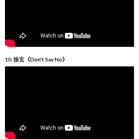
10. 徐玄《Don't Say No》