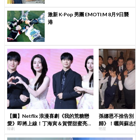
激新 K-Pop 男團 EMOTI:M 8月9日襲
港
【圖】Netflix 浪漫喜劇《我的荒糖戀
孫娜恩不捨告別《
愛》即將上線！丁海寅＆賀營甜蜜亮相
歸》！曬與蘇志燮
韓劇
明星
製作發表會，甜蜜CP化學反應引期待
朱相昱暖心合照，