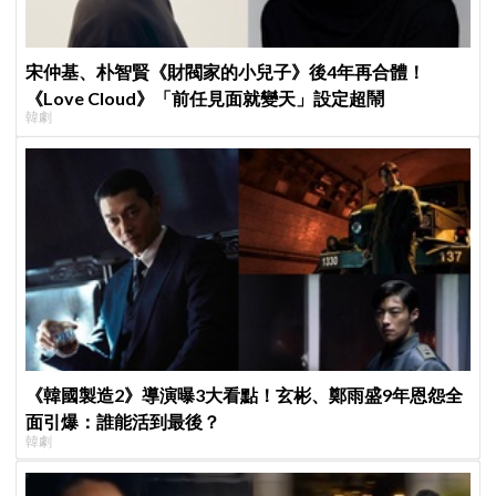
宋仲基、朴智賢《財閥家的小兒子》後4年再合體！
《Love Cloud》「前任見面就變天」設定超鬧
韓劇
《韓國製造2》導演曝3大看點！玄彬、鄭雨盛9年恩怨全
面引爆：誰能活到最後？
韓劇