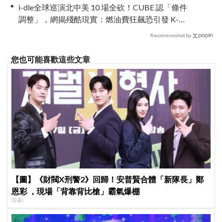
i-dle全球巡演北中美 10 場全砍！CUBE 認「條件
調整」，網揭殘酷現實：燃油費狂飆恐引發 K-
Pop 棄美潮？
Recommended by
您也可能喜歡這些文章
【圖】《財閥X刑警2》回歸！安普賢合體「新隊長」鄭
恩彩 ，現場「背靠背比槍」霸氣爆棚
韓劇