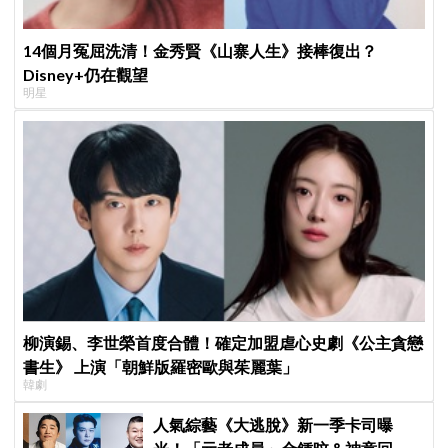
14個月冤屈洗清！金秀賢《山寨人生》接棒復出？
Disney+仍在觀望
明星
柳演錫、李世榮首度合體！確定加盟虐心史劇《公主貪戀
書生》 上演「朝鮮版羅密歐與茱麗葉」
韓劇
人氣綜藝《大逃脫》新一季卡司曝