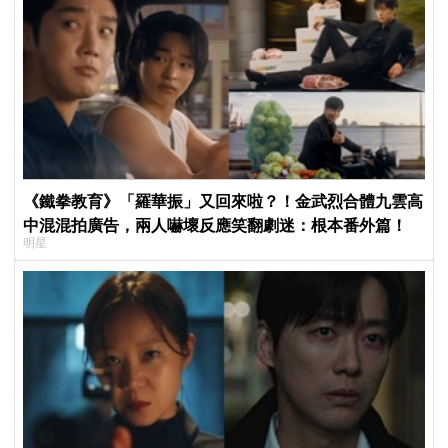
《鐵拳教育》「羅華振」又回來啦？！金武烈合體九雲高
中混混拍廣告，兩人嚇壞反應笑翻劇迷：根本番外篇！
明星