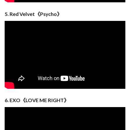
5. Red Velvet《Psycho》
6. EXO《LOVE ME RIGHT》