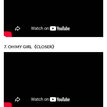
7. OH MY GIRL《CLOSER》