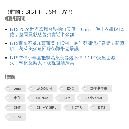
（封圖：BIG HIT，SM，JYP）
相關新聞
BTS 2026世界盃舞台裝拍出天價！Jimin一件上衣飆破1.5
億，整團貢獻慈善拍賣近半金額
BTS宣布不參加葛萊美！抵制「最佳亞洲流行音樂」新獎
項 葛萊美火速回應仍難平息爭議
BTS防彈少年團抵制葛萊美獎燒不停！CEO急出面滅
火，韓網反應大：歧視還裝清高
標籤
Luna
LABOUM
EXO
防彈少年團
徐玄
SHINee
SF9
Red Velvet
ONF
OH MY GIRL
NCT U
BTS
2PM