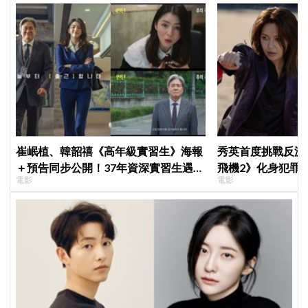
崔岷植、韓韶禧《高年級實習生》海報
秀英首度挑戰反派
＋預告同步公開！37年資深實習生遇上
飛機2》化身犯罪
電影
電影
美女CEO