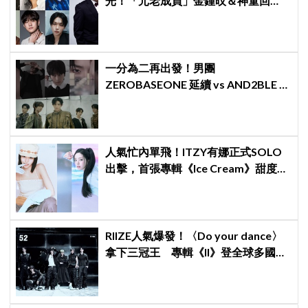
光！「元老成員」金鍾旼＆神童回
歸，SEVENTEEN 勝寛驚喜加盟，姜
鎬童缺席成最大焦點
一分為二再出發！男團
ZEROBASEONE 延續 vs AND2BLE 重
生，同門分裂「雙團對決」5月同時出
擊
人氣忙內單飛！ITZY有娜正式SOLO
出擊，首張專輯《Ice Cream》甜度爆
表～
RIIZE人氣爆發！〈Do your dance〉
拿下三冠王 專輯《II》登全球多國排
行榜冠軍