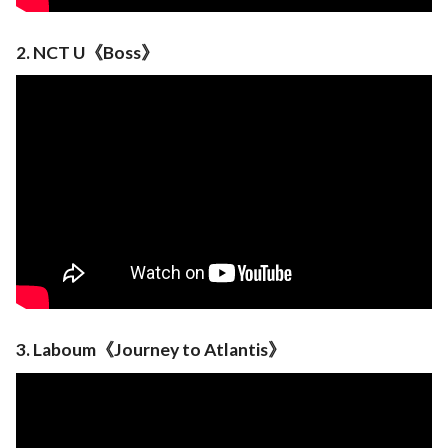
2. NCT U《Boss》
3. Laboum《Journey to Atlantis》