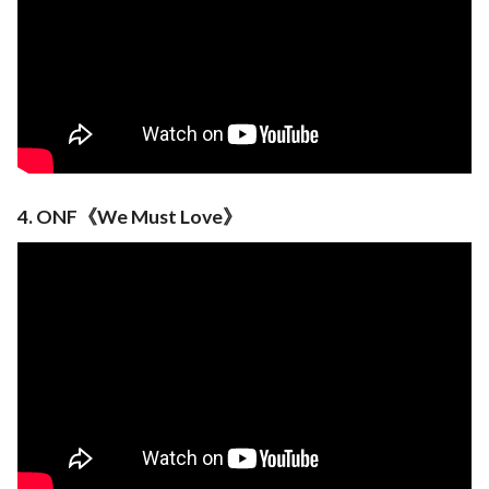
4. ONF《We Must Love》