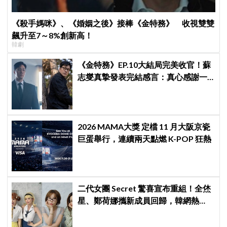
《殺手媽咪》、《婚姻之後》接棒《金特務》 收視雙雙
飆升至7～8%創新高！
韓劇
《金特務》EP.10大結局完美收官！蘇
志燮真摯發表完結感言：真心感謝一
路陪伴我們到最後的觀眾
2026 MAMA大獎 定檔 11 月大阪京瓷
巨蛋舉行，連續兩天點燃 K-POP 狂熱
二代女團 Secret 驚喜宣布重組！全烋
星、鄭荷娜攜新成員回歸，韓網熱
議：非要選新成員嗎？