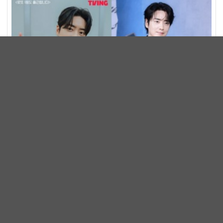
李浚赫X帳號遭駭客入侵！公司緊急示警「別點連結、別
查看私訊」粉絲注意了
明星