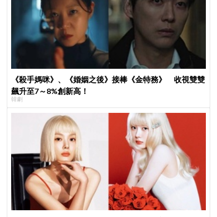
《殺手媽咪》、《婚姻之後》接棒《金特務》 收視雙雙
飆升至7～8%創新高！
韓劇