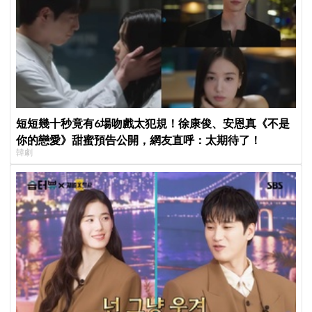
短短幾十秒竟有6場吻戲太犯規！徐康俊、安恩真《不是
你的戀愛》甜蜜預告公開，網友直呼：太期待了！
韓劇