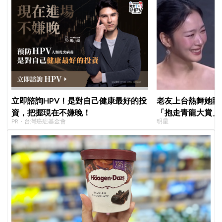
立即諮詢HPV！是對自己健康最好的投
老友上台熱舞她眼
資，把握現在不嫌晚！
「抱走青龍大賞」
PR・台灣癌症基金會
明星
「呀！」真情流露