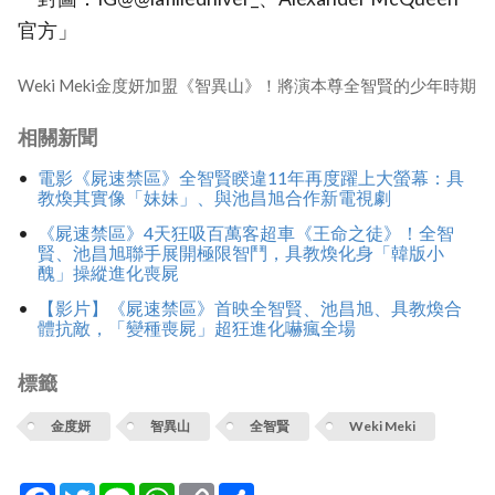
官方」
Weki Meki金度妍加盟《智異山》！將演本尊全智賢的少年時期
相關新聞
電影《屍速禁區》全智賢睽違11年再度躍上大螢幕：具
教煥其實像「妹妹」、與池昌旭合作新電視劇
《屍速禁區》4天狂吸百萬客超車《王命之徒》！全智
賢、池昌旭聯手展開極限智鬥，具教煥化身「韓版小
醜」操縱進化喪屍
【影片】《屍速禁區》首映全智賢、池昌旭、具教煥合
體抗敵，「變種喪屍」超狂進化嚇瘋全場
標籤
金度妍
智異山
全智賢
Weki Meki
Facebook
Twitter
Line
WhatsApp
Copy
分