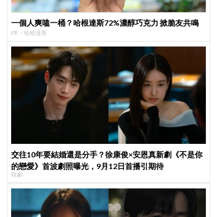
一個人爽嗑一桶？哈根達斯72%濃醇巧克力 掀脆友共鳴
PR・哈根達斯
交往10年要結婚還是分手？徐康俊×安恩真新劇《不是你
的戀愛》首波劇照曝光，9月12日首播引期待
韓劇