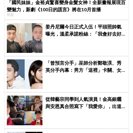
「國民妹妹」金裕貞驚喜變身金髮女神！全新畫報展現百
變魅力，新劇《100日的謊言》將在10月首播
明星
姜丹尼爾今日正式入伍！平頭照帥氣
曝光，溫柔承諾粉絲：「我會好去好
回的」
「曾預言分手」巫師分析鄭敬淏、秀
英分手內幕：男方「這裡」卡關、女
方心碎等累了... 驚曝未來仍有復合可
能？
從韓藝宗同學到人氣演員！金高銀曬
與安恩真合照寫下「我愛你」，出道
前結下的10年友情至今依舊深厚