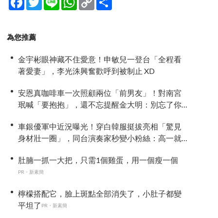
Link
享
為您推薦
金宇彬眼神藏不住愛意！申敏兒一登台「全程看
著愛妻」，李光洙興奮歡呼到被制止 XD
安恩真咖啡車一次照顧兩位「前男友」！對南宮
珉喊「要抱抱」，還不忘提醒金大明：別忘了你
新婚 XD
車銀優軍中近況曝光！穿白韓服挺拔亮相「驚見
身材壯一圈」，同台演奏家秒變小粉絲：高一就
喜歡他
肚腩一抓一大把，只需1個雞蛋，用一個瘦一個
PR・新素簡
檸檬搭配它，臉上斑點全部消失了，小肚子都變
平坦了
PR・新素簡