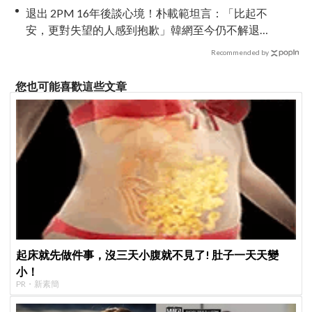
退出 2PM 16年後談心境！朴載範坦言：「比起不
安，更對失望的人感到抱歉」韓網至今仍不解退
團原因
Recommended by
您也可能喜歡這些文章
起床就先做件事，沒三天小腹就不見了! 肚子一天天變
小！
PR・新素簡