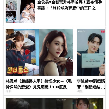
金俊昊♥金智珉升格準爸媽！宣布懷孕
喜訊：「終於成為夢想中的三口之
家」
朴恩斌《超能路人甲》搞怪少女→《毛
李浚赫X帳號遭駭
骨悚然的戀愛》見鬼霸總！180度反差
警「別點連結、別
韓劇
明星
演技獲讚「信看演員」
了