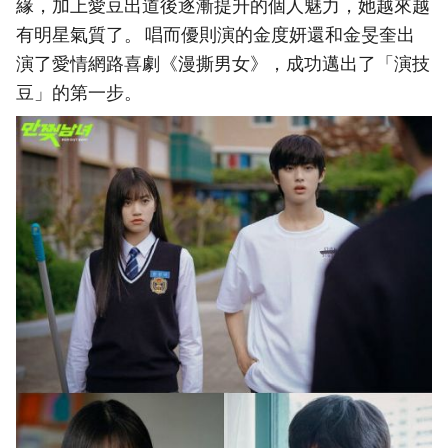
緣，加上愛豆出道後逐漸提升的個人魅力，她越來越
有明星氣質了。 唱而優則演的金度妍還和金旻奎出
演了愛情網路喜劇《漫撕男女》，成功邁出了「演技
豆」的第一步。