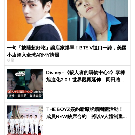
一句「披薩超好吃」讓店家爆單！BTS V隨口一誇，美國
小店湧入全球ARMY擠爆
明星
Disney+《殺人者的購物中心2》李棟
旭進化2.0！世界觀再延伸 岡田將生
登場竟殺了「他」
THE BOYZ簽約新廠牌續團體活動！
成員NEW缺席合約 將以9人體制重
啟新篇章