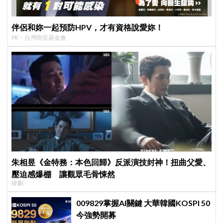
伴侶和妳一起預防HPV，才有資格說愛妳！
PR・台灣癌症基金會
朱相昱《金特務：本色回歸》反派演技封神！扭曲父愛、
壓迫感爆棚 讓觀眾毛骨悚然
韓劇
009829掌握AI關鍵 大華韓國KOSPI 50
今強勢開募