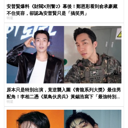
安普賢爆料《財閥X刑警2》幕後！鄭恩彩看到俞承豪藏
不住笑容，卻認為安普賢只是「搞笑男」
明星
原本只是特別出演，竟逆襲入圍《青龍系列大獎》最佳男
配角！李相二憑《菜鳥伙房兵》黃錫浩寫下「最強特別出
明星
演」傳奇