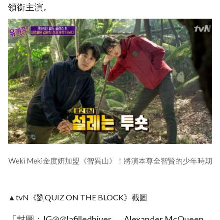
領銜主演。
Weki Meki金度妍加盟《智異山》！將演本尊全智賢的少年時期
▲tvN《劉QUIZ ON THE BLOCK》截圖
「封圖：IG@@lafilledhiver_、Alexander McQueen