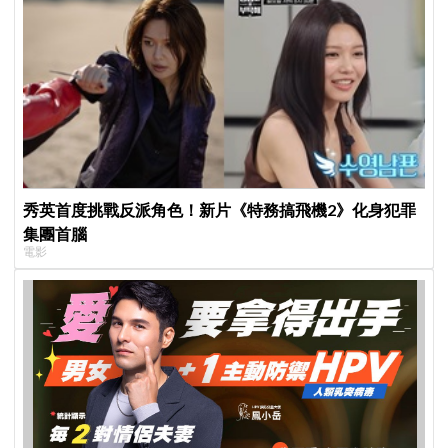
秀英首度挑戰反派角色！新片《特務搞飛機2》化身犯罪
集團首腦
電影