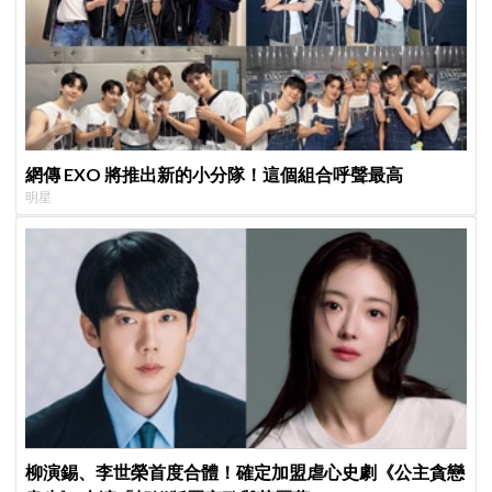
網傳 EXO 將推出新的小分隊！這個組合呼聲最高
明星
柳演錫、李世榮首度合體！確定加盟虐心史劇《公主貪戀