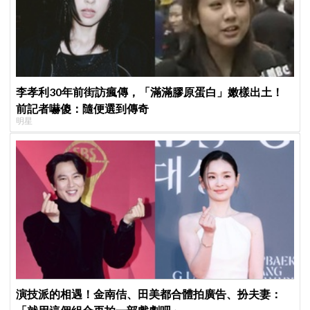
李孝利30年前街訪瘋傳，「滿滿膠原蛋白」嫩樣出土！
前記者嚇傻：隨便選到傳奇
明星
演技派的相遇！金南佶、田美都合體拍廣告、扮夫妻：