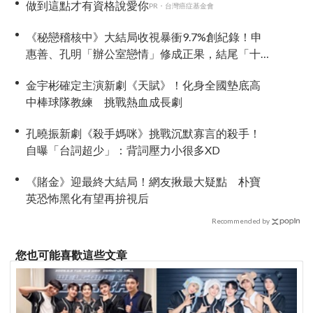
做到這點才有資格說愛你
PR・台灣癌症基金會
《秘戀稽核中》大結局收視暴衝9.7%創紀錄！申
惠善、孔明「辦公室戀情」修成正果，結尾「十
指緊扣」甜到蛀牙
金宇彬確定主演新劇《天賦》！化身全國墊底高
中棒球隊教練 挑戰熱血成長劇
孔曉振新劇《殺手媽咪》挑戰沉默寡言的殺手！
自曝「台詞超少」：背詞壓力小很多XD
《賭金》迎最終大結局！網友揪最大疑點 朴寶
英恐怖黑化有望再拚視后
Recommended by
您也可能喜歡這些文章