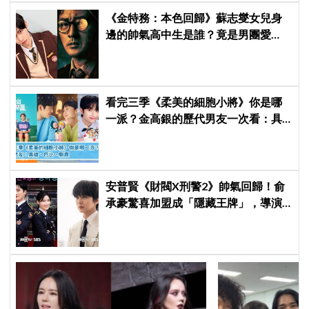
《金特務：本色回歸》蘇志燮女兒身
邊的帥氣高中生是誰？竟是男團愛
豆，首次挑戰演戲便留下深刻印象
看完三季《柔美的細胞小將》你是哪
一派？金高銀的歷代男友一次看：具
雄、巴比、馴鹿
安普賢《財閥X刑警2》帥氣回歸！俞
承豪驚喜加盟成「隱藏王牌」，導演
笑曝：太有存在感決定提前登場