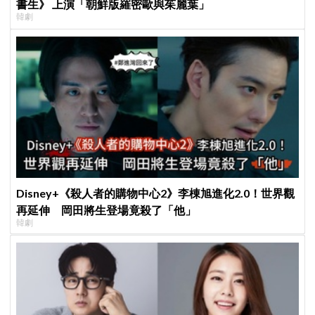
書生》 上演「朝鮮版羅密歐與茱麗葉」
韓劇
Disney+《殺人者的購物中心2》李棟旭進化2.0！世界觀
再延伸 岡田將生登場竟殺了「他」
韓劇