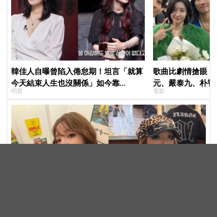
韓佳人自曝曾陷入倦怠期！坦言「就算
歌曲比劇情搶眼！
今天結束人生也沒關係」如今靠
元、嚴泰九、朴智
明星
電影
YouTube重拾生活樂趣
曲《Love Is》超
以為YG很自由，其實連去廁所都要經紀人許可！2NE1