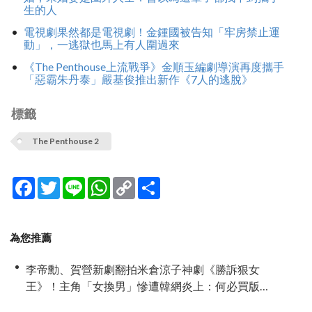
生的人
電視劇果然都是電視劇！金鍾國被告知「牢房禁止運
動」，一逃獄也馬上有人圍過來
《The Penthouse上流戰爭》金順玉編劇導演再度攜手
「惡霸朱丹泰」嚴基俊推出新作《7人的逃脫》
標籤
The Penthouse 2
Facebook
Twitter
Line
WhatsApp
Copy
分
Link
享
為您推薦
李帝勳、賀營新劇翻拍米倉涼子神劇《勝訴狠女
王》！主角「女換男」慘遭韓網炎上：何必買版
權？