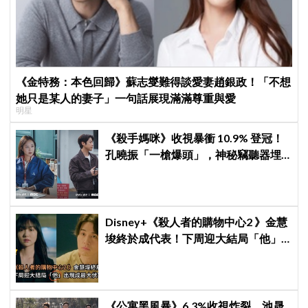
《金特務：本色回歸》蘇志燮難得談愛妻趙銀政！「不想
她只是某人的妻子」一句話展現滿滿尊重與愛
明星
《殺手媽咪》收視暴衝 10.9% 登冠！
孔曉振「一槍爆頭」，神秘竊聽器埋
伏筆
Disney+《殺人者的購物中心2 》金慧
埈終於成代表！下周迎大結局「他」
出現成最大伏筆
《公寓黑風暴》6.3%收視炸裂，池晟