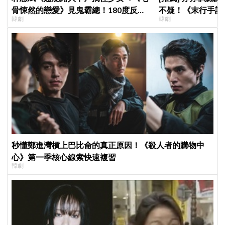
骨悚然的戀愛》見鬼霸總！180度反差
不疑！《末行手記
韓劇
韓劇
演技獲讚「信看演員」
花讓老師崔岷植一
秒懂鄭進灣槓上巴比侖的真正原因！《殺人者的購物中
心》第一季核心線索快速複習
韓劇