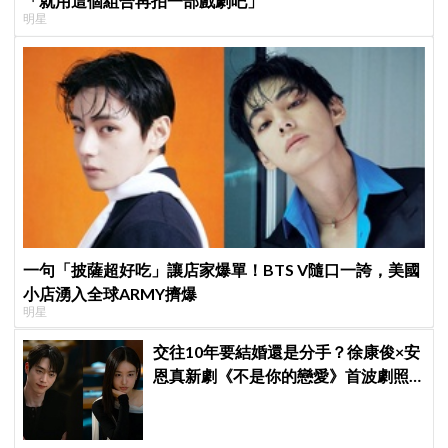
「就用這個組合再拍一部戲劇吧」
明星
一句「披薩超好吃」讓店家爆單！BTS V隨口一誇，美國
小店湧入全球ARMY擠爆
明星
交往10年要結婚還是分手？徐康俊×安
恩真新劇《不是你的戀愛》首波劇照
曝光，9月12日首播引期待