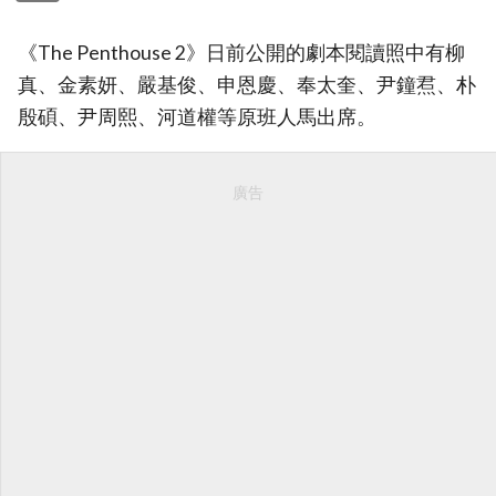
《The Penthouse 2》日前公開的劇本閱讀照中有柳
真、金素妍、嚴基俊、申恩慶、奉太奎、尹鐘焄、朴
殷碩、尹周熙、河道權等原班人馬出席。
廣告