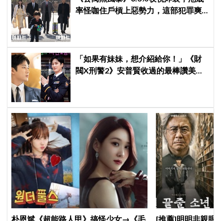
率怪咖住戶槓上惡勢力，這部犯罪爽
劇週末全韓都在看
「如果有妹妹，想介紹給你！」《財
閥X刑警2》安普賢收過的最棒讚美，
連哥哥們都認證的好品格～
朴恩斌《超能路人甲》搞怪少女→《毛
[推薦]明明非親