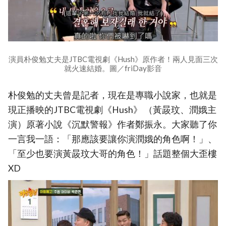
演員朴俊勉丈夫是JTBC電視劇《Hush》原作者！兩人見面三次
就火速結婚。圖／friDay影音
朴俊勉的丈夫曾是記者，現在是專職小說家，也就是
現正播映的JTBC電視劇《Hush》 （黃晸玟、潤娥主
演）原著小說《沉默警報》作者鄭振永。大家聽了你
一言我一語：「那應該要讓你演潤娥的角色啊！」、
「至少也要演黃晸玟大哥的角色！」話題整個大歪樓
XD