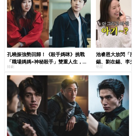
孔曉振強勢回歸！《殺手媽咪》挑戰
池睿恩大放閃「甜
「職場媽媽×神秘殺手」雙重人生，與
錫、劉在錫、李光
韓劇
明星
鄭準元展開反差夫妻線
竅」！網笑瘋：被