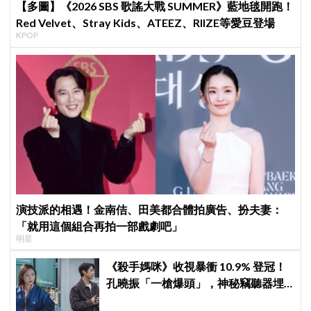
【多圖】《2026 SBS 歌謠大戰 SUMMER》藍地毯開跑！
Red Velvet、Stray Kids、ATEEZ、RIIZE等愛豆登場
KPOP
演技派的相遇！金南佶、田美都合體拍廣告、扮夫妻：
「就用這個組合再拍一部戲劇吧」
明星
《殺手媽咪》收視暴衝 10.9% 登冠！
孔曉振「一槍爆頭」，神秘竊聽器埋
伏筆