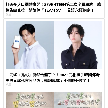
打破多人口團體魔咒！SEVENTEEN第二次全員續約，感
性告白克拉：請陪伴「TEAM SVT」見證永恆約定！
明星
「元斌＋元彬」竟然合體了？！RIIZE元彬攜手韓國傳奇
美男元斌代言同品牌，韓網瘋喊：兩個帥哥來了！
明星