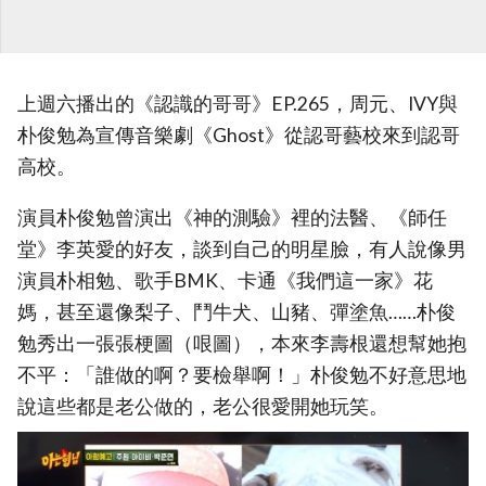
上週六播出的《認識的哥哥》EP.265，周元、IVY與
朴俊勉為宣傳音樂劇《Ghost》從認哥藝校來到認哥
高校。
演員朴俊勉曾演出《神的測驗》裡的法醫、《師任
堂》李英愛的好友，談到自己的明星臉，有人說像男
演員朴相勉、歌手BMK、卡通《我們這一家》花
媽，甚至還像梨子、鬥牛犬、山豬、彈塗魚……朴俊
勉秀出一張張梗圖（哏圖），本來李壽根還想幫她抱
不平：「誰做的啊？要檢舉啊！」朴俊勉不好意思地
說這些都是老公做的，老公很愛開她玩笑。