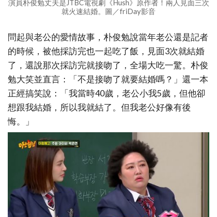
演員朴俊勉丈夫是JTBC電視劇《Hush》原作者！兩人見面三次
就火速結婚。圖／friDay影音
問起與老公的愛情故事，朴俊勉說當年老公還是記者
的時候，被他採訪完也一起吃了飯，見面3次就結婚
了，還說那次採訪完就接吻了，全場大吃一驚。朴俊
勉大笑並直言：「不是接吻了就要結婚嗎？」還一本
正經搞笑說：「我當時40歲，老公小我5歲，但他卻
想跟我結婚，所以我就結了。但我老公好像有後
悔。」