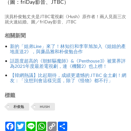
（圖：friDay影音、JTBC）
演員朴俊勉丈夫是JTBC電視劇《Hush》原作者！兩人見面三次
就火速結婚。圖／friDay影音、JTBC
相關新聞
新的「姐弟Line」來了！林知衍和李宰旭加入《姐姐的產
地直送2》，與廉晶雅和朴俊勉合作
話題度超高的《朝鮮驅魔師》&《Penthouse3》被業界評
為2021年度最差電視劇，連《機醫2》也上榜！
【韓網熱議】比起期待，成績更遺憾的 JTBC 金土劇！網
友：「沒想到會這樣完蛋，除了《怪物》都不行」
標籤
朴俊勉
HUSH
Facebook
Twitter
Line
WhatsApp
Copy
分
Link
享