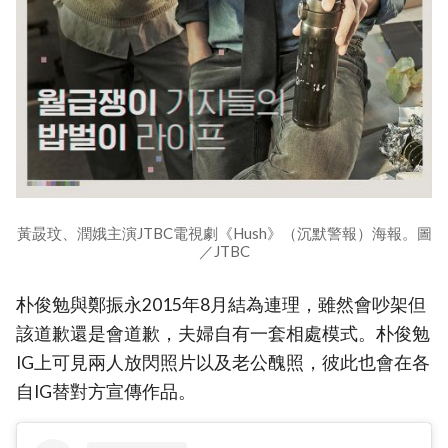
黃晸玟、潤娥主演JTBC電視劇《Hush》（沉默警報）海報。圖
／JTBC
朴俊勉與鄭振永2015年8月結為連理，雖然會吵架但
該道歉還是會道歉，夫婦自有一套相處模式。朴俊勉
IG上可見兩人放閃照片以及老公醜照，彼此也會在各
自IG替對方宣傳作品。