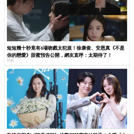
短短幾十秒竟有6場吻戲太犯規！徐康俊、安恩真《不是
你的戀愛》甜蜜預告公開，網友直呼：太期待了！
韓劇