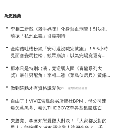
為您推薦
李相二新戲《殺手媽咪》化身熱血刑警！對決孔
曉振「私刑正義」引爆期待
金南佶吐槽粉絲「安可還沒喊完就跑」！5.5小時
見面會變馬拉松，觀眾崩潰：以為完場竟還有
「第三部」？
原本只是特別出演，竟逆襲入圍《青龍系列大
獎》最佳男配角！李相二憑《菜鳥伙房兵》黃錫
浩寫下「最強特別出演」傳奇
做到這點才有資格說愛你
PR・台灣癌症基金會
自由了！VIVIZ告贏惡劣所屬社BPM，母公司連
爆欠薪黑幕、泰民THE BOYZ李昇基集體逃亡
夫勝寬、李泳知戀愛觀大對決！「大家都反對的
男人」能嫁嗎？ 泳知語出驚人讓網全急了：千萬