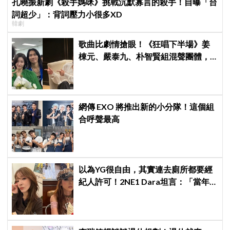
孔曉振新劇《殺手媽咪》挑戰沉默寡言的殺手！自曝「台
詞超少」：背詞壓力小很多XD
韓劇
歌曲比劇情搶眼！《狂唱下半場》姜
棟元、嚴泰九、朴智賢組混聲團體，
劇中曲《Love Is》超洗腦
網傳 EXO 將推出新的小分隊！這個組
合呼聲最高
以為YG很自由，其實連去廁所都要經
紀人許可！2NE1 Dara坦言：「當年
超羨慕少女時代」