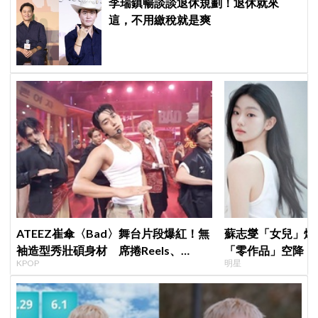
李瑞鎮暢談談退休規劃！退休就來
這，不用繳稅就是爽
ATEEZ崔傘〈Bad〉舞台片段爆紅！無
蘇志燮「女兒」爆
袖造型秀壯碩身材 席捲Reels、
「零作品」空降《
KPOP
明星
Shorts演算法
片被挖出網驚呆：