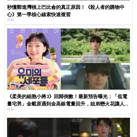
秒懂鄭進灣槓上巴比侖的真正原因！《殺人者的購物中
心》第一季核心線索快速複習
韓劇
《柔美的細胞小將3》回歸倒數！最新預告曝光：「低電
量宅男」金載原遇到金高銀電量回升，姐弟戀火花讓人期
韓劇
待爆棚