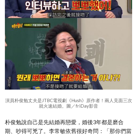
演員朴俊勉丈夫是JTBC電視劇《Hush》原作者！兩人見面三次
就火速結婚。圖／friDay影音
朴俊勉說自己是先結婚再戀愛，婚後3年都是磨合
期、吵得可兇了。李常敏依舊很好奇問：「那你們當