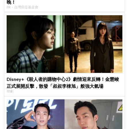
晚！
PR・台灣癌症基金會
Disney+《殺人者的購物中心2》劇情迎來反轉！金慧峻
正式展開反擊，散發「叔叔李棟旭」般強大氣場
韓劇