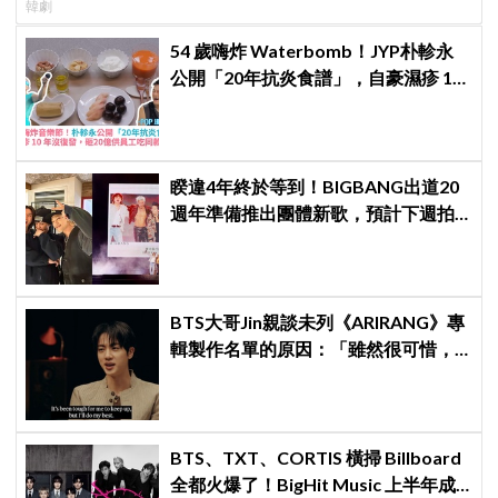
韓劇
54 歲嗨炸 Waterbomb！JYP朴軫永
公開「20年抗炎食譜」，自豪濕疹 10
年沒復發、砸20億供員工吃同款有機
餐
睽違4年終於等到！BIGBANG出道20
週年準備推出團體新歌，預計下週拍
攝MV
BTS大哥Jin親談未列《ARIRANG》專
輯製作名單的原因：「雖然很可惜，
但那是最好的選擇」
BTS、TXT、CORTIS 橫掃 Billboard
全都火爆了！BigHit Music 上半年成