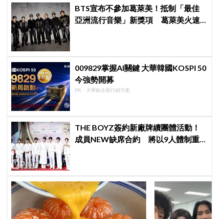
BTS宣布不參加葛萊美！抵制「最佳
亞洲流行音樂」新獎項 葛萊美火速
回應仍難平息爭議
009829掌握AI關鍵 大華韓國KOSPI 50
今強勢開募
PR・大華銀全能行銷方案
THE BOYZ簽約新廠牌續團體活動！
成員NEW缺席合約 將以9人體制重
啟新篇章