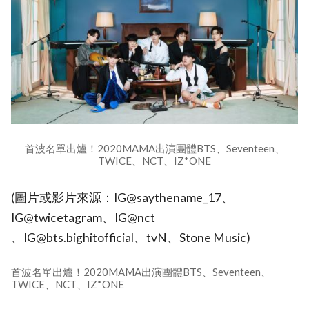
首波名單出爐！2020MAMA出演團體BTS、Seventeen、
TWICE、NCT、IZ*ONE
(圖片或影片來源：IG@saythename_17、
IG@twicetagram、IG@nct
、IG@bts.bighitofficial、tvN、Stone Music)
首波名單出爐！2020MAMA出演團體BTS、Seventeen、
TWICE、NCT、IZ*ONE