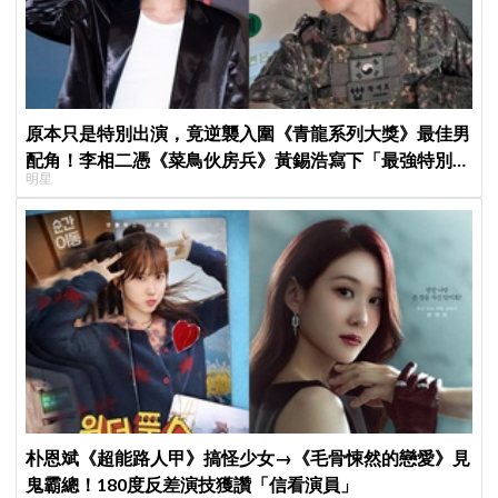
原本只是特別出演，竟逆襲入圍《青龍系列大獎》最佳男
配角！李相二憑《菜鳥伙房兵》黃錫浩寫下「最強特別出
明星
演」傳奇
朴恩斌《超能路人甲》搞怪少女→《毛骨悚然的戀愛》見
鬼霸總！180度反差演技獲讚「信看演員」