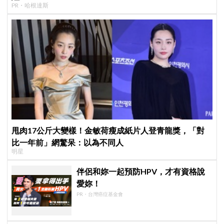
PR・哈根達斯
甩肉17公斤大變樣！金敏荷瘦成紙片人登青龍獎，「對
比一年前」網驚呆：以為不同人
明星
伴侶和妳一起預防HPV，才有資格說
愛妳！
PR・台灣癌症基金會