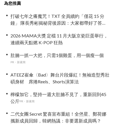
為您推薦
打破七年之癢魔咒！TXT 全員續約「僅花 15 分
鐘」 隊長秀彬揭秘背後原因：大家都帶好了答
案！
2026 MAMA大獎 定檔 11 月大阪京瓷巨蛋舉行，
連續兩天點燃 K-POP 狂熱
肚腩一抓一大把，只需1個雞蛋，用一個瘦一個
PR・新素簡
ATEEZ崔傘〈Bad〉舞台片段爆紅！無袖造型秀壯
碩身材 席捲Reels、Shorts演算法
檸檬加它，堅持一週大肚腩不見了，重新回到45
公斤
PR・新素簡
二代女團 Secret 驚喜宣布重組！全烋星、鄭荷娜
攜新成員回歸，韓網熱議：非要選新成員嗎？