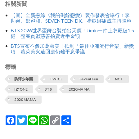
相關新聞
【圖】全新戀綜《我的剩餘戀愛》製作發表會舉行！李
世榮、鄭容和、SEVENTEEN DK、崔叡娜組成主持陣容
BTS 2026世界盃舞台裝拍出天價！Jimin一件上衣飆破1.5
億，整團貢獻慈善拍賣近半金額
BTS宣布不參加葛萊美！抵制「最佳亞洲流行音樂」新獎
項 葛萊美火速回應仍難平息爭議
標籤
防彈少年團
TWICE
Seventeen
NCT
IZ*ONE
BTS
2020MAMA
2020 MAMA
Facebook
Twitter
Line
WhatsApp
Copy
分
Link
享