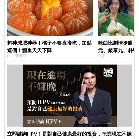
超神減肥神器！橘子不要直接吃，加點
歌曲比劇情搶眼！
這個！體重天天下降
元、嚴泰九、朴智
PR・新素簡
電影
曲《Love Is》超
立即諮詢HPV！是對自己健康最好的投資，把握現在不嫌