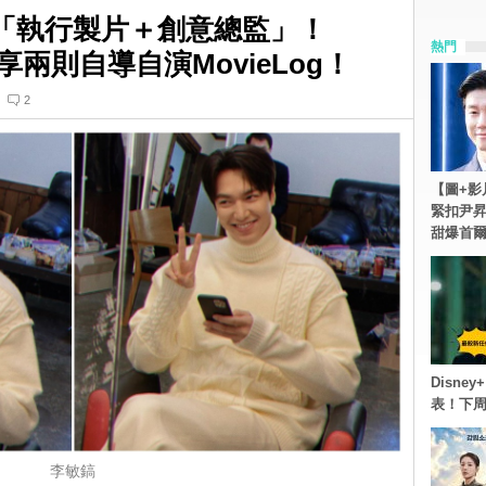
分「執行製片＋創意總監」！
熱門
分享兩則自導自演MovieLog！
2
【圖+影
緊扣尹昇
甜爆首
Disn
表！下
李敏鎬