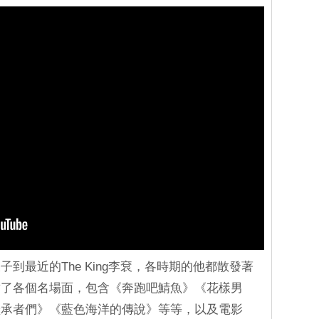
到最近的The King李袞，各時期的他都散發著
結了各個名場面，包含《奔跑吧鯖魚》《花樣男
繼承者們》《藍色海洋的傳說》等等，以及電影