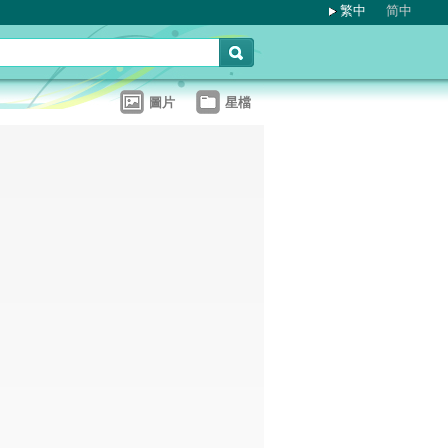
繁中
简中
圖片
星檔