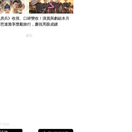
伙房兵》收視、口碑雙收！演員與劇組本月
國芭達雅享獎勵旅行，慶祝亮眼成績
廣告
 App