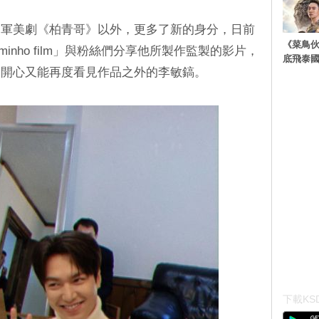
進軍美劇《柏青哥》以外，更多了新的身分，日前
《菜鳥
eminho film」與粉絲們分享他所製作監製的影片，
底飛泰
當開心又能再度看見作品之外的李敏鎬。
下載KSD