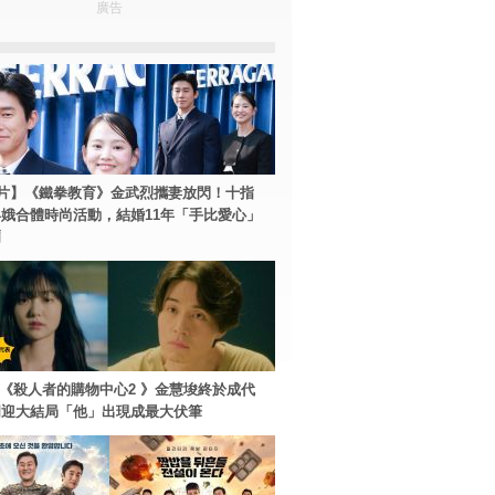
廣告
片】《鐵拳教育》金武烈攜妻放閃！十指
娥合體時尚活動，結婚11年「手比愛心」
爾
ey+《殺人者的購物中心2 》金慧埈終於成代
周迎大結局「他」出現成最大伏筆