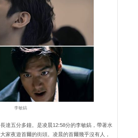
李敏鎬
長達五分多鐘。是凌晨12:58分的李敏鎬，帶著水
著大家夜遊首爾的街頭。凌晨的首爾幾乎沒有人，