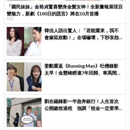
「國民妹妹」金裕貞驚喜變身金髮女神！全新畫報展現百
變魅力，新劇《100日的謊言》將在10月首播
明星
韓佳人語出驚人：「若能重來，我不
會嫁延政勳！」全場嚇壞，下秒哀怨
曝真實原因笑翻
姜勳重返《Running Man》吐槽錄影
太早！金慧峻睽違7年回歸、車禹閔首
登綜藝
劉在錫錄影一半急奔銀行！人生首次
公開繳稅過程 強調「稅金一定要準
時繳」