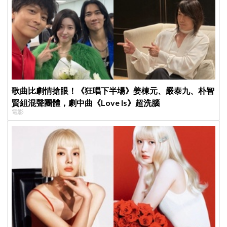
歌曲比劇情搶眼！《狂唱下半場》姜棟元、嚴泰九、朴智
賢組混聲團體，劇中曲《Love Is》超洗腦
電影