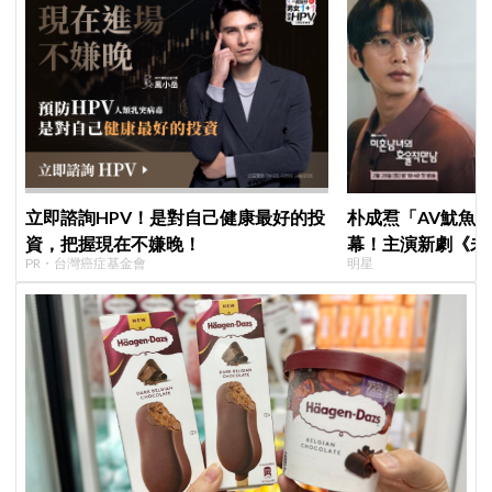
立即諮詢HPV！是對自己健康最好的投
朴成焄「AV魷魚
資，把握現在不嫌晚！
幕！主演新劇《未
PR・台灣癌症基金會
明星
首度談復出心情：