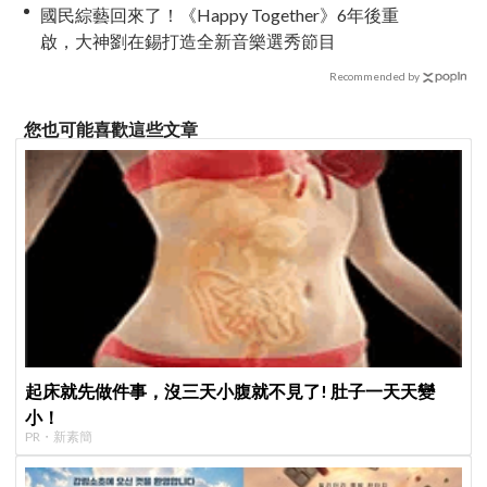
國民綜藝回來了！《Happy Together》6年後重
啟，大神劉在錫打造全新音樂選秀節目
Recommended by
您也可能喜歡這些文章
起床就先做件事，沒三天小腹就不見了! 肚子一天天變
小！
PR・新素簡