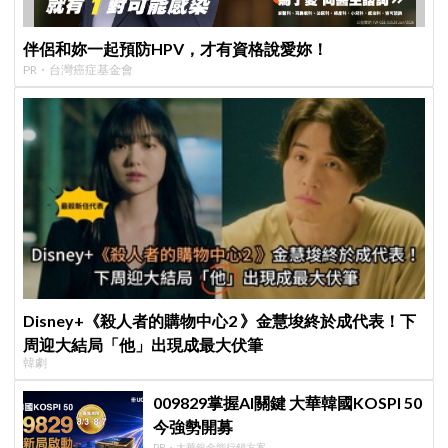
伴侶和妳一起預防HPV，才有資格說愛妳！
PR・台灣癌症基金會
Disney+《殺人者的購物中心2 》金慧埈終於成代表！下
周迎大結局「他」出現成最大伏筆
韓劇
009829掌握AI關鍵 大華韓國KOSPI 50
今強勢開募
PR・大華銀全能行銷方案