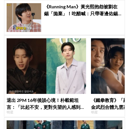
《Running Man》黃光熙抱怨被劉在
錫「拋棄」！吃醋喊：只帶著邊佑錫
到處跑
退出 2PM 16年後談心境！朴載範坦
《鐵拳教育》「羅
言：「比起不安，更對失望的人感到抱
金武烈合體九雲高
明星
明星
歉」韓網至今仍不解退團原因
嚇壞反應笑翻劇迷