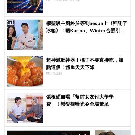
權聖晙主廚終於等到aespa上《拜託了
冰箱》！曬Karina、Winter合照引爆
熱議
超神減肥神器！橘子不要直接吃，加
點這個！體重天天下降
PR・新素簡
張根碩自曝「幫前女友付大學學
費」！戀愛觀曝光令全場驚呆