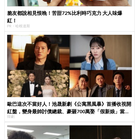
脆友都說相見恨晚！苦甜72%比利時巧克力 大人味爆
紅！
PR・哈根達斯
歐巴這次不當好人！池晟新劇《公寓黑風暴》首播收視開
紅盤，變身最帥討債總裁、豪砸700萬娶「假新娘」當眾
韓劇
激吻！