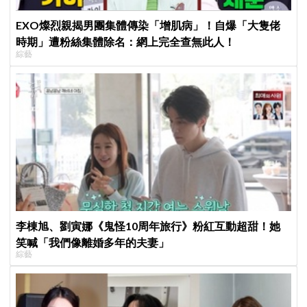
EXO燦烈親揭男團集體傳染「增肌病」！自爆「大隻佬
時期」遭粉絲集體除名：網上完全查無此人！
綜藝
李棟旭、劉寅娜《鬼怪10周年旅行》粉紅互動超甜！她
笑喊「我們像離婚多年的夫妻」
綜藝