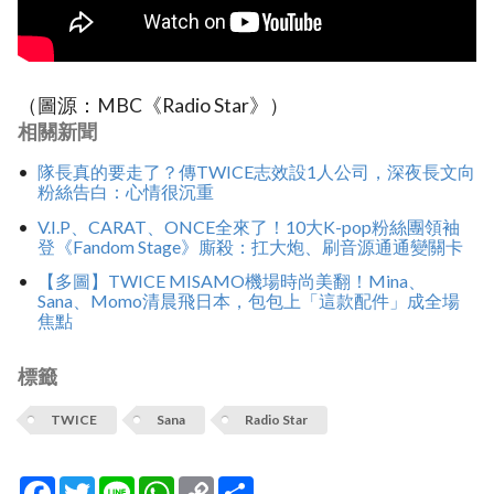
（圖源：MBC《Radio Star》）
相關新聞
隊長真的要走了？傳TWICE志效設1人公司，深夜長文向
粉絲告白：心情很沉重
V.I.P、CARAT、ONCE全來了！10大K-pop粉絲團領袖
登《Fandom Stage》廝殺：扛大炮、刷音源通通變關卡
【多圖】TWICE MISAMO機場時尚美翻！Mina、
Sana、Momo清晨飛日本，包包上「這款配件」成全場
焦點
標籤
TWICE
Sana
Radio Star
Facebook
Twitter
Line
WhatsApp
Copy
分