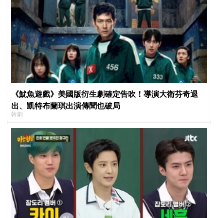
《魷魚遊戲》美國版衍生劇確定告吹！導演大衛芬奇退
出、凱特布蘭琪出演傳聞也破局
韓劇