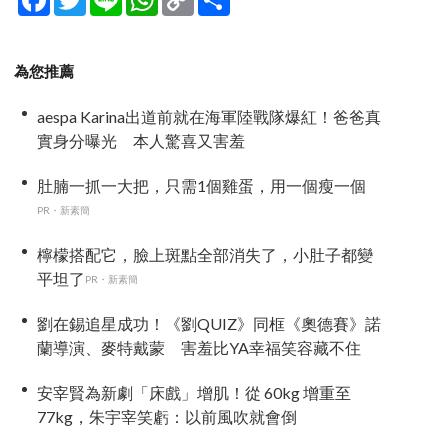
Link
享
為您推薦
aespa Karina出道前就在海軍陸戰隊爆紅！爸爸真
實身分曝光 本人驚喜又害羞
肚腩一抓一大把，只需1個雞蛋，用一個瘦一個
PR・新素簡
檸檬搭配它，臉上斑點全部消失了，小肚子都變
平坦了
PR・新素簡
劉在錫追星成功！《劉QUIZ》同框《奧德賽》諾
蘭導演、麥特戴蒙 害羞比YA幸福笑容藏不住
安宰賢為新劇「床戲」增肌！從 60kg 增重至
77kg，朱宇宰笑虧：以前風吹就會倒