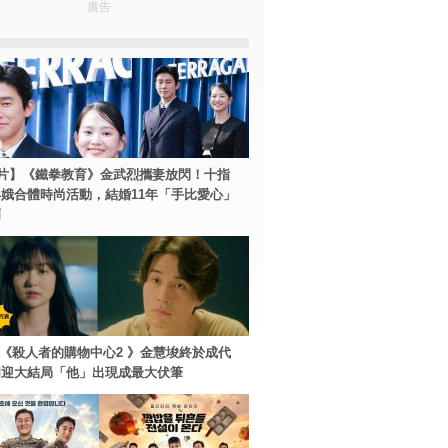
廣告
片】《鐵拳教育》金武烈攜妻放閃！十指
娥合體時尚活動，結婚11年「手比愛心」
爾
ey+《殺人者的購物中心2 》金慧埈終於成代
周迎大結局「他」出現成最大伏筆