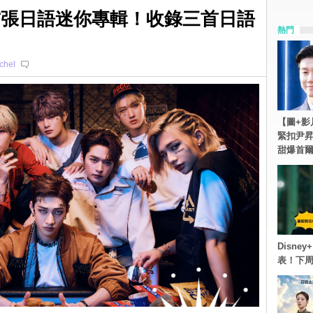
將發行首張日語迷你專輯！收錄三首日語
熱門
chel
【圖+影
緊扣尹昇
甜爆首
Disn
表！下