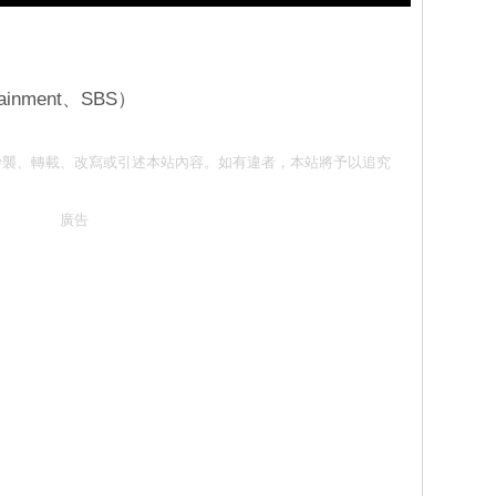
inment、SBS）
意 請勿抄襲、轉載、改寫或引述本站內容。如有違者，本站將予以追究
廣告