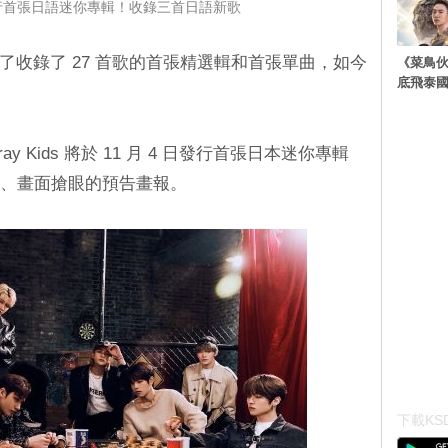
s 將發行首張日語迷你專輯！收錄三首日語新歌
本推出了收錄了 27 首歌的首張精選輯和首張單曲，如今
《菜鳥
底飛泰
 Stray Kids 將於 11 月 4 日發行首張日本迷你專輯
強烈、畫面搶眼的預告畫報。
下載KSD