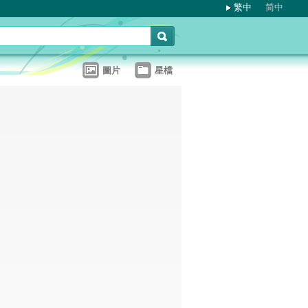
繁中
简中
圖片
星檔