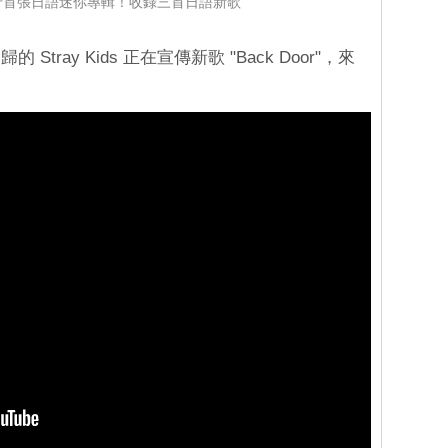
s 將發行首張日語迷你專輯！收錄三首日語新歌
ray Kids 正在宣傳新歌 "Back Door"，來