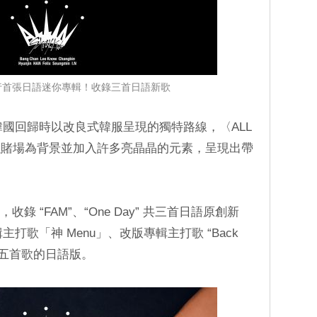
s 將發行首張日語迷你專輯！收錄三首日語新歌
兩次在韓國回歸時以改良式韓服呈現的獨特路線，〈ALL
以賭場為背景並加入許多亮晶晶的元素，呈現出帶
收錄 “FAM”、“One Day” 共三首日語原創新
一輯主打歌「神 Menu」、改版專輯主打歌 “Back
P” 等五首歌的日語版。