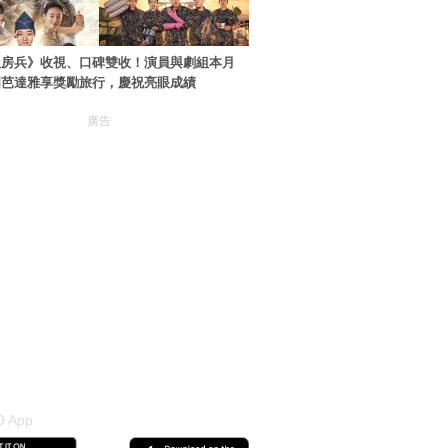
伙房兵》收視、口碑雙收！演員與劇組本月
國芭達雅享獎勵旅行，慶祝亮眼成績
廣告
 App