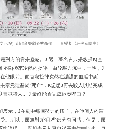
國文化院）創作音樂劇優秀新作——音樂劇《狂炎奏鳴曲》
時是對方的音樂靈感。J 遇上著名古典樂教授K(金
，卻不斷換來冷酷的批評。由於壓力沉重，一晚，J
”就在他眼前。而首段旋律竟然在濃濃的血腥中誕
樂章竟建基於“死亡”，K慫恿J再去殺人以期完成
嘗試殺人... J 最終能否完成這奏鳴曲？
成員厲旭表示，J在劇中那個努力的樣子，在他個人的演
受。所以，厲旭對J的那些部分有同感，但是，厲
不能這樣！』厲旭表示其實自從高中作曲以來，身