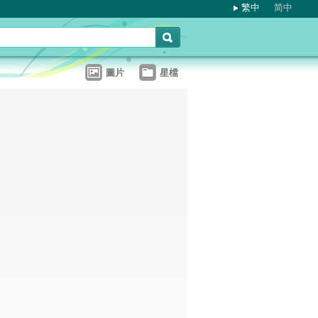
繁中
简中
圖片
星檔