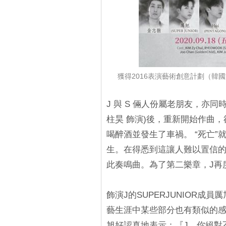
獲得2016表演藝術創意計劃（韓
J 與 S 倆人份屬老朋友，亦同
柱昊 飾演)後，重新開始作曲
喝醉酒並發生了車禍。 “死亡
生。在得悉到這讓人難以置信的
此奏鳴曲。為了第二樂章，J再度
飾演J的SUPERJUNIOR
藝生涯中某些部分也有類似的感
旭好認真地表示：『J，你絕對