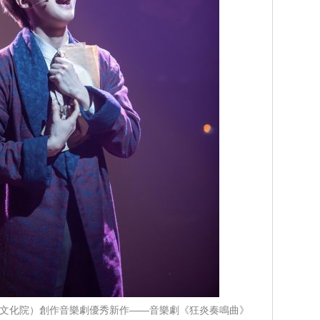
國文化院）創作音樂劇優秀新作——音樂劇《狂炎奏鳴曲》