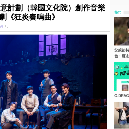
術創意計劃（韓國文化院）創作音樂
熱門
劇《狂炎奏鳴曲》
網
父親節特
色：蘇志
G-DR