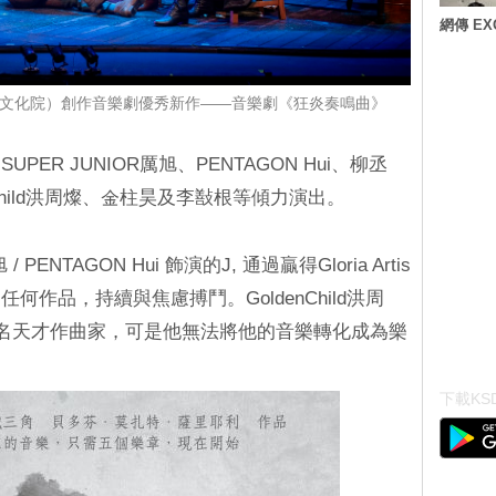
網傳 E
國文化院）創作音樂劇優秀新作——音樂劇《狂炎奏鳴曲》
ER JUNIOR厲旭、PENTAGON Hui、柳丞
en Child洪周燦、金柱昊及李㪨根等傾力演出。
PENTAGON Hui 飾演的J, 通過贏得Gloria Artis
作品，持續與焦慮搏鬥。GoldenChild洪周
S是一名天才作曲家，可是他無法將他的音樂轉化成為樂
下載KSD