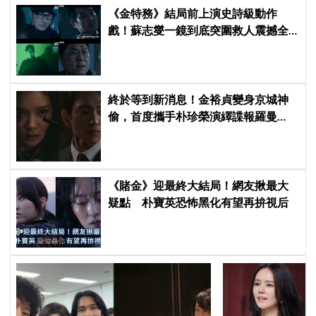
《金特務》結局前上演史詩級動作
戲！蘇志燮一鏡到底突圍救人震撼全
場
終於等到新消息！金裕貞變身京城神
偷，首度攜手朴珍榮演繹諜報羅曼
史，《100日的謊言》首波預告公開
《賭金》迎最終大結局！網友揪最大
疑點 朴寶英恐怖黑化有望再拚視后