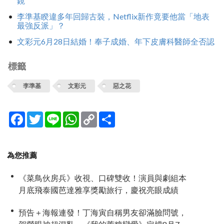
鏡
李準基睽違多年回歸古裝，Netflix新作竟要他當「地表
最強反派」？
文彩元6月28日結婚！奉子成婚、年下皮膚科醫師全否認
標籤
李準基
文彩元
惡之花
Facebook
Twitter
Line
WhatsApp
Copy
分
Link
享
為您推薦
《菜鳥伙房兵》收視、口碑雙收！演員與劇組本
月底飛泰國芭達雅享獎勵旅行，慶祝亮眼成績
預告＋海報連發！丁海寅自稱男友卻滿臉問號，