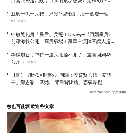
賀營眼神超混亂，《我的荒糖戀愛》定檔8月7
日，還沒播就讓網友瘋猜結局
肚腩一抓一大把，只需1個雞蛋，用一個瘦一個
PR・新素簡
申敏兒化身「皇后」美翻！Disney+《再婚皇后》
前導海報公開，高貴氣場＋豪華主演陣容讓人超
期待！
檸檬加它，堅持一週大肚腩不見了，重新回到45
公斤
PR・新素簡
【圖】《財閥X刑警2》回歸！安普賢合體「新隊
長」鄭恩彩 ，現場「背靠背比槍」霸氣爆棚
Recommended by
您也可能喜歡這些文章