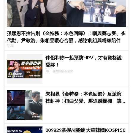
孫娜恩不捨告別《金特務：本色回歸》！曬與蘇志燮、崔
代勳、尹敬浩、朱相昱暖心合照，感謝劇組與粉絲陪伴
明星
伴侶和妳一起預防HPV，才有資格說
愛妳！
PR・台灣癌症基金會
朱相昱《金特務：本色回歸》反派演
技封神！扭曲父愛、壓迫感爆棚 讓
觀眾毛骨悚然
009829掌握AI關鍵 大華韓國KOSPI 50