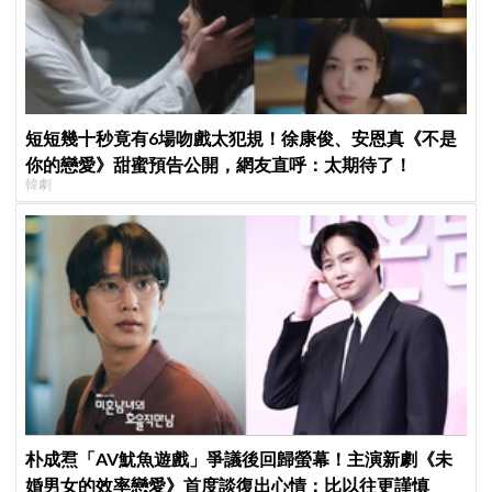
短短幾十秒竟有6場吻戲太犯規！徐康俊、安恩真《不是
你的戀愛》甜蜜預告公開，網友直呼：太期待了！
韓劇
朴成焄「AV魷魚遊戲」爭議後回歸螢幕！主演新劇《未
婚男女的效率戀愛》首度談復出心情：比以往更謹慎