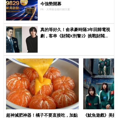
今強勢開募
PR・大華銀全能行銷方案
真的等好久！俞承豪時隔3年回歸電視
劇，客串《財閥X刑警2》挑戰財閥角
色，與安普賢合作引期待
超神減肥神器！橘子不要直接吃，加點
《魷魚遊戲》美國