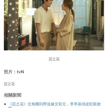
惡之花
照片：tvN
惡之花
相關新聞
《惡之花》主角團到齊送嫁文彩元，李準基俏皮眨眼搶