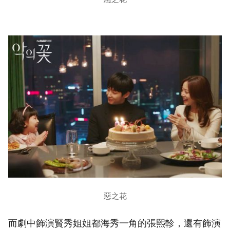
惡之花
而劇中飾演賢秀姐姐都海秀一角的張熙軫，還有飾演