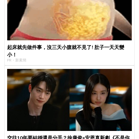
起床就先做件事，沒三天小腹就不見了! 肚子一天天變
小！
PR・新素簡
交往10年要結婚還是分手？徐康俊×安恩真新劇《不是你