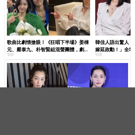
歌曲比劇情搶眼！《狂唱下半場》姜棟
韓佳人語出驚人：
元、嚴泰九、朴智賢組混聲團體，劇中
嫁延政勳！」全場
電影
明星
曲《Love Is》超洗腦
實原因笑翻
甩肉17公斤大變樣！金敏荷瘦成紙片人登青龍獎，「對