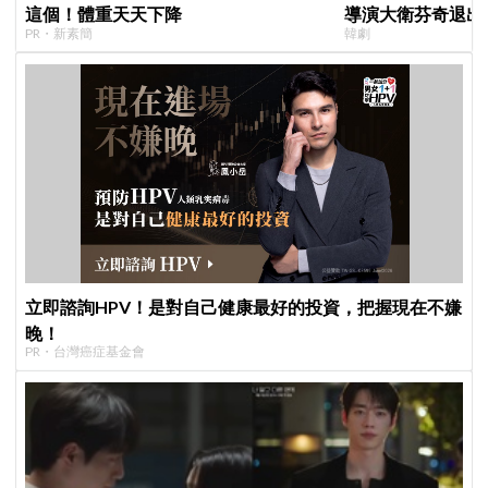
這個！體重天天下降
導演大衛芬奇退出
PR・新素簡
韓劇
聞也破局
立即諮詢HPV！是對自己健康最好的投資，把握現在不嫌
晚！
PR・台灣癌症基金會