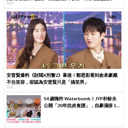
明星
安普賢爆料《財閥X刑警2》幕後！鄭恩彩看到俞承豪藏
不住笑容，卻認為安普賢只是「搞笑男」
明星
54 歲嗨炸 Waterbomb！JYP朴軫永
公開「20年抗炎食譜」，自豪濕疹 10
年沒復發、砸20億供員工吃同款有機
餐