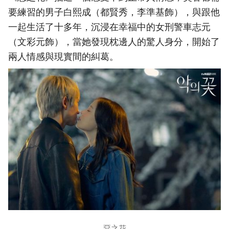
要練習的男子白熙成（都賢秀，李準基飾），與跟他
一起生活了十多年，沉浸在幸福中的女刑警車志元
（文彩元飾），當她發現枕邊人的驚人身分，開始了
兩人情感與現實間的糾葛。
惡之花