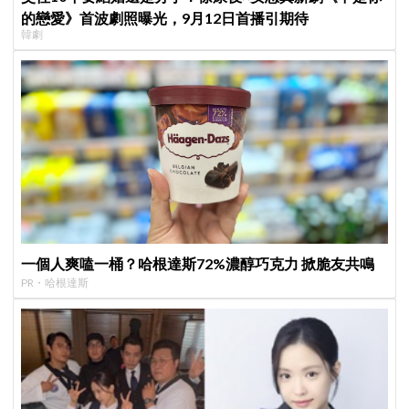
的戀愛》首波劇照曝光，9月12日首播引期待
韓劇
一個人爽嗑一桶？哈根達斯72%濃醇巧克力 掀脆友共鳴
PR・哈根達斯