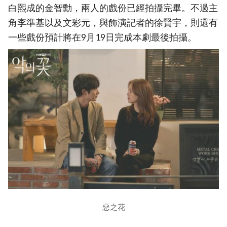
白熙成的金智勳，兩人的戲份已經拍攝完畢。不過主
角李準基以及文彩元，與飾演記者的徐賢宇，則還有
一些戲份預計將在9月19日完成本劇最後拍攝。
惡之花