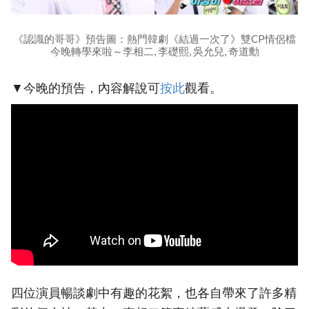
《認識的哥哥》預告圖：熱門韓劇《結過一次了》雙CP情侶檔
今晚轉學來啦～李相二, 李礎熙, 吳允兒, 奇道勳
▼今晚的預告，內容解說可
按此
觀看。
四位演員暢談劇中有趣的花絮，也各自帶來了許多精