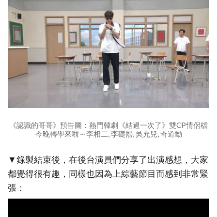
《認識的哥哥》預告圖：熱門韓劇《結過一次了》雙CP情侶檔
今晚轉學來啦～李相二, 李礎熙, 吳允兒, 奇道勳
▼錄製結束後，在後台演員們分享了出演感想，大家
都覺得很有趣，同樣也因為上綜藝節目而感到非常緊
張：