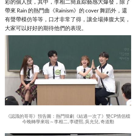
彩的個人技，其中，李相二簡直綜藝感大爆發，除了
帶來 Rain 的熱門曲《Rainism》的 cover 舞蹈外，還
有聲帶模仿等等，口才非常了得，讓全場捧腹大笑，
大家可以好好的期待他們的表現。
《認識的哥哥》預告圖：熱門韓劇《結過一次了》雙CP情侶檔
今晚轉學來啦～李相二, 李礎熙, 吳允兒, 奇道勳