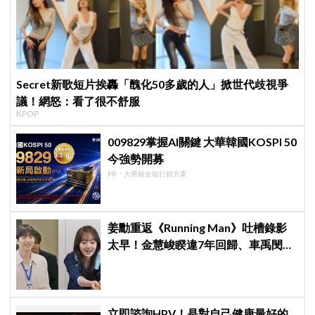
Secret新歌短片挨轟「醜化50多歲的人」掀世代歧視爭
議！網怒：看了很不舒服
KPOP
009829掌握AI關鍵 大華韓國KOSPI 50
今強勢開募
PR・大華銀全能行銷方案
姜勳重返《Running Man》吐槽錄影
太早！金慧峻睽違7年回歸、車禹閔首
登綜藝
立即諮詢HPV！是對自己健康最好的