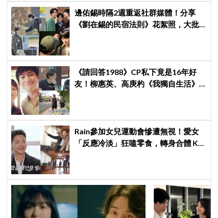
邊佑錫時隔2週重返社群媒體！分享
《劉在錫的民宿法則》花絮照，大批
粉絲湧入表達想念
《請回答1988》CP私下竟是16年好
友！柳惠英、高庚杓《我獨自生活》
預告公開，暖心互動掀回憶殺
Rain參加女兒運動會慘遭無視！愛女
「反應冷淡」狂嗑零食，轉身合體 KAI
大跳雙人舞帥度炸裂