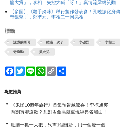
龍大賞」，李相二失控大喊「呀！」真情流露網笑翻
【多圖】《殺手媽咪》舉行製作發表會！孔曉振化身傳
奇狙擊手，鄭準元、李相二一同亮相
標籤
認識的哥哥
結過一次了
李礎熙
李相二
奇道勳
吳允兒
Facebook
Twitter
Line
WhatsApp
Copy
分
Link
享
為您推薦
《鬼怪10週年旅行》首集預告藏驚喜！李棟旭突
向劉寅娜道歉？孔劉＆金高銀重現經典名場面！
肚腩一抓一大把，只需1個雞蛋，用一個瘦一個