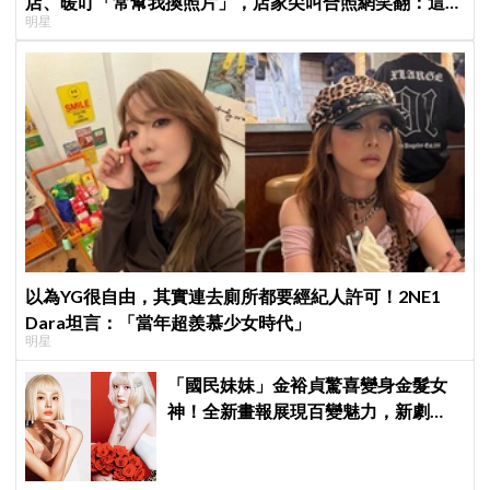
店、暖叮「常幫我換照片」，店家尖叫合照網笑翻：這輩
明星
子不能脫粉了
以為YG很自由，其實連去廁所都要經紀人許可！2NE1
Dara坦言：「當年超羨慕少女時代」
明星
「國民妹妹」金裕貞驚喜變身金髮女
神！全新畫報展現百變魅力，新劇
《100日的謊言》將在10月首播