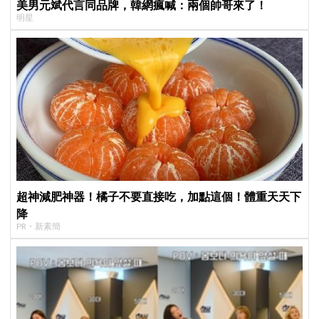
美男元斌代言同品牌，韓網瘋喊：兩個帥哥來了！
明星
超神減肥神器！橘子不要直接吃，加點這個！體重天天下
降
PR・新素簡