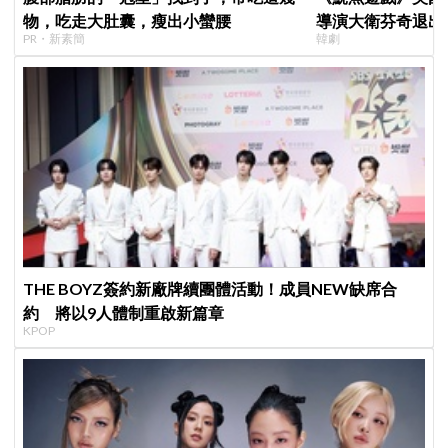
物，吃走大肚囊，瘦出小蠻腰
導演大衛芬奇退出
PR・新素簡
韓劇
聞也破局
THE BOYZ簽約新廠牌續團體活動！成員NEW缺席合
約 將以9人體制重啟新篇章
KPOP