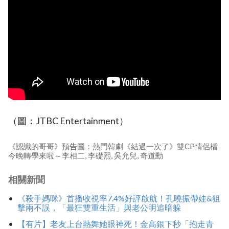
（圖：JTBC Entertainment）
《認識的哥哥》預告圖：熱門韓劇《結過一次了》雙CP情侶檔
今晚轉學來啦～李相二, 李礎熙, 吳允兒, 奇道勳
相關新聞
《殺手媽咪》首播收視率7.4%好評啟航！孔曉振帶娃&狙
擊兩不誤，「最狂雙重生活」與老公明追暗躲
【有片】老友上台熱舞她眼神死！金高銀下秒「抱走青