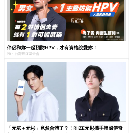
伴侶和妳一起預防HPV，才有資格說愛妳！
PR・台灣癌症基金會
「元斌＋元彬」竟然合體了？！RIIZE元彬攜手韓國傳奇