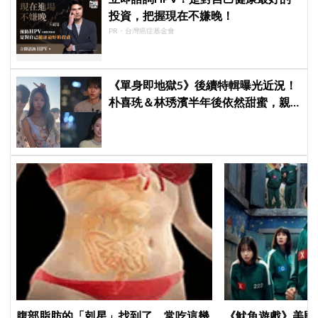
投資，把握現在不嫌晚！
PR・台灣癌症基金會
《單身即地獄5》後續特輯曝光近況！
朴喜珗＆林琇濱半年後依然甜蜜，親
密互動藏不住
腹部脂肪的「剋星」找到了，常吃這幾
《魷魚遊戲》美國