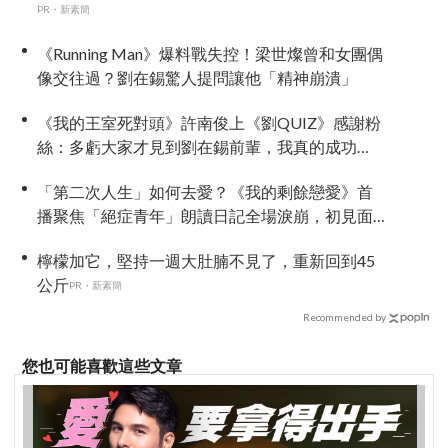
PR・新素簡
《Running Man》爆料戰失控！梁世燦曾和女團偶
像交往過？劉在錫驚人提問讓他「精神崩潰」
《我的王室死對頭》許南俊上《劉QUIZ》感謝粉
絲：多虧大家才見到劉在錫前輩，我真的成功
了！
「第二次人生」如何去愛？《我的剩餘戀愛》首
播聚焦「絕症青年」朗讀日記全場淚崩，初見面
竟「撞見舊識」！
檸檬加它，堅持一週大肚腩不見了，重新回到45
公斤
PR・新素簡
Recommended by
您也可能喜歡這些文章