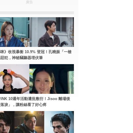
廣告
咪》收視暴衝 10.9% 登冠！孔曉振「一槍
極惡犯，神秘竊聽器埋伏筆
PINK 10週年活動遭批敷衍！Jisoo 離場後
住落淚」，讓粉絲看了好心疼