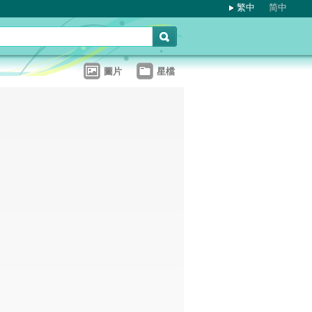
繁中
简中
圖片
星檔