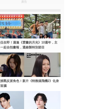
廣告
伍在即！適逢《雲畫的月光》10週年，主
只一起合拍畫報，還錄製特別節目
挑戰反派角色！新片《特務搞飛機2》化身
團首腦