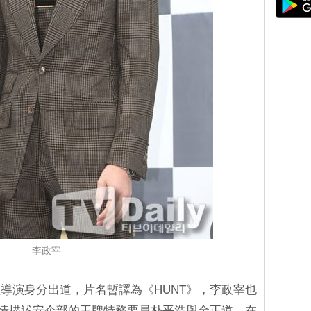
李政宰
導演身分出道，片名暫譯為《HUNT》，李政宰也
劇情描述安企部的王牌特務要員朴平浩與金正道，在