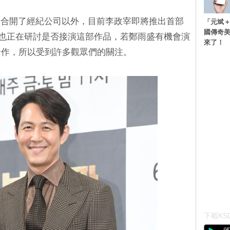
，合開了經紀公司以外，目前李政宰即將推出首部
「元斌＋
國傳奇
盛也正在研討是否接演這部作品，若鄭雨盛有機會演
來了！
合作，所以受到許多觀眾們的關注。
下載KSD