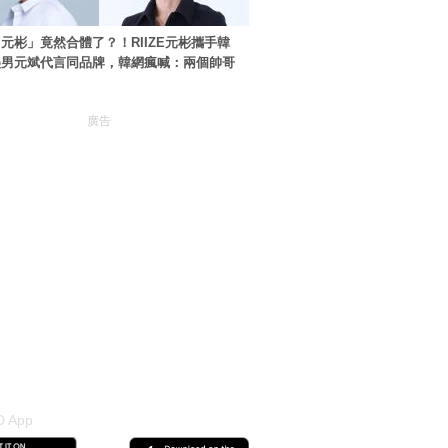
元彬」竟然合體了？！RIIZE元彬攜手韓
美男元斌代言同品牌，韓網瘋喊：兩個帥哥
廣告
 App