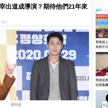
宰出道成導演？期待他們21年來
熱門
1
郭東延入
角群不
秀英首度
犯罪集
鄭雨盛