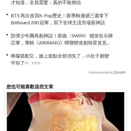
才知道」全員震驚：真的不敢相信
BTS 再次改寫K-Pop歷史！新專輯連續三週拿下
Billboard 200 冠軍，寫下全球主流市場新神話
防彈少年團再創神話！新曲〈SWIM〉穩坐告示牌
亞軍，專輯《ARIRANG》蟬聯榜首創韓星首見紀
錄
檸檬搭配它，臉上斑點全部消失了，小肚子都變
平坦了
PR・新素簡
Recommended by
您也可能喜歡這些文章