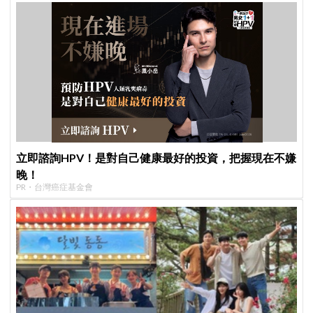
立即諮詢HPV！是對自己健康最好的投資，把握現在不嫌
晚！
PR・台灣癌症基金會