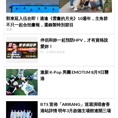
郭東延入伍在即！適逢《雲畫的月光》10週年，主角群
不只一起合拍畫報，還錄製特別節目
韓劇
伴侶和妳一起預防HPV，才有資格說
愛妳！
PR・台灣癌症基金會
激新 K-Pop 男團 EMOTI:M 8月9日襲
港
BTS 宣佈「ARIRANG」巡迴演唱會香
港站詳情 明年3月啟德主場館連開三場