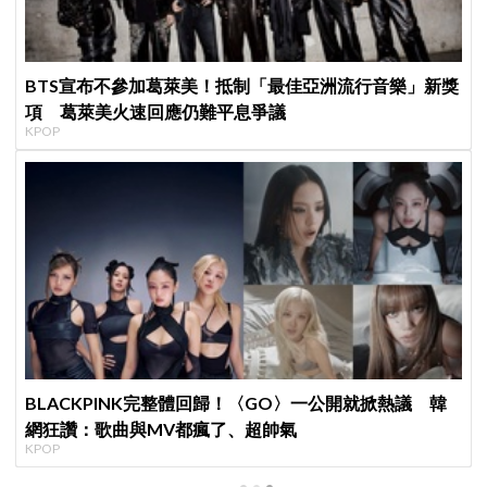
BTS宣布不參加葛萊美！抵制「最佳亞洲流行音樂」新獎
項 葛萊美火速回應仍難平息爭議
KPOP
BLACKPINK完整體回歸！〈GO〉一公開就掀熱議 韓
網狂讚：歌曲與MV都瘋了、超帥氣
KPOP