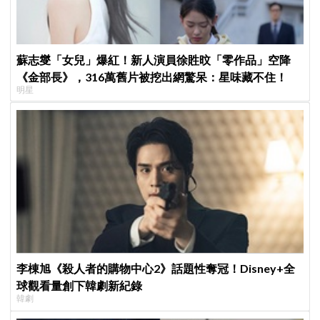
蘇志燮「女兒」爆紅！新人演員徐貹旼「零作品」空降
《金部長》，316萬舊片被挖出網驚呆：星味藏不住！
明星
李棟旭《殺人者的購物中心2》話題性奪冠！Disney+全
球觀看量創下韓劇新紀錄
韓劇