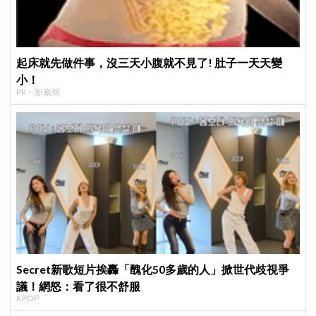
起床就先做件事，沒三天小腹就不見了! 肚子一天天變
小！
PR・新素簡
Secret新歌短片挨轟「醜化50多歲的人」掀世代歧視爭
議！網怒：看了很不舒服
KPOP