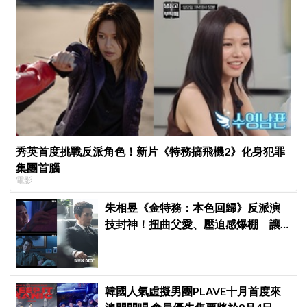
秀英首度挑戰反派角色！新片《特務搞飛機2》化身犯罪
集團首腦
電影
朱相昱《金特務：本色回歸》反派演
技封神！扭曲父愛、壓迫感爆棚 讓
觀眾毛骨悚然
韓國人氣虛擬男團PLAVE十月首度來