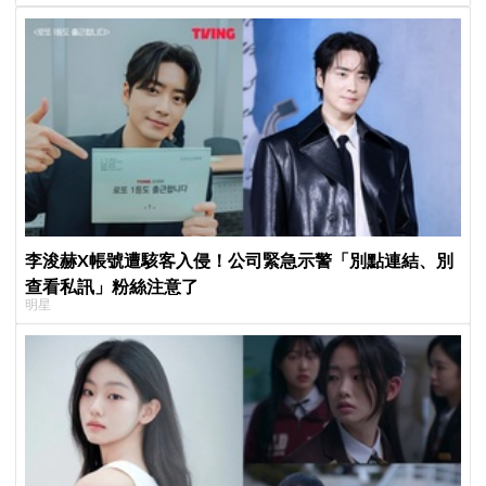
李浚赫X帳號遭駭客入侵！公司緊急示警「別點連結、別
查看私訊」粉絲注意了
明星