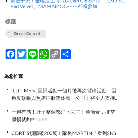
倒數十天！金曜漢主持《Dream Concert》 EXO-SC、
Red Velvet、MAMAMOO⋯⋯都將參加
標籤
Dream Concert
Facebook
Twitter
Line
WhatsApp
Copy
分
Link
享
為您推薦
ILLIT Moka 回歸活動一個月後再次暫停活動！因
過度緊張與焦慮症狀需休養，公司：將全力支持
恢復健康
一週有感！肚子整個都消下去了！免節食，排空
順暢就夠
PR・新素簡
CORTIS預購破200萬！隊長MARTIN「看到SNS