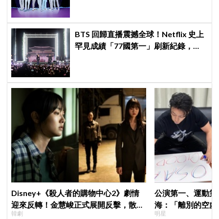
BTS 回歸直播震撼全球！Netflix 史上
罕見成績「77國第一」刷新紀錄，用
數據證明的強大影響力
Disney+《殺人者的購物中心2》劇情
公演第一、運動第二！S
迎來反轉！金慧峻正式展開反擊，散發
海：「離別的空虛
韓劇
明星
「叔叔李棟旭」般強大氣場
見」