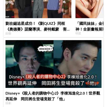
劉在錫追星成功！《劉QUIZ》同框
「國民妹妹」金裕
《奧德賽》諾蘭導演、麥特戴蒙 害羞
神！全新畫報展現
綜藝
明星
比YA幸福笑容藏不住
《100日的謊言》
Disney+《殺人者的購物中心2》李棟旭進化2.0！世界觀
再延伸 岡田將生登場竟殺了「他」
韓劇